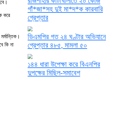
রাজশাহীর কাটাখালীতে ২০ কেজি
হবে।
গাঁ*জা*সহ দুই মা*দ*ক কারবারি
ক করে
গ্রেপ্তার
ডিএমপির গত ২৪ ঘণ্টার অভিযানে
মর্মান্তিক।
গ্রেপ্তার ৪৮৫, মামলা ৫০
বে কি না
১৪৪ ধারা উপেক্ষা করে বিএনপির
দুপক্ষের মিছিল-সমাবেশ