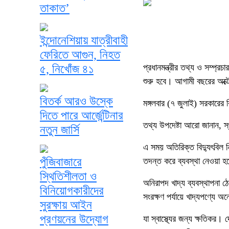
তাকাত’
ইন্দোনেশিয়ায় যাত্রীবাহী
ফেরিতে আগুন, নিহত
৫, নিখোঁজ ৪১
প্রধানমন্ত্রীর তথ্য ও সম্প্র
শুরু হবে। আগামী বছরের অক্টো
বিতর্ক আরও উস্কে
মঙ্গলবার (৭ জুলাই) সরকারের 
দিতে পারে আর্জেন্টিনার
তথ্য উপদেষ্টা আরো জানান, স্
নতুন জার্সি
এ সময় অতিরিক্ত বিদ্যুৎবিল 
পুঁজিবাজারে
তদন্ত করে ব্যবস্থা নেওয়া হ
স্থিতিশীলতা ও
অনিরাপদ খাদ্য ব্যবস্থাপনা 
বিনিয়োগকারীদের
সংরক্ষণ পর্যায়ে খাদ্যপণ্যে 
সুরক্ষায় আইন
প্রণয়নের উদ্যোগ
যা স্বাস্থ্যের জন্য ক্ষতিকর।