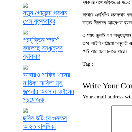
ব্যবসার সঙ্গে জড়িতদের সচেত
নতুন গোয়েন্দা প্রধান
সাভারে এনসিপির জনসভায় ককট
পেল যুক্তরাষ্ট্র
তাদের বিরুদ্ধে আইনগত ব্যব
এ সময় জুলাই গণ-অভ্যুত্থান ন
প্রযুক্তির স্পর্শে
তবে আইনি কাঠামো অনুযায়ী এট
বদলেছে বন্ধুত্বের
সেই আলোচনা চলতে পারে।
ব্যাকরণ
Tag :
আবারও শাকিব খানের
নায়িকা সাবিলা নূর,
Write Your C
জল্পনার অবসান ঘটালেন
Your email address wil
প্রযোজক
ছবির শুটিংয়ে গুরুতর
আহত রাশমিকা