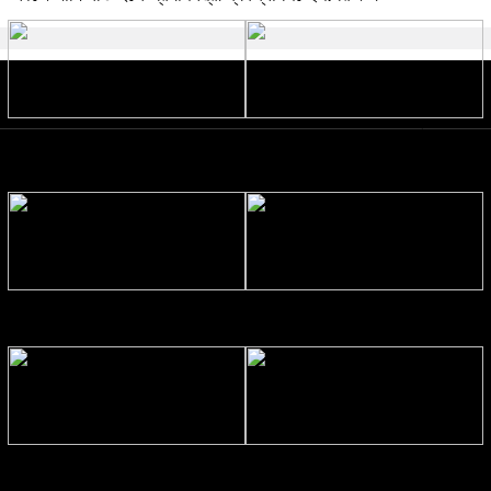
তনু হত্যা মামলায় ফের গ্রেপ্তার সাবেক
‘আপনি আমার পিতার মতো’, মিঠুনের
সেনা সদস্য হাফিজুর
অসুস্থতায় দেবের আবেগঘন পোস্ট
সাবিলা নূরের নতুন চমক ‘ফাইসা গেছি’
‘লাপাত্তা’য় ব্যস্ত নুসরাত ফারিয়া
জীবনের কোনো সিলেবাস নেই: মোদি
ঠাকুরগাঁওয়ে মোটরসাইকেল দুর্ঘটনায় নিহত
২