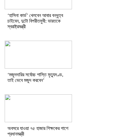
‘হাসিনা কার্ড’ খেলবেন আবার বন্ধুত্ব
চাইবেন, দুটো বিপরীতমুখী: ভারতকে
স্বরাষ্ট্রমন্ত্রী
‘মজুদদারির সর্বোচ্চ শাস্তি মৃত্যুদণ্ড,
তাই ভেবে মজুদ করবেন’
অবসরে যাওয়া ৭৫ হাজার শিক্ষকের পাশে
প্রধানমন্ত্রী