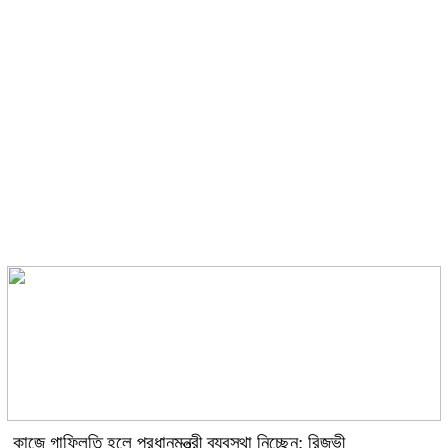
ছবির শুটিংয়ে গুরুতর আহত রাশমিকা
ঘনিষ্ঠ দৃশ্যে অভিনয় নিয়ে কটাক্ষের জবাব
দিলেন কিয়ারা
কাজে গাফিলতি হলে প্রধানমন্ত্রী ব্যবস্থা নিচ্ছেন: রিজভী