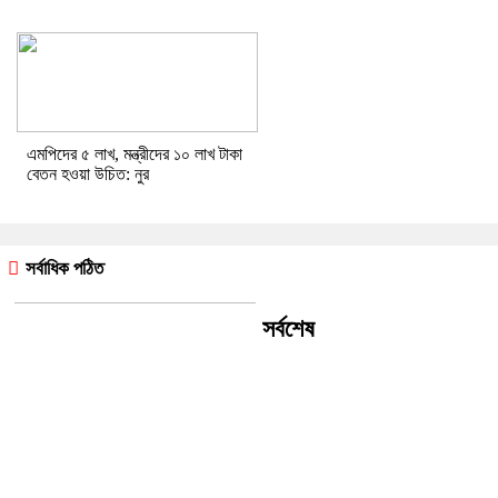
এমপিদের ৫ লাখ, মন্ত্রীদের ১০ লাখ টাকা
বেতন হওয়া উচিত: নুর
সর্বাধিক পঠিত
সর্বশেষ
বিশ্বকাপ ফাইনালে ষড়যন্ত্র হয়েছে
বিশ্বাস করতেন আর্জেন্টাইন তারকার মা