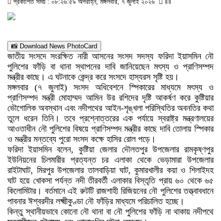
প্রকাশিত সময় : ০৮:২৬:৫৯ অপরাহ্ন, মঙ্গলবার, ৭ জুলাই ২০২৬
৪৪
📸 Download News PhotoCard
জাতীয় সংসদে সংরক্ষিত নারী আসনের সংসদ সদস্য ফরিদা ইয়াসমিন নৌ
পুলিশের ফাঁড়ি বা থানা স্থাপনের দাবি জানিয়েছেন মৎস্য ও প্রাণিসম্পদ
মন্ত্রীর কাছে। এ ঘটনাকে কেন্দ্র করে সংসদে হাস্যরস সৃষ্টি হয়।
মঙ্গলবার (৭ জুলাই) সংসদ অধিবেশনে স্পিকারের মাধ্যমে মৎস্য ও
প্রাণিসম্পদ মন্ত্রী মোহাম্মদ আমিন উর রশিদের দৃষ্টি আকর্ষণ করে কুষ্টিয়ার
ভৌগোলিক অবস্থান এবং নদীপথের আইন-শৃঙ্খলা পরিস্থিতির অবনতির কথা
তুলে ধরেন তিনি। তবে প্রশ্নোত্তরের এক পর্যায়ে স্বরাষ্ট্র মন্ত্রণালয়ের
আওতাধীন নৌ পুলিশের বিষয়ে প্রাণিসম্পদ মন্ত্রীর কাছে দাবি তোলায় স্পিকার
ও মন্ত্রীর মন্তব্যে পুরো সংসদ কক্ষে হাসির রোল পড়ে।
ফরিদা ইয়াসমিন বলেন, কুষ্টিয়া জেলার দৌলতপুর উপজেলার রামকৃষ্ণপুর
ইউনিয়নের চিলমারীর প্রত্যন্ত চর এলাকা থেকে ভেড়ামারা উপজেলার
রাইটাঘাট, মিরপুর উপজেলার তালবাড়িয়া ঘাট, কুমারখালীর কয়া ও শিলাইদহ
ঘাট হয়ে খোকসা পর্যন্ত নদী তীরবর্তী এলাকার বিস্তৃতি প্রায় ৬০ থেকে ৬৫
কিলোমিটার। বর্তমানে এই রুটটি রাজশাহী রিজিয়নের নৌ পুলিশের তত্ত্বাবধানে
পাবনার ঈশ্বরদীর লক্ষ্মীকুণ্ডা নৌ ফাঁড়ির মাধ্যমে পরিচালিত হচ্ছে।
কিন্তু স্থানীয়ভাবে কোনো নৌ থানা বা নৌ পুলিশের ফাঁড়ি না থাকায় নদীপথে