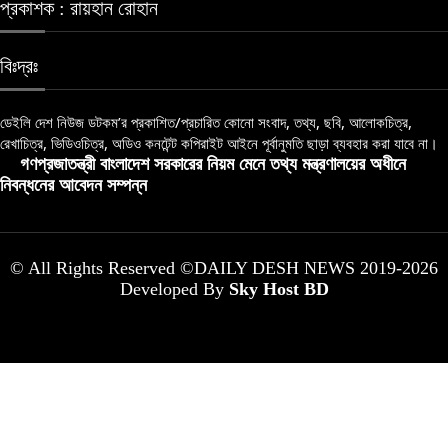
প্রকাশক : রায়হান রোহান
বিঃদ্রঃ
ডেইলি দেশ নিউজ ডটকম’র প্রকাশিত/প্রচারিত কোনো সংবাদ, তথ্য, ছবি, আলোকচিত্র,
রেখাচিত্র, ভিডিওচিত্র, অডিও কনটেন্ট কপিরাইট আইনে পূর্বানুমতি ছাড়া ব্যবহার করা যাবে না।
গণপ্রজাতন্ত্রী বাংলাদেশ সরকারের নিয়ম মেনে তথ্য মন্ত্রণালয়ের অধীনে
নিবন্ধনের আবেদন সম্পন্ন
© All Rights Reserved ©DAILY DESH NEWS 2019-2026
Developed By
Sky Host BD