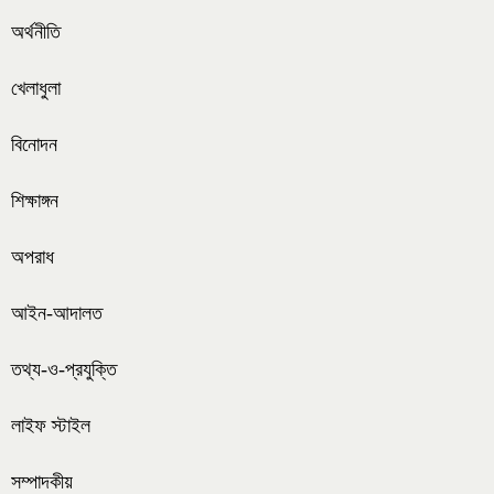
অর্থনীতি
খেলাধুলা
বিনোদন
শিক্ষাঙ্গন
অপরাধ
আইন-আদালত
তথ্য-ও-প্রযুক্তি
লাইফ স্টাইল
সম্পাদকীয়