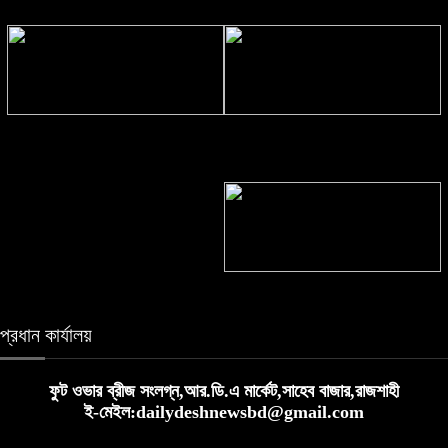
‘ভালোবেসে শেষ বিদায়ের সকল কিছু
জুলাই জাদুঘর যেন দলীয় ইতিহাসের জায়গা
পাঠালাম’ চিঠিতে বিএনপি নেতাকে হত্যার
না হয়: নাহিদ
হুমকি
রহনপুর রেলওয়ে স্টেশনে তালা!
প্রধান কার্যালয়
ফুট ওভার ব্রীজ সংলগ্ন,আর.ডি.এ মার্কেট,সাহেব বাজার,রাজশাহী
ই-মেইল:dailydeshnewsbd@gmail.com