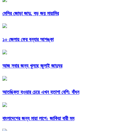
মেসির জোড়া জাদু, বড় জয় মায়ামির
১০ জেলায় ফের বন্যার আশঙ্কা
আজ সবার জন্য খুলছে জুলাই জাদুঘর
আতঙ্কিত হওয়ার চেয়ে এখন হতাশা বেশি: বাঁধন
বাংলাদেশের জন্য মায়া লাগে: জাকিয়া বারী মম