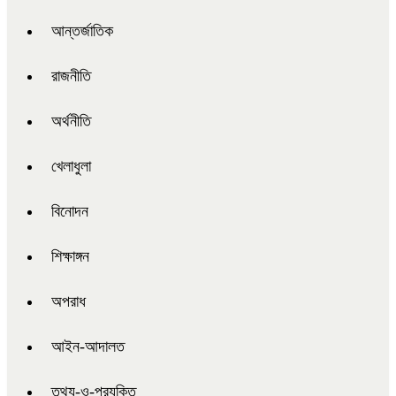
আন্তর্জাতিক
রাজনীতি
অর্থনীতি
খেলাধুলা
বিনোদন
শিক্ষাঙ্গন
অপরাধ
আইন-আদালত
তথ্য-ও-প্রযুক্তি