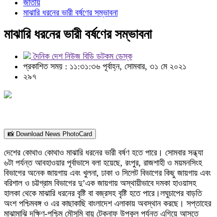
জাতীয়
মাঝারি ধরনের ভারী বর্ষণের সম্ভাবনা
মাঝারি ধরনের ভারী বর্ষণের সম্ভাবনা
দৈনিক দেশ নিউজ বিডি ডটকম ডেস্ক
প্রকাশিত সময় : ১১:৩১:৩৬ পূর্বাহ্ন, সোমবার, ৩১ মে ২০২১
২৯৭
📸 Download News PhotoCard
দেশের কোথাও কোথাও মাঝারি ধরনের ভারী বর্ষণ হতে পারে। সোমবার সন্ধ্যা
৬টা পর্যন্ত আবহাওয়ার পূর্বাভাসে বলা হয়েছে, রংপুর, রাজশাহী ও ময়মনসিংহ
বিভাগের অনেক জায়গায় এবং খুলনা, ঢাকা ও সিলেট বিভাগের কিছু জায়গায় এবং
বরিশাল ও চট্টগ্রাম বিভাগের দু’এক জায়গায় অস্থায়ীভাবে দমকা হাওয়াসহ
হালকা থেকে মাঝারি ধরনের বৃষ্টি বা বজ্রসহ বৃষ্টি হতে পারে।লঘুচাপের বাড়তি
অংশ পশ্চিমবঙ্গ ও এর কাছাকাছি বাংলাদেশ এলাকায় অবস্থান করছে। সপ্তাহের
মাঝামাঝি দক্ষিণ-পশ্চিম মৌসুমি বায়ু টেকনাফ উপকূল পর্যন্ত এগিয়ে আসতে