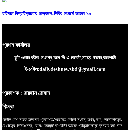
বরিশাল বিশ্ববিদ্যালয়ে ছাত্রদল-শিবির সংঘর্ষে আহত ১০
প্রধান কার্যালয়
ফুট ওভার ব্রীজ সংলগ্ন,আর.ডি.এ মার্কেট,সাহেব বাজার,রাজশাহী
ই-মেইল:dailydeshnewsbd@gmail.com
প্রকাশক : রায়হান রোহান
বিঃদ্রঃ
ডেইলি দেশ নিউজ ডটকম’র প্রকাশিত/প্রচারিত কোনো সংবাদ, তথ্য, ছবি, আলোকচিত্র,
রেখাচিত্র, ভিডিওচিত্র, অডিও কনটেন্ট কপিরাইট আইনে পূর্বানুমতি ছাড়া ব্যবহার করা যাবে