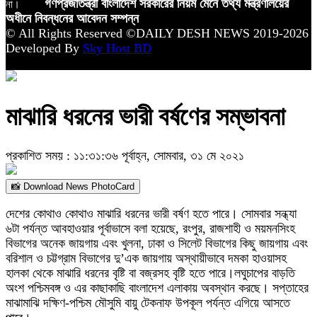
না।
গণপ্রজাতন্ত্রী বাংলাদেশ সরকারের নিয়ম মেনে তথ্য মন্ত্রণালয়ের
অধীনে নিবন্ধনের আবেদন সম্পন্ন
© All Rights Reserved ©DAILY DESH NEWS 2019-2026
Developed By
Sky Host BD
মাঝারি ধরনের ভারী বর্ষণের সম্ভাবনা
প্রকাশিত সময় : ১১:৩১:৩৬ পূর্বাহ্ন, সোমবার, ৩১ মে ২০২১
📸 Download News PhotoCard
দেশের কোথাও কোথাও মাঝারি ধরনের ভারী বর্ষণ হতে পারে। সোমবার সন্ধ্যা
৬টা পর্যন্ত আবহাওয়ার পূর্বাভাসে বলা হয়েছে, রংপুর, রাজশাহী ও ময়মনসিংহ
বিভাগের অনেক জায়গায় এবং খুলনা, ঢাকা ও সিলেট বিভাগের কিছু জায়গায় এবং
বরিশাল ও চট্টগ্রাম বিভাগের দু’এক জায়গায় অস্থায়ীভাবে দমকা হাওয়াসহ
হালকা থেকে মাঝারি ধরনের বৃষ্টি বা বজ্রসহ বৃষ্টি হতে পারে।লঘুচাপের বাড়তি
অংশ পশ্চিমবঙ্গ ও এর কাছাকাছি বাংলাদেশ এলাকায় অবস্থান করছে। সপ্তাহের
মাঝামাঝি দক্ষিণ-পশ্চিম মৌসুমি বায়ু টেকনাফ উপকূল পর্যন্ত এগিয়ে আসতে