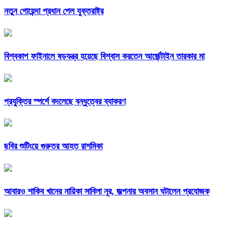
নতুন গোয়েন্দা প্রধান পেল যুক্তরাষ্ট্র
বিশ্বকাপ ফাইনালে ষড়যন্ত্র হয়েছে বিশ্বাস করতেন আর্জেন্টাইন তারকার মা
প্রযুক্তির স্পর্শে বদলেছে বন্ধুত্বের ব্যাকরণ
ছবির শুটিংয়ে গুরুতর আহত রাশমিকা
আবারও শাকিব খানের নায়িকা সাবিলা নূর, জল্পনার অবসান ঘটালেন প্রযোজক