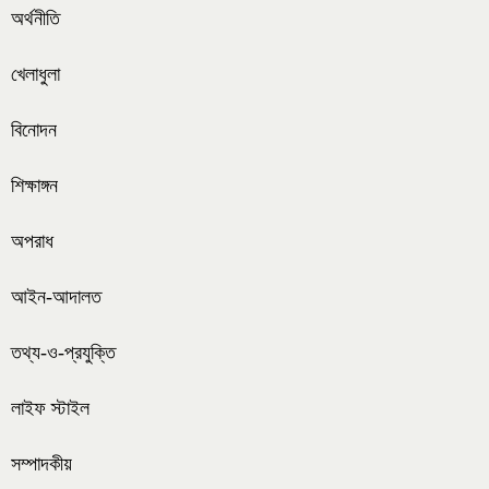
অর্থনীতি
খেলাধুলা
বিনোদন
শিক্ষাঙ্গন
অপরাধ
আইন-আদালত
তথ্য-ও-প্রযুক্তি
লাইফ স্টাইল
সম্পাদকীয়