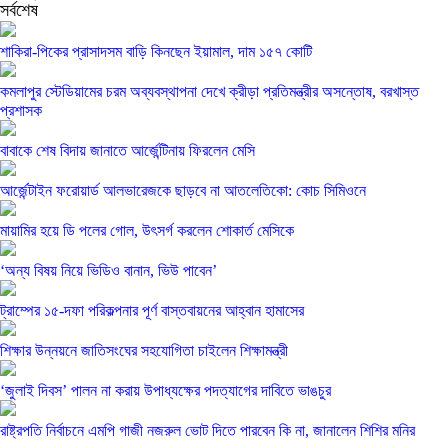
সর্বশেষ
শাকিরা-পিকের প্রাসাদসম বাড়ি কিনছেন ইয়ামাল, দাম ১৫৭ কোটি
কমলাপুর স্টেডিয়ামের চরম অব্যবস্থাপনা দেখে ক্রীড়া প্রতিমন্ত্রীর অসন্তোষ, বরখাস্ত
প্রশাসক
বাবাকে শেষ বিদায় জানাতে আর্জেন্টিনায় ফিরলেন মেসি
আর্জেন্টাইন ফরোয়ার্ড আলভারেজকে ছাড়বে না আতলেতিকো: কোচ সিমিওনে
মায়ামির হয়ে ডি পলের গোল, উৎসর্গ করলেন শোকার্ত মেসিকে
‘অন্য বিষয় নিয়ে ভিডিও বানান, ভিউ পাবেন’
ট্রাম্পের ১৫-দফা পরিকল্পনার পূর্ণ বাস্তবায়নের আহ্বান হামাসের
শিক্ষার উন্নয়নে জাতিসংঘের সহযোগিতা চাইলেন শিক্ষামন্ত্রী
‘জুলাই দিবস’ পালন না করায় উপাধ্যক্ষের পদত্যাগের দাবিতে ভাঙচুর
রাষ্ট্রপতি নির্বাচনে এমপি গাজী নজরুল ভোট দিতে পারবেন কি না, জানালেন শিশির মনির