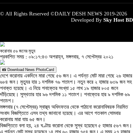
© All Rights Reserved ©DAILY DESH NEWS 2019-2026
Developed By
Sky Host BD
করোনায় ৫৬ জনের মৃত্যু
প্রকাশিত সময় : ০৯:১৭:৪৩ অপরাহ্ন, মঙ্গলবার, ৭ সেপ্টেম্বর ২০২১
📸 Download News PhotoCard
দেশে করোনায় একদিনে মারা গেছে ৫৬ জন। এ পর্যন্ত মোট মারা গেছে ২৬ হাজার
৬৮৪ জন। মৃত্যুর হার ১ দশমিক ৭৬ শতাংশ। নতুন করে ২ হাজার ৬৩৯ জন সহ
শনাক্ত হয়েছে। এ নিয়ে শনাক্তের সংখ্যা ১৫ লাখ ১৯ হাজার ৮০৫ জনে
দাঁড়িয়েছে। সুস্থতার হার ৯৬ দশমিক ১১ শতাংশ। শনাক্তের হার ৯ দশমিক ৬৯
শতাংশ।
মঙ্গলবার (৭ সেপ্টেম্বর) স্বাস্থ্য অধিদফতর থেকে পাঠানো করোনাবিষয়ক নিয়মিত
সংবাদ বিজ্ঞপ্তিতে এসব তথ্য জানানো হয়েছে। এর আগে গতকাল সোমবার
করোনায় মারা যায় ৬৫ জন।
বিজ্ঞপ্তিতে বলা হয়, ২৪ ঘণ্টায় করোনা থেকে সুস্থ হয়েছেন ৫ হাজার ৫৬৭ জন।
এ পর্যন্ত মোট সুস্থ হয়েছেন ১৪ লাখ ৬০ হাজার ৭৫৪ জন। এ সময় ২৭ হাজার