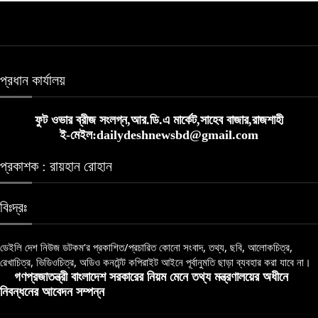
প্রধান কার্যালয়
ফুট ওভার ব্রীজ সংলগ্ন,আর.ডি.এ মার্কেট,সাহেব বাজার,রাজশাহী
ই-মেইল:dailydeshnewsbd@gmail.com
প্রকাশক : রায়হান রোহান
বিঃদ্রঃ
ডেইলি দেশ নিউজ ডটকম’র প্রকাশিত/প্রচারিত কোনো সংবাদ, তথ্য, ছবি, আলোকচিত্র,
রেখাচিত্র, ভিডিওচিত্র, অডিও কনটেন্ট কপিরাইট আইনে পূর্বানুমতি ছাড়া ব্যবহার করা যাবে না।
গণপ্রজাতন্ত্রী বাংলাদেশ সরকারের নিয়ম মেনে তথ্য মন্ত্রণালয়ের অধীনে
নিবন্ধনের আবেদন সম্পন্ন