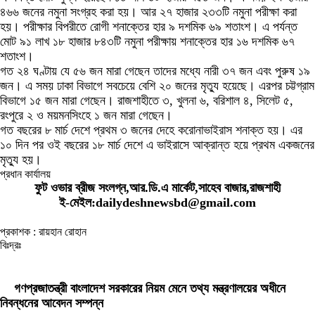
৪৬৬ জনের নমুনা সংগ্রহ করা হয়। আর ২৭ হাজার ২৩৩টি নমুনা পরীক্ষা করা
হয়। পরীক্ষার বিপরীতে রোগী শনাক্তের হার ৯ দশমিক ৬৯ শতাংশ। এ পর্যন্ত
মোট ৯১ লাখ ১৮ হাজার ৮৪৩টি নমুনা পরীক্ষায় শনাক্তের হার ১৬ দশমিক ৬৭
শতাংশ।
গত ২৪ ঘণ্টায় যে ৫৬ জন মারা গেছেন তাদের মধ্যে নারী ৩৭ জন এবং পুরুষ ১৯
জন। এ সময় ঢাকা বিভাগে সবচেয়ে বেশি ২০ জনের মৃত্যু হয়েছে। এরপর চট্টগ্রাম
বিভাগে ১৫ জন মারা গেছেন। রাজশাহীতে ৩, খুলনা ৬, বরিশাল ৪, সিলেট ৫,
রংপুরে ২ ও ময়মনসিংহে ১ জন মারা গেছেন।
গত বছরের ৮ মার্চ দেশে প্রথম ৩ জনের দেহে করোনাভাইরাস শনাক্ত হয়। এর
১০ দিন পর ওই বছরের ১৮ মার্চ দেশে এ ভাইরাসে আক্রান্ত হয়ে প্রথম একজনের
মৃত্যু হয়।
প্রধান কার্যালয়
ফুট ওভার ব্রীজ সংলগ্ন,আর.ডি.এ মার্কেট,সাহেব বাজার,রাজশাহী
ই-মেইল:dailydeshnewsbd@gmail.com
প্রকাশক : রায়হান রোহান
বিঃদ্রঃ
ডেইলি দেশ নিউজ ডটকম’র প্রকাশিত/প্রচারিত কোনো সংবাদ, তথ্য, ছবি, আলোকচিত্র,
রেখাচিত্র, ভিডিওচিত্র, অডিও কনটেন্ট কপিরাইট আইনে পূর্বানুমতি ছাড়া ব্যবহার করা যাবে না।
গণপ্রজাতন্ত্রী বাংলাদেশ সরকারের নিয়ম মেনে তথ্য মন্ত্রণালয়ের অধীনে
নিবন্ধনের আবেদন সম্পন্ন