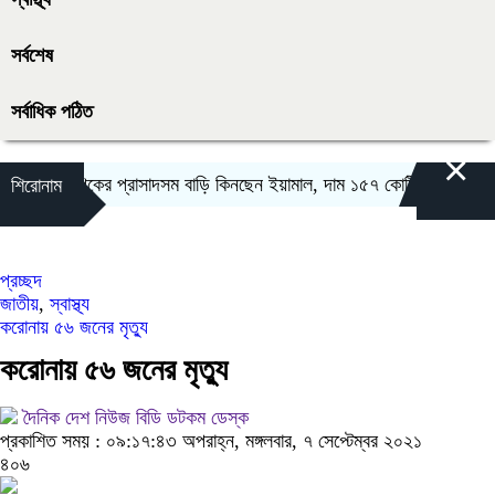
সর্বশেষ
সর্বাধিক পঠিত
×
শাকিরা-পিকের প্রাসাদসম বাড়ি কিনছেন ইয়ামাল, দাম ১৫৭ কোটি
কমলাপুর স্টেড
শিরোনাম
প্রচ্ছদ
জাতীয়
,
স্বাস্থ্য
করোনায় ৫৬ জনের মৃত্যু
করোনায় ৫৬ জনের মৃত্যু
দৈনিক দেশ নিউজ বিডি ডটকম ডেস্ক
প্রকাশিত সময় : ০৯:১৭:৪৩ অপরাহ্ন, মঙ্গলবার, ৭ সেপ্টেম্বর ২০২১
৪০৬