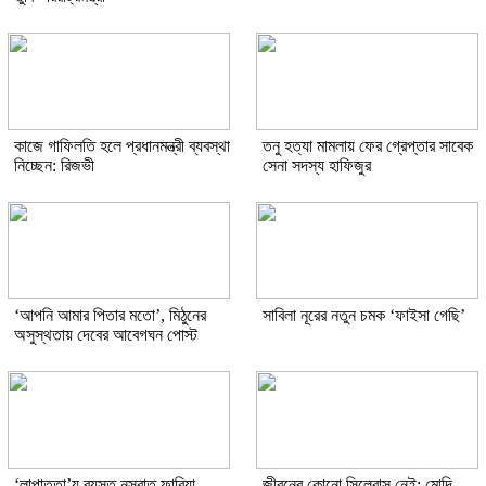
কাজে গাফিলতি হলে প্রধানমন্ত্রী ব্যবস্থা
তনু হত্যা মামলায় ফের গ্রেপ্তার সাবেক
নিচ্ছেন: রিজভী
সেনা সদস্য হাফিজুর
‘আপনি আমার পিতার মতো’, মিঠুনের
সাবিলা নূরের নতুন চমক ‘ফাইসা গেছি’
অসুস্থতায় দেবের আবেগঘন পোস্ট
‘লাপাত্তা’য় ব্যস্ত নুসরাত ফারিয়া
জীবনের কোনো সিলেবাস নেই: মোদি