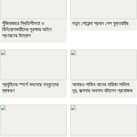
পুঁজিবাজারে স্থিতিশীলতা ও
নতুন গোয়েন্দা প্রধান পেল যুক্তরাষ্ট্র
বিনিয়োগকারীদের সুরক্ষায় আইন
প্রণয়নের উদ্যোগ
প্রযুক্তির স্পর্শে বদলেছে বন্ধুত্বের
আবারও শাকিব খানের নায়িকা সাবিলা
ব্যাকরণ
নূর, জল্পনার অবসান ঘটালেন প্রযোজক