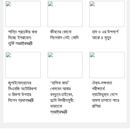
শান্তি প্রচেষ্টায় বাধা
জীবনের কোনো
হাম ও এর উপসর্গে
দিচ্ছে ইসরায়েল:
সিলেবাস নেই: মোদি
আরো ৪ মৃত্যু
তুর্কি পররাষ্ট্রমন্ত্রী
জুলাইযোদ্ধাদের
‘হাসিনা কার্ড’
ঐক্য-সক্ষমতা
সিএনজি অটোরিকশা
খেলবেন আবার
পরীক্ষার্থে
ও রিকশা উপহার
বন্ধুত্ব চাইবেন,
ন্যাটোভুক্ত দেশে
দিলেন প্রধানমন্ত্রী
দুটো বিপরীতমুখী:
হামলা চালাতে পারে
ভারতকে
রাশিয়া
স্বরাষ্ট্রমন্ত্রী