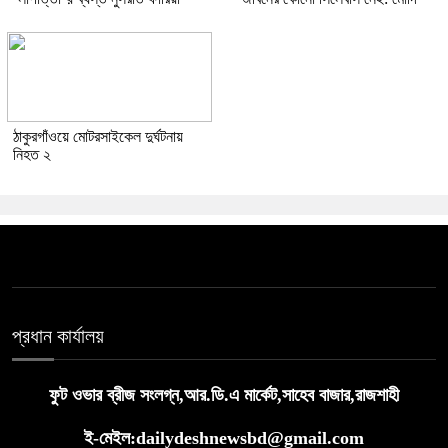
ঠাকুরগাঁওয়ে মোটরসাইকেল দুর্ঘটনায়
নিহত ২
প্রধান কার্যালয়
ফুট ওভার ব্রীজ সংলগ্ন,আর.ডি.এ মার্কেট,সাহেব বাজার,রাজশাহী
ই-মেইল:dailydeshnewsbd@gmail.com