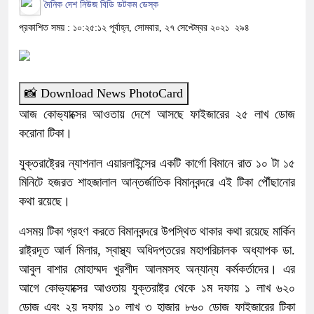
দৈনিক দেশ নিউজ বিডি ডটকম ডেস্ক
প্রকাশিত সময় : ১০:২৫:১২ পূর্বাহ্ন, সোমবার, ২৭ সেপ্টেম্বর ২০২১
২৯৪
📸 Download News PhotoCard
আজ কোভ্যাক্সের আওতায় দেশে আসছে ফাইজারের ২৫ লাখ ডোজ
করোনা টিকা।
যুক্তরাষ্ট্রের ন্যাশনাল এয়ারলাইন্সের একটি কার্গো বিমানে রাত ১০ টা ১৫
মিনিটে হজরত শাহজালাল আন্তর্জাতিক বিমানবন্দরে এই টিকা পৌঁছানোর
কথা রয়েছে।
এসময় টিকা গ্রহণ করতে বিমানবন্দরে উপস্থিত থাকার কথা রয়েছে মার্কিন
রাষ্ট্রদূত আর্ল মিলার, স্বাস্থ্য অধিদপ্তরের মহাপরিচালক অধ্যাপক ডা.
আবুল বাশার মোহাম্মদ খুরশীদ আলমসহ অন্যান্য কর্মকর্তাদের। এর
আগে কোভ্যাক্সের আওতায় যুক্তরাষ্ট্র থেকে ১ম দফায় ১ লাখ ৬২০
ডোজ এবং ২য় দফায় ১০ লাখ ৩ হাজার ৮৬০ ডোজ ফাইজারের টিকা