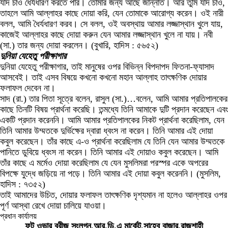
যদি চাও ধৈর্যধারণ করতে পার। তোমার জন্য আছে জান্নাত। আর তুমি যদি চাও,
তাহলে আমি আল্লাহর কাছে দোয়া করি, যেন তোমাকে আরোগ্য করেন। ওই নারী
বলল, আমি ধৈর্যধারণ করব। সে বলল, ওই অবস্থায় আমার লজ্জাস্থান খুলে যায়,
কাজেই আল্লাহর কাছে দোয়া করুন যেন আমার লজ্জাস্থান খুলে না যায়। নবী
(সা.) তার জন্য দোয়া করলেন। (বুখারি, হাদিস : ৫৬৫২)
দুনিয়া যেহেতু পরীক্ষাগার
দুনিয়া যেহেতু পরীক্ষাগার, তাই মানুষের ওপর বিভিন্ন বিপদাপদ ফিতনা-ফ্যাসাদ
আসবেই। তাই এসব বিষয়ে কখনো কখনো মহান আল্লাহ তাৎক্ষণিক দোয়ার
ফলাফল দেবেন না।
সাদ (রা.) তার পিতা সূত্রে বলেন, রাসুল (সা.)…বলেন, আমি আমার প্রতিপালকের
কাছে তিনটি বিষয় প্রার্থনা করেছি। তন্মধ্যে তিনি আমাকে দুটি প্রদান করেছেন এবং
একটি প্রদান করেননি। আমি আমার প্রতিপালকের নিকট প্রার্থনা করেছিলাম, যেন
তিনি আমার উম্মতকে দুর্ভিক্ষের দ্বারা ধ্বংস না করেন। তিনি আমার এই দোয়া
কবুল করেছেন। তাঁর কাছে এ-ও প্রার্থনা করেছিলাম যে তিনি যেন আমার উম্মতকে
পানিতে ডুবিয়ে ধ্বংস না করেন। তিনি আমার এই দোয়াও কবুল করেছেন। আমি
তাঁর কাছে এ মর্মেও দোয়া করেছিলাম যে যেন মুসলিমরা পরস্পর একে অপরের
বিপক্ষে যুদ্ধে জড়িয়ে না পড়ে। তিনি আমার এই দোয়া কবুল করেননি। (মুসলিম,
হাদিস : ৭৩৫২)
তাই আমাদের উচিত, দোয়ার ফলাফল তাৎক্ষণিক দৃশ্যমান না হলেও আল্লাহর ওপর
পূর্ণ আস্থা রেখে দোয়া চালিয়ে যাওয়া।
প্রধান কার্যালয়
ফুট ওভার ব্রীজ সংলগ্ন,আর.ডি.এ মার্কেট,সাহেব বাজার,রাজশাহী