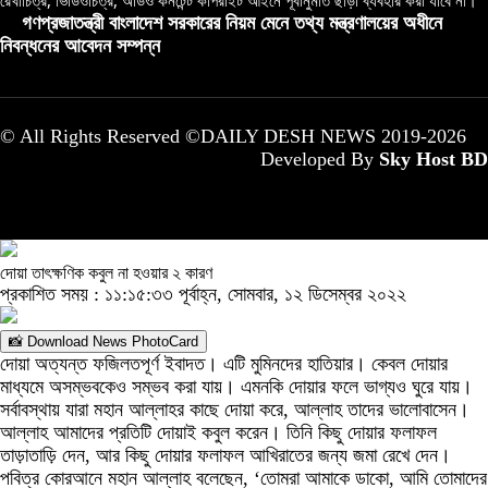
রেখাচিত্র, ভিডিওচিত্র, অডিও কনটেন্ট কপিরাইট আইনে পূর্বানুমতি ছাড়া ব্যবহার করা যাবে না।
গণপ্রজাতন্ত্রী বাংলাদেশ সরকারের নিয়ম মেনে তথ্য মন্ত্রণালয়ের অধীনে
নিবন্ধনের আবেদন সম্পন্ন
© All Rights Reserved ©DAILY DESH NEWS 2019-2026
Developed By
Sky Host BD
দোয়া তাৎক্ষণিক কবুল না হওয়ার ২ কারণ
প্রকাশিত সময় : ১১:১৫:৩৩ পূর্বাহ্ন, সোমবার, ১২ ডিসেম্বর ২০২২
📸 Download News PhotoCard
দোয়া অত্যন্ত ফজিলতপূর্ণ ইবাদত। এটি মুমিনদের হাতিয়ার। কেবল দোয়ার
মাধ্যমে অসম্ভবকেও সম্ভব করা যায়। এমনকি দোয়ার ফলে ভাগ্যও ঘুরে যায়।
সর্বাবস্থায় যারা মহান আল্লাহর কাছে দোয়া করে, আল্লাহ তাদের ভালোবাসেন।
আল্লাহ আমাদের প্রতিটি দোয়াই কবুল করেন। তিনি কিছু দোয়ার ফলাফল
তাড়াতাড়ি দেন, আর কিছু দোয়ার ফলাফল আখিরাতের জন্য জমা রেখে দেন।
পবিত্র কোরআনে মহান আল্লাহ বলেছেন, ‘তোমরা আমাকে ডাকো, আমি তোমাদের