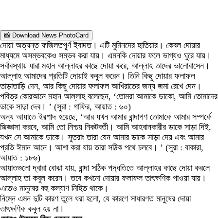
📸 Download News PhotoCard
দোয়া অত্যন্ত ফজিলতপূর্ণ ইবাদত। এটি মুমিনদের হাতিয়ার। কেবল দোয়ার
মাধ্যমে অসম্ভবকেও সম্ভব করা যায়। এমনকি দোয়ার ফলে ভাগ্যও ঘুরে যায়।
সর্বাবস্থায় যারা মহান আল্লাহর কাছে দোয়া করে, আল্লাহ তাদের ভালোবাসেন।
আল্লাহ আমাদের প্রতিটি দোয়াই কবুল করেন। তিনি কিছু দোয়ার ফলাফল
তাড়াতাড়ি দেন, আর কিছু দোয়ার ফলাফল আখিরাতের জন্য জমা রেখে দেন।
পবিত্র কোরআনে মহান আল্লাহ বলেছেন, ‘তোমরা আমাকে ডাকো, আমি তোমাদের
ডাকে সাড়া দেব। ’ (সুরা : গাফির, আয়াত : ৬০)
অন্য আয়াতে ইরশাদ হয়েছে, ‘আর যখন আমার বান্দাগণ তোমাকে আমার সম্পর্কে
জিজ্ঞাসা করবে, আমি তো নিশ্চয় নিকটবর্তী। আমি আহবানকারীর ডাকে সাড়া দিই,
যখন সে আমাকে ডাকে। সুতরাং তারা যেন আমার ডাকে সাড়া দেয় এবং আমার
প্রতি ঈমান আনে। আশা করা যায় তারা সঠিক পথে চলবে। ’ (সুরা : বাকারা,
আয়াত : ১৮৬)
আয়াতগুলো দ্বারা বোঝা যায়, বান্দা সঠিক পদ্ধতিতে আল্লাহর কাছে দোয়া করলে
আল্লাহ তা কবুল করেন। তবে কখনো দোয়ার ফলাফল তাৎক্ষণিক পাওয়া যায়।
এতেও মানুষের বহু কল্যাণ নিহিত থাকে।
নিম্নে এমন দুটি কারণ তুলে ধরা হলো, যে কারণে সাধারণত মানুষের দোয়া
তাৎক্ষণিক কবুল হয় না।