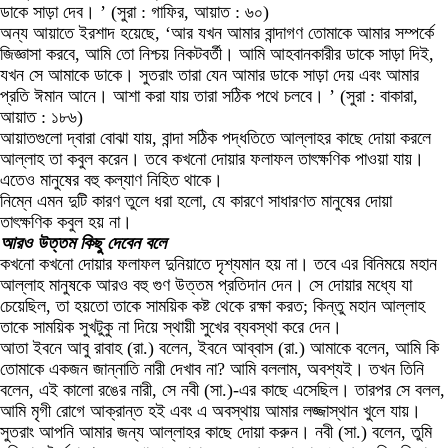
ডাকে সাড়া দেব। ’ (সুরা : গাফির, আয়াত : ৬০)
অন্য আয়াতে ইরশাদ হয়েছে, ‘আর যখন আমার বান্দাগণ তোমাকে আমার সম্পর্কে
জিজ্ঞাসা করবে, আমি তো নিশ্চয় নিকটবর্তী। আমি আহবানকারীর ডাকে সাড়া দিই,
যখন সে আমাকে ডাকে। সুতরাং তারা যেন আমার ডাকে সাড়া দেয় এবং আমার
প্রতি ঈমান আনে। আশা করা যায় তারা সঠিক পথে চলবে। ’ (সুরা : বাকারা,
আয়াত : ১৮৬)
আয়াতগুলো দ্বারা বোঝা যায়, বান্দা সঠিক পদ্ধতিতে আল্লাহর কাছে দোয়া করলে
আল্লাহ তা কবুল করেন। তবে কখনো দোয়ার ফলাফল তাৎক্ষণিক পাওয়া যায়।
এতেও মানুষের বহু কল্যাণ নিহিত থাকে।
নিম্নে এমন দুটি কারণ তুলে ধরা হলো, যে কারণে সাধারণত মানুষের দোয়া
তাৎক্ষণিক কবুল হয় না।
আরও উত্তম কিছু দেবেন বলে
কখনো কখনো দোয়ার ফলাফল দুনিয়াতে দৃশ্যমান হয় না। তবে এর বিনিময়ে মহান
আল্লাহ মানুষকে আরও বহু গুণ উত্তম প্রতিদান দেন। সে দোয়ার মধ্যে যা
চেয়েছিল, তা হয়তো তাকে সাময়িক কষ্ট থেকে রক্ষা করত; কিন্তু মহান আল্লাহ
তাকে সাময়িক সুখটুকু না দিয়ে স্থায়ী সুখের ব্যবস্থা করে দেন।
আতা ইবনে আবু রাবাহ (রা.) বলেন, ইবনে আব্বাস (রা.) আমাকে বলেন, আমি কি
তোমাকে একজন জান্নাতি নারী দেখাব না? আমি বললাম, অবশ্যই। তখন তিনি
বলেন, এই কালো রঙের নারী, সে নবী (সা.)-এর কাছে এসেছিল। তারপর সে বলল,
আমি মৃগী রোগে আক্রান্ত হই এবং এ অবস্থায় আমার লজ্জাস্থান খুলে যায়।
সুতরাং আপনি আমার জন্য আল্লাহর কাছে দোয়া করুন। নবী (সা.) বলেন, তুমি