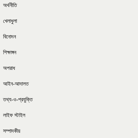
অর্থনীতি
খেলাধুলা
বিনোদন
শিক্ষাঙ্গন
অপরাধ
আইন-আদালত
তথ্য-ও-প্রযুক্তি
লাইফ স্টাইল
সম্পাদকীয়