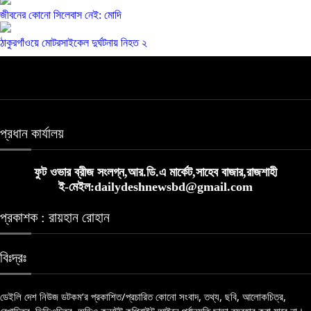
জীবনের কোনো সিলেবাস নেই: মোদি
ঠাকুরগাঁওয়ে মোটরসাইকেল দুর্ঘটনায় নিহত ২
প্রধান কার্যালয়
ফুট ওভার ব্রীজ সংলগ্ন,আর.ডি.এ মার্কেট,সাহেব বাজার,রাজশাহী
ই-মেইল:dailydeshnewsbd@gmail.com
প্রকাশক : রায়হান রোহান
বিঃদ্রঃ
ডেইলি দেশ নিউজ ডটকম’র প্রকাশিত/প্রচারিত কোনো সংবাদ, তথ্য, ছবি, আলোকচিত্র,