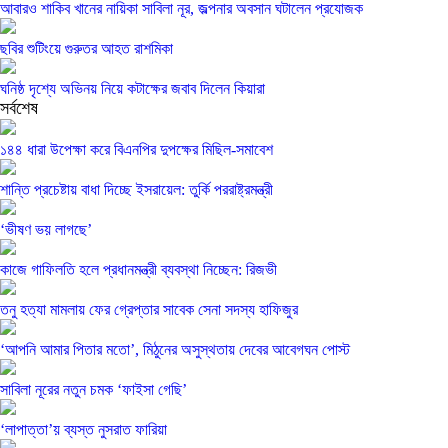
আবারও শাকিব খানের নায়িকা সাবিলা নূর, জল্পনার অবসান ঘটালেন প্রযোজক
ছবির শুটিংয়ে গুরুতর আহত রাশমিকা
ঘনিষ্ঠ দৃশ্যে অভিনয় নিয়ে কটাক্ষের জবাব দিলেন কিয়ারা
সর্বশেষ
১৪৪ ধারা উপেক্ষা করে বিএনপির দুপক্ষের মিছিল-সমাবেশ
শান্তি প্রচেষ্টায় বাধা দিচ্ছে ইসরায়েল: তুর্কি পররাষ্ট্রমন্ত্রী
‘ভীষণ ভয় লাগছে’
কাজে গাফিলতি হলে প্রধানমন্ত্রী ব্যবস্থা নিচ্ছেন: রিজভী
তনু হত্যা মামলায় ফের গ্রেপ্তার সাবেক সেনা সদস্য হাফিজুর
‘আপনি আমার পিতার মতো’, মিঠুনের অসুস্থতায় দেবের আবেগঘন পোস্ট
সাবিলা নূরের নতুন চমক ‘ফাইসা গেছি’
‘লাপাত্তা’য় ব্যস্ত নুসরাত ফারিয়া