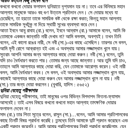
আরও উত্তম কিছু দেবেন বলে
কখনো কখনো দোয়ার ফলাফল দুনিয়াতে দৃশ্যমান হয় না। তবে এর বিনিময়ে মহান
আল্লাহ মানুষকে আরও বহু গুণ উত্তম প্রতিদান দেন। সে দোয়ার মধ্যে যা
চেয়েছিল, তা হয়তো তাকে সাময়িক কষ্ট থেকে রক্ষা করত; কিন্তু মহান আল্লাহ
তাকে সাময়িক সুখটুকু না দিয়ে স্থায়ী সুখের ব্যবস্থা করে দেন।
আতা ইবনে আবু রাবাহ (রা.) বলেন, ইবনে আব্বাস (রা.) আমাকে বলেন, আমি কি
তোমাকে একজন জান্নাতি নারী দেখাব না? আমি বললাম, অবশ্যই। তখন তিনি
বলেন, এই কালো রঙের নারী, সে নবী (সা.)-এর কাছে এসেছিল। তারপর সে বলল,
আমি মৃগী রোগে আক্রান্ত হই এবং এ অবস্থায় আমার লজ্জাস্থান খুলে যায়।
সুতরাং আপনি আমার জন্য আল্লাহর কাছে দোয়া করুন। নবী (সা.) বলেন, তুমি
যদি চাও ধৈর্যধারণ করতে পার। তোমার জন্য আছে জান্নাত। আর তুমি যদি চাও,
তাহলে আমি আল্লাহর কাছে দোয়া করি, যেন তোমাকে আরোগ্য করেন। ওই নারী
বলল, আমি ধৈর্যধারণ করব। সে বলল, ওই অবস্থায় আমার লজ্জাস্থান খুলে যায়,
কাজেই আল্লাহর কাছে দোয়া করুন যেন আমার লজ্জাস্থান খুলে না যায়। নবী
(সা.) তার জন্য দোয়া করলেন। (বুখারি, হাদিস : ৫৬৫২)
দুনিয়া যেহেতু পরীক্ষাগার
দুনিয়া যেহেতু পরীক্ষাগার, তাই মানুষের ওপর বিভিন্ন বিপদাপদ ফিতনা-ফ্যাসাদ
আসবেই। তাই এসব বিষয়ে কখনো কখনো মহান আল্লাহ তাৎক্ষণিক দোয়ার
ফলাফল দেবেন না।
সাদ (রা.) তার পিতা সূত্রে বলেন, রাসুল (সা.)…বলেন, আমি আমার প্রতিপালকের
কাছে তিনটি বিষয় প্রার্থনা করেছি। তন্মধ্যে তিনি আমাকে দুটি প্রদান করেছেন এবং
একটি প্রদান করেননি। আমি আমার প্রতিপালকের নিকট প্রার্থনা করেছিলাম, যেন