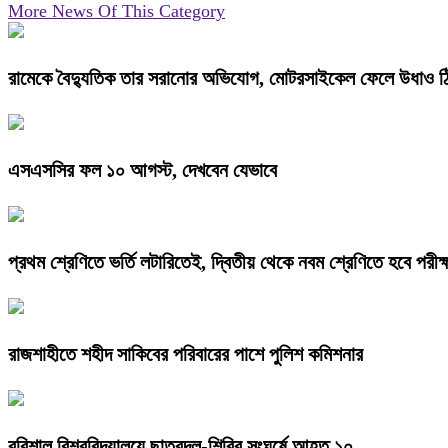
More News Of This Category
রামেকে বৈদ্যুতিক তার সরানোর অভিযোগ, মোটরসাইকেল ফেলে উধাও ঠ
এসএসসির ফল ১০ আগস্ট, দেখবেন যেভাবে
প্রথম শ্রেণিতে ভর্তি লটারিতেই, দ্বিতীয় থেকে নবম শ্রেণিতে হবে পরীক্
রাজশাহীতে শহীদ সাকিবের পরিবারের পাশে পুলিশ কমিশনার
বরিশাল বিশ্ববিদ্যালয়ে ছাত্রদল-শিবির সংঘর্ষে আহত ১০