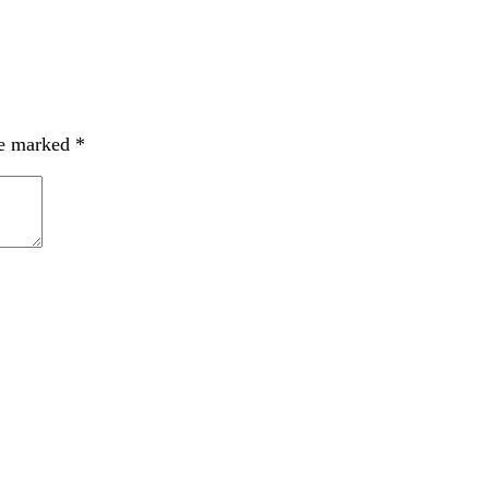
re marked
*