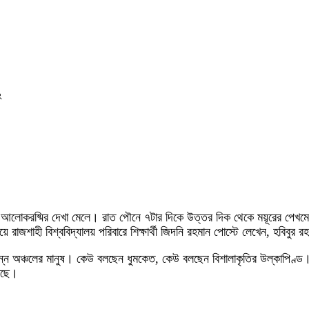
২
আলোকরষ্মির দেখা মেলে। রাত পৌনে ৭টার দিকে উত্তর দিক থেকে ময়ূরের পেখমের মত
়ে রাজশাহী বিশ্ববিদ্যালয় পরিবারে শিক্ষার্থী জিদনি রহমান পোস্টে লেখেন, হবিবু
ন্ন অঞ্চলের মানুষ। কেউ বলছেন ধুমকেত, কেউ বলছেন বিশালাকৃতির উল্কাপিণ্ড
বলছে।