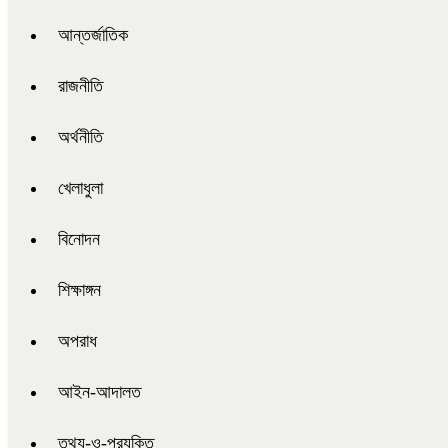
আন্তর্জাতিক
রাজনীতি
অর্থনীতি
খেলাধুলা
বিনোদন
শিক্ষাঙ্গন
অপরাধ
আইন-আদালত
তথ্য-ও-প্রযুক্তি