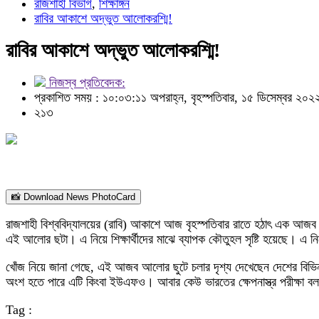
রাজশাহী বিভাগ
,
শিক্ষাঙ্গন
রাবির আকাশে অদ্ভুত আলোকরশ্মি!
রাবির আকাশে অদ্ভুত আলোকরশ্মি!
নিজস্ব প্রতিবেদক:
প্রকাশিত সময় : ১০:০৩:১১ অপরাহ্ন, বৃহস্পতিবার, ১৫ ডিসেম্বর ২০২
২১৩
📸 Download News PhotoCard
রাজশাহী বিশ্ববিদ্যালয়ের (রাবি) আকাশে আজ বৃহস্পতিবার রাতে হঠাৎ এক আজব 
এই আলোর ছটা। এ নিয়ে শিক্ষার্থীদের মাঝে ব্যাপক কৌতুহল সৃষ্টি হয়েছে। এ নিয
খোঁজ নিয়ে জানা গেছে, এই আজব আলোর ছুটে চলার দৃশ্য দেখেছেন দেশের বিভি
অংশ হতে পারে এটি কিংবা ইউএফও। আবার কেউ ভারতের ক্ষেপনাস্ত্র পরীক্ষা 
Tag :