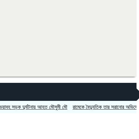
ড়ক দুর্ঘটনায় আহত মৌসুমী মৌ
রামেকে বৈদ্যুতিক তার সরানোর অভিযোগ, মোট