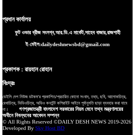
প্রধান কার্যালয়
ফুট ওভার ব্রীজ সংলগ্ন,আর.ডি.এ মার্কেট,সাহেব বাজার,রাজশাহী
ই-মেইল:dailydeshnewsbd@gmail.com
প্রকাশক : রায়হান রোহান
বিঃদ্রঃ
ডেইলি দেশ নিউজ ডটকম’র প্রকাশিত/প্রচারিত কোনো সংবাদ, তথ্য, ছবি, আলোকচিত্র,
রেখাচিত্র, ভিডিওচিত্র, অডিও কনটেন্ট কপিরাইট আইনে পূর্বানুমতি ছাড়া ব্যবহার করা যাবে
না।
গণপ্রজাতন্ত্রী বাংলাদেশ সরকারের নিয়ম মেনে তথ্য মন্ত্রণালয়ের
অধীনে নিবন্ধনের আবেদন সম্পন্ন
© All Rights Reserved ©DAILY DESH NEWS 2019-2026
Developed By
Sky Host BD