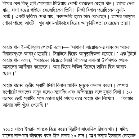
বিয়ের বেশ কিছু ছবি সোশ্যাল মিডিয়ায় পোস্ট করেছেন রেহাম খান। তাতে দেখা
যায়, সাদা রঙের গাউনে সেজেছিলেন তিনি। মির্জা বিলাল পরেছিলেন স্যুট-
কোট। একটি ছবিতে দেখা যায়, নবদম্পতি হাতে হাত রেখেছেন। তাদের আঙ্গুলে
শোভা পাচ্ছে আংটি। খুব সাদা-মাটাভাবে বিয়ের আনুষ্ঠানিকতা সেরেছেন তারা।
রেহাম খান ইনস্টাগ্রাম পোস্টে বলেন— ‘সাধারণ আয়োজনের মাধ্যমে আমরা
বিবাহবন্ধনে আবদ্ধ হয়েছি। সিয়াটলে বিয়ের আনুষ্ঠানিকতা হয়েছে।’ এক টুইটে
রেহাম খান বলেন, ‘আমাদের বিয়েতে মির্জা বিলালের বাবা-মা উপস্থিত থেকে
আমাদের আর্শীবাদ করেছেন। আর বিয়ের উকিল হিসেবে হাজির ছিল আমার
ছেলে।’
রেহাম খানের তৃতীয় স্বামী মির্জা বিলাল মার্কিন মুলুকে বসবাস করেন। পেশায়
কর্পোরেট জগতের মানুষ হলেও মডেলিং এবং অভিনয়ের সঙ্গে যুক্ত মির্জা। ১৩
বছরের ছোট স্বামীর সঙ্গে তোলা ছবি শেয়ার করে রেহাম খান লিখেনে— ‘আমার
আত্মার সঙ্গী খুঁজে পেয়েছি।’
২০১৫ সালে ইমরান খানকে বিয়ে করেন ব্রিটিশ সাংবাদিক রিহাম খান। যদিও
তাদের দাম্পত্য জীবনের বয়স ছিল মাত্র ১০ মাস। অল্প সময়ে ইমরানে মোহভঙ্গ