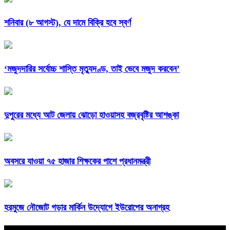
শনিবার (৮ আগস্ট), যে দামে বিক্রি হবে স্বর্ণ
‘মজুদদারির সর্বোচ্চ শাস্তি মৃত্যুদণ্ড, তাই ভেবে মজুদ করবেন’
দুপুরের মধ্যে আট জেলায় ঝোড়ো হাওয়াসহ বজ্রবৃষ্টির আশঙ্কা
অবসরে যাওয়া ৭৫ হাজার শিক্ষকের পাশে প্রধানমন্ত্রী
হরমুজে নৌজোট গড়ার মার্কিন উদ্যোগে ইউরোপের অনাগ্রহ