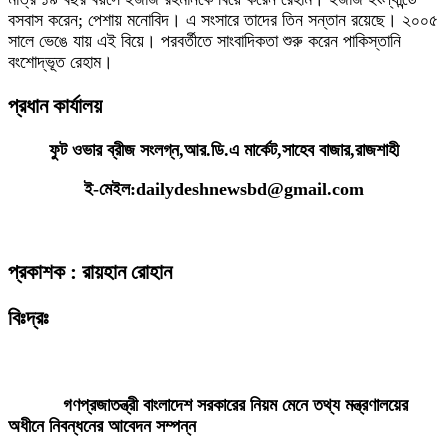
বসবাস করেন; পেশায় মনোবিদ। এ সংসারে তাদের তিন সন্তান রয়েছে। ২০০৫
সালে ভেঙে যায় এই বিয়ে। পরবর্তীতে সাংবাদিকতা শুরু করেন পাকিস্তানি
বংশোদ্ভূত রেহাম।
প্রধান কার্যালয়
ফুট ওভার ব্রীজ সংলগ্ন,আর.ডি.এ মার্কেট,সাহেব বাজার,রাজশাহী
ই-মেইল:dailydeshnewsbd@gmail.com
প্রকাশক : রায়হান রোহান
বিঃদ্রঃ
ডেইলি দেশ নিউজ ডটকম’র প্রকাশিত/প্রচারিত কোনো সংবাদ, তথ্য, ছবি, আলোকচিত্র,
রেখাচিত্র, ভিডিওচিত্র, অডিও কনটেন্ট কপিরাইট আইনে পূর্বানুমতি ছাড়া ব্যবহার করা যাবে
না।
গণপ্রজাতন্ত্রী বাংলাদেশ সরকারের নিয়ম মেনে তথ্য মন্ত্রণালয়ের
অধীনে নিবন্ধনের আবেদন সম্পন্ন