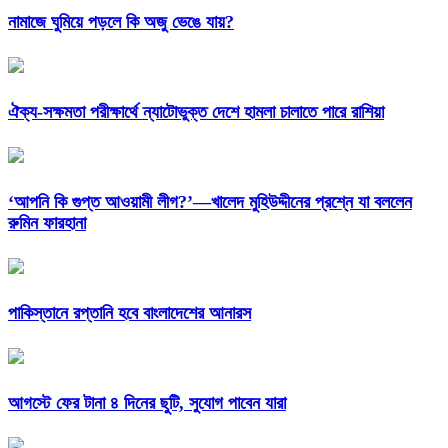
নামাজে ঘুমিয়ে পড়লে কি অজু ভেঙে যায়?
ঐক্য-সক্ষমতা পরীক্ষার্থে ন্যাটোভুক্ত দেশে হামলা চালাতে পারে রাশিয়া
‘আপনি কি গুপ্ত আওয়ামী লীগ?’—খালেদ মুহিউদ্দীনের প্রশ্নে যা বললেন
রুমিন ফারহানা
পাকিস্তানে রপ্তানি হবে বাংলাদেশের আনারস
আগস্টে ফের টানা ৪ দিনের ছুটি, সুযোগ পাবেন যারা