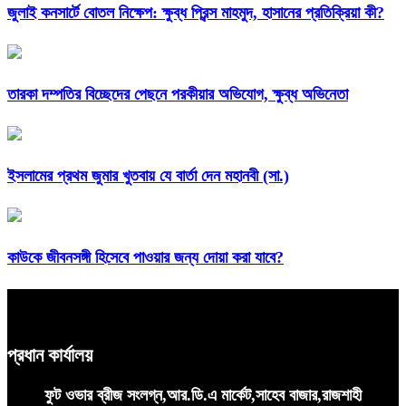
জুলাই কনসার্টে বোতল নিক্ষেপ: ক্ষুব্ধ প্রিন্স মাহমুদ, হাসানের প্রতিক্রিয়া কী?
তারকা দম্পতির বিচ্ছেদের পেছনে পরকীয়ার অভিযোগ, ক্ষুব্ধ অভিনেতা
ইসলামের প্রথম জুমার খুতবায় যে বার্তা দেন মহানবী (সা.)
কাউকে জীবনসঙ্গী হিসেবে পাওয়ার জন্য দোয়া করা যাবে?
প্রধান কার্যালয়
ফুট ওভার ব্রীজ সংলগ্ন,আর.ডি.এ মার্কেট,সাহেব বাজার,রাজশাহী