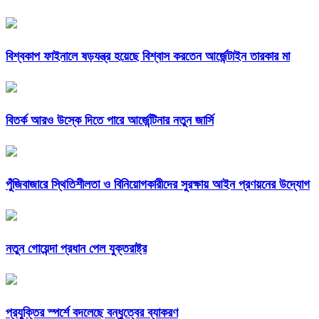
বিশ্বকাপ ফাইনালে ষড়যন্ত্র হয়েছে বিশ্বাস করতেন আর্জেন্টাইন তারকার মা
বিতর্ক আরও উস্কে দিতে পারে আর্জেন্টিনার নতুন জার্সি
পুঁজিবাজারে স্থিতিশীলতা ও বিনিয়োগকারীদের সুরক্ষায় আইন প্রণয়নের উদ্যোগ
নতুন গোয়েন্দা প্রধান পেল যুক্তরাষ্ট্র
প্রযুক্তির স্পর্শে বদলেছে বন্ধুত্বের ব্যাকরণ