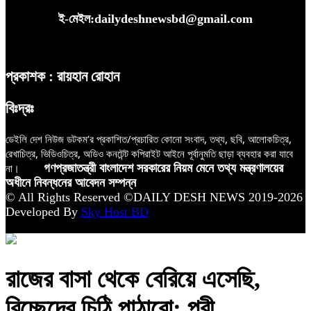
ই-মেইল:dailydeshnewsbd@gmail.com
প্রকাশক : রায়হান রোহান
বিঃদ্রঃ
ডেইলি দেশ নিউজ ডটকম’র প্রকাশিত/প্রচারিত কোনো সংবাদ, তথ্য, ছবি, আলোকচিত্র,
রেখাচিত্র, ভিডিওচিত্র, অডিও কনটেন্ট কপিরাইট আইনে পূর্বানুমতি ছাড়া ব্যবহার করা যাবে
না।
গণপ্রজাতন্ত্রী বাংলাদেশ সরকারের নিয়ম মেনে তথ্য মন্ত্রণালয়ের
অধীনে নিবন্ধনের আবেদন সম্পন্ন
© All Rights Reserved ©DAILY DESH NEWS 2019-2026
Developed By
Sky Host BD
রাজের বাসা থেকে বেরিয়ে এসেছি,
বিচ্ছেদের চিঠি পাঠাবো: পরী