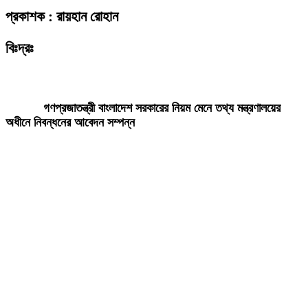
প্রকাশক : রায়হান রোহান
বিঃদ্রঃ
ডেইলি দেশ নিউজ ডটকম’র প্রকাশিত/প্রচারিত কোনো সংবাদ, তথ্য, ছবি, আলোকচিত্র,
রেখাচিত্র, ভিডিওচিত্র, অডিও কনটেন্ট কপিরাইট আইনে পূর্বানুমতি ছাড়া ব্যবহার করা যাবে
না।
গণপ্রজাতন্ত্রী বাংলাদেশ সরকারের নিয়ম মেনে তথ্য মন্ত্রণালয়ের
অধীনে নিবন্ধনের আবেদন সম্পন্ন