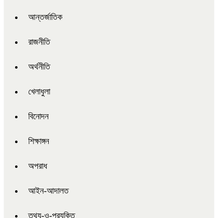
আন্তর্জাতিক
রাজনীতি
অর্থনীতি
খেলাধুলা
বিনোদন
শিক্ষাঙ্গন
অপরাধ
আইন-আদালত
তথ্য-ও-প্রযুক্তি