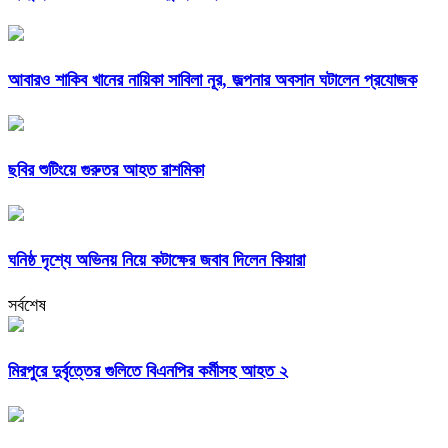
আবারও শাকিব খানের নায়িকা সাবিলা নূর, জল্পনার অবসান ঘটালেন প্রযোজক
ছবির শুটিংয়ে গুরুতর আহত রাশমিকা
ঘনিষ্ঠ দৃশ্যে অভিনয় নিয়ে কটাক্ষের জবাব দিলেন কিয়ারা
সর্বশেষ
মিরপুরে দুর্বৃত্তের গুলিতে বিএনপির কর্মীসহ আহত ২