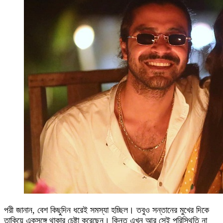
পরী জানান, বেশ কিছুদিন ধরেই সমস্যা হচ্ছিল। তবুও সন্তানের মুখের দিকে
তাকিয়ে একসঙ্গে থাকার চেষ্টা করেছেন। কিন্তু এখন আর সেই পরিস্থিতি না