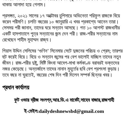
থাকায় আলাদা হয়ে গেলাম।
প্রসঙ্গত, ২০২১ সালের ১৭ অক্টোবর চুপিসারে অভিনেতা শরিফুল রাজকে বিয়ে
করেন পরীমণি। চলতি বছরের ১০ জানুয়ারি এ খবর প্রকাশ্যে আনেন তারা।
সেসময় পরী জানান, তাদের ঘরে সন্তান আসছে। গত ১০ আগস্ট রাজধানীর
একটি হাসপাতালে পুত্র সন্তানের জন্ম দেন পরী। রাজ-পরীর সন্তানের নাম
রেখেছেন শাহীম মুহাম্মদ রাজ্য।
গিয়াস উদ্দিন সেলিমের ‘গুণিন’ সিনেমার সেটে দুজনের পরিচয় ও প্রেম; তারপর
হুট করেই বিয়ে। বিয়ে ও সন্তান জন্মের পর বেশ ভালোই যাচ্ছিল তাদের নতুন
জীবন। রাজ-পরীর দুষ্টু, মিষ্টি কিংবা আবেগ-মাখা কর্মকাণ্ড বরাবরই ভক্তদের
নজর কেড়েছে। অন্তর্জালে তাদের নানান মুহূর্তের ছবি বেশ প্রশংসা কুড়ায়।
তবে বছর না ঘুরতেই, বছরের শেষ দিন পরী দিলেন সম্পর্ক ছিন্নর খবর।
প্রধান কার্যালয়
ফুট ওভার ব্রীজ সংলগ্ন,আর.ডি.এ মার্কেট,সাহেব বাজার,রাজশাহী
ই-মেইল:dailydeshnewsbd@gmail.com