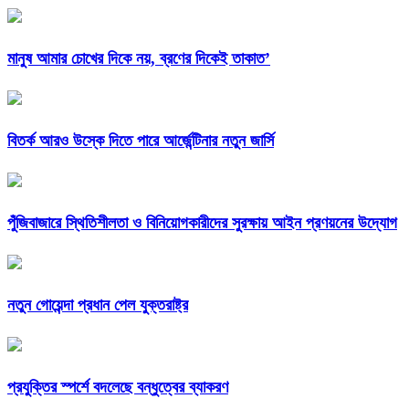
মানুষ আমার চোখের দিকে নয়, ব্রণের দিকেই তাকাত’
বিতর্ক আরও উস্কে দিতে পারে আর্জেন্টিনার নতুন জার্সি
পুঁজিবাজারে স্থিতিশীলতা ও বিনিয়োগকারীদের সুরক্ষায় আইন প্রণয়নের উদ্যোগ
নতুন গোয়েন্দা প্রধান পেল যুক্তরাষ্ট্র
প্রযুক্তির স্পর্শে বদলেছে বন্ধুত্বের ব্যাকরণ