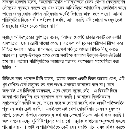
নাজমুল ইসলাম বলেন, ‘করোনাভাইরাস পরিস্থিতিতে যেসব রোগীর ক্ষেত্রবিশেষ
স্টেরয়েড ব্যবহার করতে হয় এবং যাদের অনিয়ন্ত্রিত ডায়াবেটিস মেলাইটাস আছে
তাদের জন্য ব্ল্যাক ফাঙ্গাস সত্যিকার অর্থেই বিপদের কারণ হতে পারে। আমরা
পরিস্থিতির দিকে গভীর পর্যবেক্ষণ করছি, আশা করছি এটি কোনো অবস্থাতেই
নিয়ন্ত্রণের বাইরে যেতে পারবে না।’
স্বাস্থ্য অধিদপ্তরের মুখপাত্র বলেন, ‘আমরা দেখেছি ঢাকার একটি বেসরকারি
হাসপাতালে দুজন রোগী পাওয়া গেছে। যতক্ষণ পর্যন্ত সব পরীক্ষা-নিরীক্ষা করে
নিশ্চিত ফলাফল হাতে না আসবে, ততক্ষণ পর্যন্ত আমরা নিশ্চিত কিছু বলতে
পারব না। তথ্য-উপাত্ত হাতে পেয়ে সবাইকে জানালে উদ্বেগ-উৎকণ্ঠা তৈরি
হবে না। বর্তমান পরিস্থিতিতে আমাদের পরস্পর পরস্পরকে সহযোগিতা করা
উচিত।’
চিকিৎসা ব্যয় প্রসঙ্গে তিনি বলেন, ‘ব্ল্যাক ফাঙ্গাস একটি বিরল জাতের রোগ, এটি
খুব বেশিসংখ্যক মানুষের হয় বলে তথ্য-উপাত্ত আমাদের বলে না। তবে
অবশ্যই এর চিকিৎসা ব্যয়বহুল, এতে কোনো সন্দেহ নেই। এ বিষয়টি নিয়ে
আমরা গত কিছুদিন ধরে ক্রমাগত কাজ করছি। আমাদের ক্লিনিক্যাল
ম্যানেজমেন্ট কমিটি আছে, তাদের সঙ্গে আলোচনা করেছি এবং একটি গাইডলাইন
প্রণয়ন করার চেষ্টা করছি। একইসঙ্গে এই রোগ মোকাবিলায় যেসব ওষুধপত্র
লাগে, সেগুলো কীভাবে সহজলভ্য করা যায় সেগুলো নিয়েও আমরা কাজ করছি।
অল্প সময়ের মধ্যে সুনির্দিষ্ট প্রস্তাবনা দেবো। ব্ল্যাক ফাঙ্গাসের ওষুধগুলো সহজে
পাওয়া যায় না। তাই এ পরিস্থিতিতে কেউ যেন বাড়তি দামে ওষুধ বিক্রি করতে