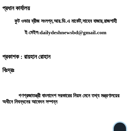
প্রধান কার্যালয়
ফুট ওভার ব্রীজ সংলগ্ন,আর.ডি.এ মার্কেট,সাহেব বাজার,রাজশাহী
ই-মেইল:dailydeshnewsbd@gmail.com
প্রকাশক : রায়হান রোহান
বিঃদ্রঃ
ডেইলি দেশ নিউজ ডটকম’র প্রকাশিত/প্রচারিত কোনো সংবাদ, তথ্য, ছবি, আলোকচিত্র,
রেখাচিত্র, ভিডিওচিত্র, অডিও কনটেন্ট কপিরাইট আইনে পূর্বানুমতি ছাড়া ব্যবহার করা যাবে
না।
গণপ্রজাতন্ত্রী বাংলাদেশ সরকারের নিয়ম মেনে তথ্য মন্ত্রণালয়ের
অধীনে নিবন্ধনের আবেদন সম্পন্ন