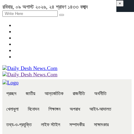
×
রবিবার, ০৯ অগাস্ট ২০২৬, ২৪ শ্রাবণ ১৪৩৩ বঙ্গাব্দ
প্রচ্ছদ
জাতীয়
আন্তর্জাতিক
রাজনীতি
অর্থনীতি
খেলাধুলা
বিনোদন
শিক্ষাঙ্গন
অপরাধ
আইন-আদালত
তথ্য-ও-প্রযুক্তি
লাইফ স্টাইল
সম্পাদকীয়
সাক্ষাৎকার