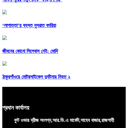
‘লাপাত্তা’য় ব্যস্ত নুসরাত ফারিয়া
জীবনের কোনো সিলেবাস নেই: মোদি
ঠাকুরগাঁওয়ে মোটরসাইকেল দুর্ঘটনায় নিহত ২
প্রধান কার্যালয়
ফুট ওভার ব্রীজ সংলগ্ন,আর.ডি.এ মার্কেট,সাহেব বাজার,রাজশাহী