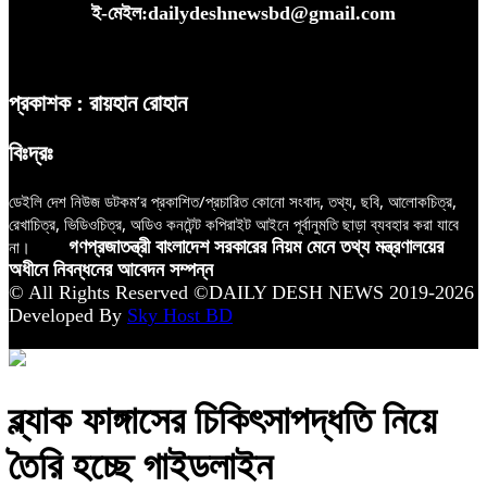
ই-মেইল:dailydeshnewsbd@gmail.com
প্রকাশক : রায়হান রোহান
বিঃদ্রঃ
ডেইলি দেশ নিউজ ডটকম’র প্রকাশিত/প্রচারিত কোনো সংবাদ, তথ্য, ছবি, আলোকচিত্র,
রেখাচিত্র, ভিডিওচিত্র, অডিও কনটেন্ট কপিরাইট আইনে পূর্বানুমতি ছাড়া ব্যবহার করা যাবে
না।
গণপ্রজাতন্ত্রী বাংলাদেশ সরকারের নিয়ম মেনে তথ্য মন্ত্রণালয়ের
অধীনে নিবন্ধনের আবেদন সম্পন্ন
© All Rights Reserved ©DAILY DESH NEWS 2019-2026
Developed By
Sky Host BD
ব্ল্যাক ফাঙ্গাসের চিকিৎসাপদ্ধতি নিয়ে
তৈরি হচ্ছে গাইডলাইন