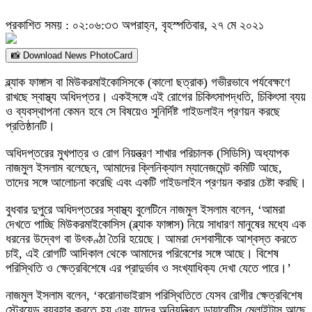
প্রকাশিত সময় : ০২:০৬:৩৩ অপরাহ্ন, বৃহস্পতিবার, ২৭ মে ২০২১
📸 Download News PhotoCard
ব্ল্যাক ফাঙ্গাস বা মিউকরমাইকোসিসকে (কালো ছত্রাক) গভীরভাবে পর্যবেক্ষণে
রাখছে স্বাস্থ্য অধিদপ্তর। একইসঙ্গে এই রোগের চিকিৎসাপদ্ধতি, চিকিৎসা ব্যয়
ও ব্যবস্থাপনা কেমন হবে সে বিষয়েও সুনির্দিষ্ট গাইডলাইন প্রণয়ন করছে
প্রতিষ্ঠানটি।
অধিদপ্তরের মুখপাত্র ও রোগ নিয়ন্ত্রণ শাখার পরিচালক (সিডিসি) অধ্যাপক
নাজমুল ইসলাম বলেছেন, আমাদের ক্লিনিক্যাল ম্যানেজমেন্ট কমিটি আছে,
তাদের সঙ্গে আলোচনা করেছি এবং একটি গাইডলাইন প্রণয়ন করার চেষ্টা করছি।
বুধবার দুপুরে অধিদপ্তরের স্বাস্থ্য বুলেটিনে নাজমুল ইসলাম বলেন, ‘আমরা
দেখতে পাচ্ছি মিউকরমাইকোসিস (ব্ল্যাক ফাঙ্গাস) নিয়ে সাধারণ মানুষের মধ্যে এক
ধরনের উদ্বেগ বা উৎকণ্ঠা তৈরি হয়েছে। আমরা দেশবাসীকে আশ্বস্ত করতে
চাই, এই রোগটি আদিকাল থেকে আমাদের পরিবেশের সঙ্গে আছে। বিশেষ
পরিস্থিতি ও ক্ষেত্রবিশেষে এর প্রাদুর্ভাব ও সংখ্যাধিক্য দেখা যেতে পারে।’
নাজমুল ইসলাম বলেন, ‘করোনাভাইরাস পরিস্থিতিতে যেসব রোগীর ক্ষেত্রবিশেষ
স্টেরয়েড ব্যবহার করতে হয় এবং যাদের অনিয়ন্ত্রিত ডায়াবেটিস মেলাইটাস আছে