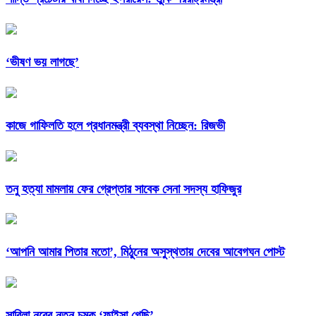
‘ভীষণ ভয় লাগছে’
কাজে গাফিলতি হলে প্রধানমন্ত্রী ব্যবস্থা নিচ্ছেন: রিজভী
তনু হত্যা মামলায় ফের গ্রেপ্তার সাবেক সেনা সদস্য হাফিজুর
‘আপনি আমার পিতার মতো’, মিঠুনের অসুস্থতায় দেবের আবেগঘন পোস্ট
সাবিলা নূরের নতুন চমক ‘ফাইসা গেছি’