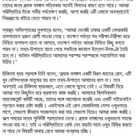
তাদের জন্য ব্ল্যাক ফাঙ্গাস সত্যিকার অর্থেই বিপদের কারণ হতে পারে। আমরা
পরিস্থিতির দিকে গভীর পর্যবেক্ষণ করছি, আশা করছি এটি কোনো অবস্থাতেই
নিয়ন্ত্রণের বাইরে যেতে পারবে না।’
স্বাস্থ্য অধিদপ্তরের মুখপাত্র বলেন, ‘আমরা দেখেছি ঢাকার একটি বেসরকারি
হাসপাতালে দুজন রোগী পাওয়া গেছে। যতক্ষণ পর্যন্ত সব পরীক্ষা-নিরীক্ষা করে
নিশ্চিত ফলাফল হাতে না আসবে, ততক্ষণ পর্যন্ত আমরা নিশ্চিত কিছু বলতে
পারব না। তথ্য-উপাত্ত হাতে পেয়ে সবাইকে জানালে উদ্বেগ-উৎকণ্ঠা তৈরি
হবে না। বর্তমান পরিস্থিতিতে আমাদের পরস্পর পরস্পরকে সহযোগিতা করা
উচিত।’
চিকিৎসা ব্যয় প্রসঙ্গে তিনি বলেন, ‘ব্ল্যাক ফাঙ্গাস একটি বিরল জাতের রোগ, এটি
খুব বেশিসংখ্যক মানুষের হয় বলে তথ্য-উপাত্ত আমাদের বলে না। তবে
অবশ্যই এর চিকিৎসা ব্যয়বহুল, এতে কোনো সন্দেহ নেই। এ বিষয়টি নিয়ে
আমরা গত কিছুদিন ধরে ক্রমাগত কাজ করছি। আমাদের ক্লিনিক্যাল
ম্যানেজমেন্ট কমিটি আছে, তাদের সঙ্গে আলোচনা করেছি এবং একটি গাইডলাইন
প্রণয়ন করার চেষ্টা করছি। একইসঙ্গে এই রোগ মোকাবিলায় যেসব ওষুধপত্র
লাগে, সেগুলো কীভাবে সহজলভ্য করা যায় সেগুলো নিয়েও আমরা কাজ করছি।
অল্প সময়ের মধ্যে সুনির্দিষ্ট প্রস্তাবনা দেবো। ব্ল্যাক ফাঙ্গাসের ওষুধগুলো সহজে
পাওয়া যায় না। তাই এ পরিস্থিতিতে কেউ যেন বাড়তি দামে ওষুধ বিক্রি করতে
না পারে সে বিষয়টি মাথায় রেখে আমরা অগ্রসর হচ্ছি।