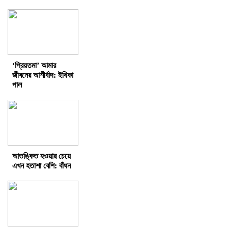
‘প্রিয়তমা’ আমার
জীবনের আশীর্বাদ: ইধিকা
পাল
আতঙ্কিত হওয়ার চেয়ে
এখন হতাশা বেশি: বাঁধন