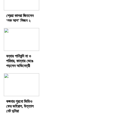
শ্রেয়া কালরা জিতলেন
‘লক আপ’ সিজন ২
বন্যায় পানিবন্দি মা ও
পরিবার, কান্নায় ভেঙে
পড়লেন অভিনেত্রী
কঙ্গনার পুরনো ভিডিও
ফের ভাইরাল, উত্তাল
নেট দুনিয়া