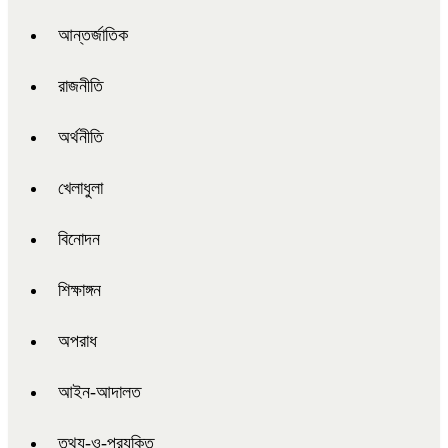
আন্তর্জাতিক
রাজনীতি
অর্থনীতি
খেলাধুলা
বিনোদন
শিক্ষাঙ্গন
অপরাধ
আইন-আদালত
তথ্য-ও-প্রযুক্তি