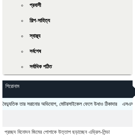
প্রবাসী
শিল্প-সাহিত্য
স্বাস্থ্য
সর্বশেষ
সর্বাধিক পঠিত
শিরোনাম
ৈদ্যুতিক তার সরানোর অভিযোগ, মোটরসাইকেল ফেলে উধাও ঠিকাদার
এসএসসির ফ
প্রচ্ছদ
বিনোদন
জিমের পোশাকে উত্তাপ ছড়াচ্ছেন এভ্রিল-লিন্ডা