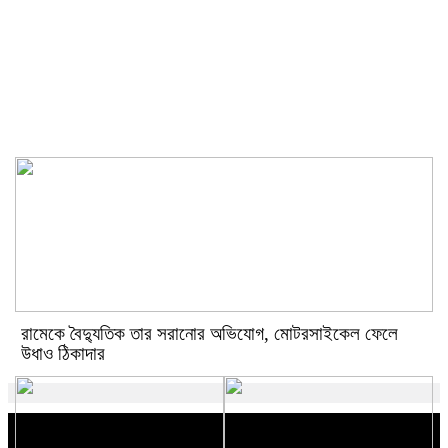
ঘনিষ্ঠ দৃশ্যে অভিনয় নিয়ে কটাক্ষের
জবাব দিলেন কিয়ারা
রামেকে বৈদ্যুতিক তার সরানোর অভিযোগ, মোটরসাইকেল ফেলে
উধাও ঠিকাদার