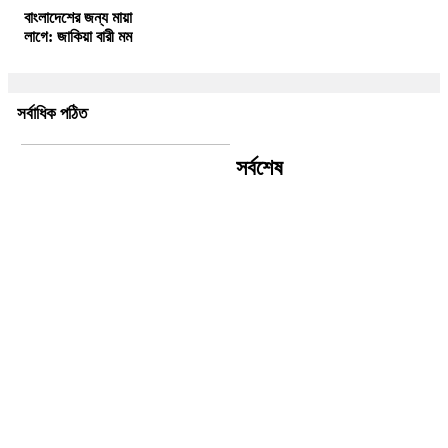
বাংলাদেশের জন্য মায়া
লাগে: জাকিয়া বারী মম
সর্বাধিক পঠিত
সর্বশেষ
ইন্দোনেশিয়ায় যাত্রীবাহী ফেরিতে
আগুন, নিহত ৫, নিখোঁজ ৪১
বিতর্ক আরও উস্কে দিতে পারে