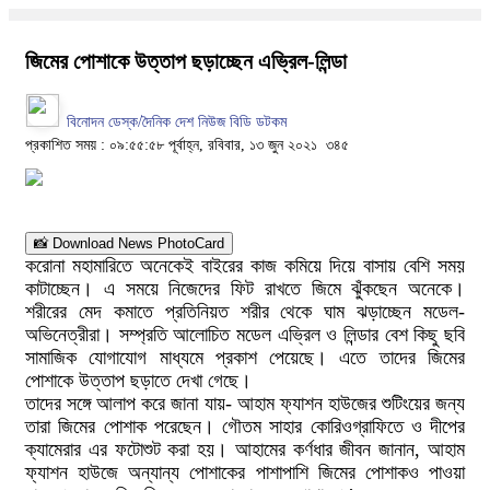
জিমের পোশাকে উত্তাপ ছড়াচ্ছেন এভ্রিল-লিন্ডা
বিনোদন ডেস্ক/দৈনিক দেশ নিউজ বিডি ডটকম
প্রকাশিত সময় : ০৯:৫৫:৫৮ পূর্বাহ্ন, রবিবার, ১৩ জুন ২০২১
৩৪৫
📸 Download News PhotoCard
করোনা মহামারিতে অনেকেই বাইরের কাজ কমিয়ে দিয়ে বাসায় বেশি সময়
কাটাচ্ছেন। এ সময়ে নিজেদের ফিট রাখতে জিমে ঝুঁকছেন অনেকে।
শরীরের মেদ কমাতে প্রতিনিয়ত শরীর থেকে ঘাম ঝড়াচ্ছেন মডেল-
অভিনেত্রীরা। সম্প্রতি আলোচিত মডেল এভ্রিল ও লিন্ডার বেশ কিছু ছবি
সামাজিক যোগাযোগ মাধ্যমে প্রকাশ পেয়েছে। এতে তাদের জিমের
পোশাকে উত্তাপ ছড়াতে দেখা গেছে।
তাদের সঙ্গে আলাপ করে জানা যায়- আহাম ফ্যাশন হাউজের শুটিংয়ের জন্য
তারা জিমের পোশাক পরেছেন। গৌতম সাহার কোরিওগ্রাফিতে ও দীপের
ক্যামেরার এর ফটোশুট করা হয়। আহামের কর্ণধার জীবন জানান, আহাম
ফ্যাশন হাউজে অন্যান্য পোশাকের পাশাপাশি জিমের পোশাকও পাওয়া