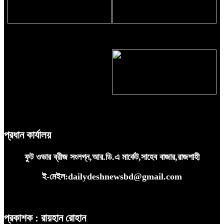
শ্রেয়া কালরা জিতলেন ‘লক আপ’ সিজন
চার মন্ত্রণালয়-বিভাগে নতুন সচিব
২
রাজশাহীতে শহীদ সাকিবের পরিবারের পাশে
পুলিশ কমিশনার
প্রধান কার্যালয়
ফুট ওভার ব্রীজ সংলগ্ন,আর.ডি.এ মার্কেট,সাহেব বাজার,রাজশাহী
ই-মেইল:dailydeshnewsbd@gmail.com
প্রকাশক : রায়হান রোহান