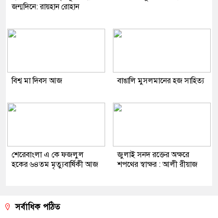
জন্মদিনে: রায়হান রোহান
বিশ্ব মা দিবস আজ
বাঙালি মুসলমানের হজ সাহিত্য
শেরেবাংলা এ কে ফজলুল
জুলাই সনদ রক্তের অক্ষরে
হকের ৬৪তম মৃত্যুবার্ষিকী আজ
শপথের স্বাক্ষর : আলী রীয়াজ
সর্বাধিক পঠিত