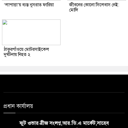
‘লাপাত্তা’য় ব্যস্ত নুসরাত ফারিয়া
জীবনের কোনো সিলেবাস নেই:
মোদি
ঠাকুরগাঁওয়ে মোটরসাইকেল
দুর্ঘটনায় নিহত ২
প্রধান কার্যালয়
ফুট ওভার ব্রীজ সংলগ্ন,আর.ডি.এ মার্কেট,সাহেব