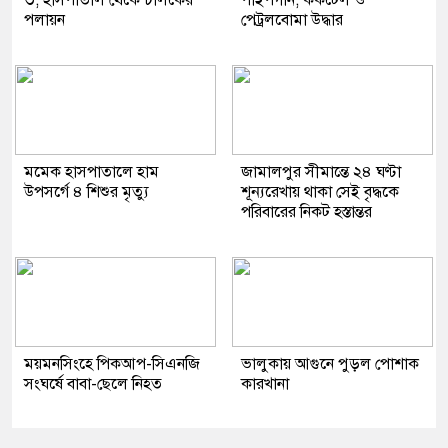
৩, হাসপাতাল থেকে চালকের
পাইপগান, ককটেল ও
পলায়ন
পেট্রলবোমা উদ্ধার
মমেক হাসপাতালে হাম
জামালপুর সীমান্তে ২৪ ঘণ্টা
উপসর্গে ৪ শিশুর মৃত্যু
শূন্যরেখায় থাকা সেই বৃদ্ধকে
পরিবারের নিকট হস্তান্তর
ময়মনসিংহে পিকআপ-সিএনজি
ভালুকায় আগুনে পুড়ল পোশাক
সংঘর্ষে বাবা-ছেলে নিহত
কারখানা