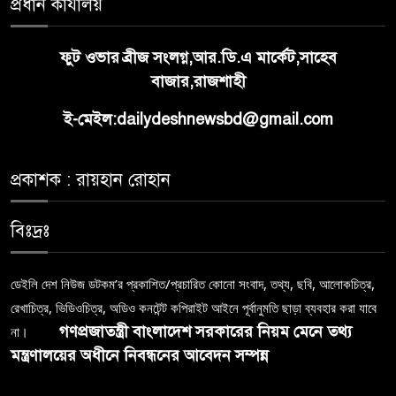
প্রধান কার্যালয়
ফুট ওভার ব্রীজ সংলগ্ন,আর.ডি.এ মার্কেট,সাহেব
বাজার,রাজশাহী
ই-মেইল:dailydeshnewsbd@gmail.com
প্রকাশক : রায়হান রোহান
বিঃদ্রঃ
ডেইলি দেশ নিউজ ডটকম’র প্রকাশিত/প্রচারিত কোনো সংবাদ, তথ্য, ছবি, আলোকচিত্র,
রেখাচিত্র, ভিডিওচিত্র, অডিও কনটেন্ট কপিরাইট আইনে পূর্বানুমতি ছাড়া ব্যবহার করা যাবে
গণপ্রজাতন্ত্রী বাংলাদেশ সরকারের নিয়ম মেনে তথ্য
না।
মন্ত্রণালয়ের অধীনে নিবন্ধনের আবেদন সম্পন্ন