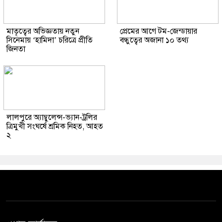
মাতৃত্বের অভিজ্ঞতায় নতুন
প্রেমের আগে টম-জেন্ডায়ার
সিনেমায় ‘হামিদা’ চরিত্রে প্রীতি
বন্ধুত্বের অজানা ১০ তথ্য
জিনতা
লালপুরে অ্যাম্বুলেন্স-ভ্যান-ট্রলির
ত্রিমুখী সংঘর্ষে শ্রমিক নিহত, আহত
২