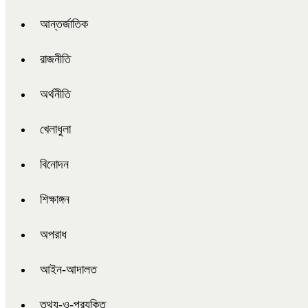
আন্তর্জাতিক
রাজনীতি
অর্থনীতি
খেলাধুলা
বিনোদন
শিক্ষাঙ্গন
অপরাধ
আইন-আদালত
তথ্য-ও-প্রযুক্তি