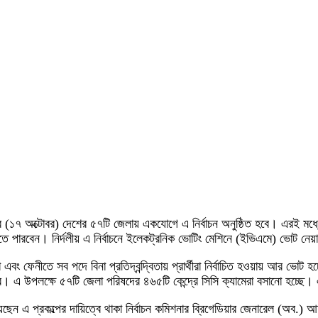
র (১৭ অক্টোবর) দেশের ৫৭টি জেলায় একযোগে এ নির্বাচন অনুষ্ঠিত হবে। এরই মধ্য
 দিতে পারবেন। নির্দলীয় এ নির্বাচনে ইলেকট্রনিক ভোটিং মেশিনে (ইভিএমে) ভোট নেয
ং ফেনীতে সব পদে বিনা প্রতিদ্বন্দ্বিতায় প্রার্থীরা নির্বাচিত হওয়ায় আর ভোট হচ
পলক্ষে ৫৭টি জেলা পরিষদের ৪৬৫টি কেন্দ্রে সিসি ক্যামেরা বসানো হচ্ছে। এসব ক
ছেন এ প্রকল্পের দায়িত্বে থাকা নির্বাচন কমিশনার ব্রিগেডিয়ার জেনারেল (অব.) 