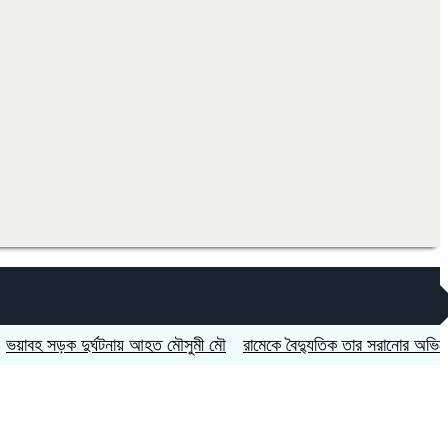
 সড়ক দুর্ঘটনায় আহত মৌসুমী মৌ
রামেকে বৈদ্যুতিক তার সরানোর অভিযোগ, ম