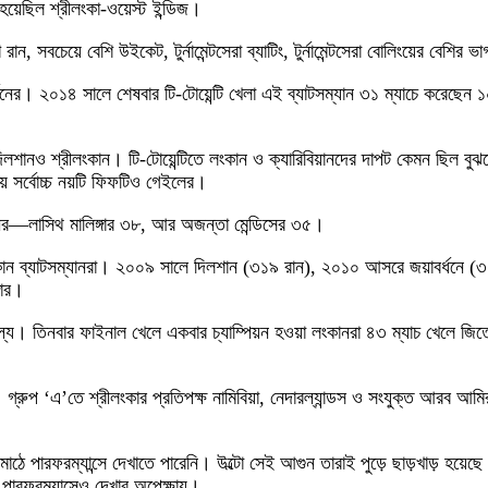
য়েছিল শ্রীলংকা-ওয়েস্ট ইন্ডিজ।
ন, সবচেয়ে বেশি উইকেট, টুর্নামেন্টসেরা ব্যাটিং, টুর্নামেন্টসেরা বোলিংয়ের বেশি
াবর্ধনের। ২০১৪ সালে শেষবার টি-টোয়েন্টি খেলা এই ব্যাটসম্যান ৩১ ম্যাচে করেছে
দিলশানও শ্রীলংকান। টি-টোয়েন্টিতে লংকান ও ক্যারিবিয়ানদের দাপট কেমন ছিল বুঝত
ীয় সর্বোচ্চ নয়টি ফিফটিও গেইলের।
কানের—লাসিথ মালিঙ্গার ৩৮, আর অজন্তা মেন্ডিসের ৩৫।
 লংকান ব্যাটসম্যানরা। ২০০৯ সালে দিলশান (৩১৯ রান), ২০১০ আসরে জয়াবর্ধ
গার।
ল্য। তিনবার ফাইনাল খেলে একবার চ্যাম্পিয়ন হওয়া লংকানরা ৪৩ ম্যাচ খেলে জ
প ‘এ’তে শ্রীলংকার প্রতিপক্ষ নামিবিয়া, নেদারল্যান্ডস ও সংযুক্ত আরব আমিরাত। 
মাঠে পারফরম্যান্সে দেখাতে পারেনি। উল্টো সেই আগুন তারাই পুড়ে ছাড়খাড় হয়ে
পারফরম্যান্সেও দেখার অপেক্ষায়।