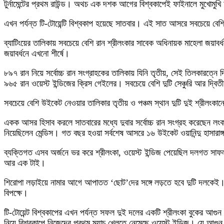
টুর্নামেন্টের প্রথম রাউন্ড। অথচ এক দশক আগের বিশ্বকাপেই ফাইনালে মুখোমুখি হ
এখন পর্যন্ত টি-টোয়েন্টি বিশ্বকাপ হয়েছে সাতবার। এই সাত আসরে সবচেয়ে বেশি রা
ব্যাটিংয়ের তালিকায় সবচেয়ে বেশি রান শ্রীলংকার সাবেক অধিনায়ক মাহেলা জয়
জয়াবর্ধনে এখনো শীর্ষে।
৮৯৭ রান নিয়ে সর্বোচ্চ রান সংগ্রাহকের তালিকায় যিনি তৃতীয়, সেই তিলকারত্নে 
৯৬৫ রান ওয়েস্ট ইন্ডিজের ক্রিস গেইলের। সবচেয়ে বেশি দুটি সেঞ্চুরি আর দ্বিত
সবচেয়ে বেশি উইকেট নেওয়ার তালিকার তৃতীয় ও পঞ্চম স্থান দুটি দুই শ্রীলং
একক আসর হিসাব করলে সাতবারের মধ্যে দুবার সর্বোচ্চ রান সংগ্রহ করেছেন
নিয়েছিলেন মেন্ডিস। গত বছর হওয়া সর্বশেষ আসরে ১৬ উইকেট ওয়ানিন্দু হাসারাঙ্
ব্যক্তিগত এসব অর্জনে ভর করে শ্রীলংকা, ওয়েস্ট ইন্ডিজ পেয়েছিল দলগত সাফ
আর এক টাই।
শিরোপা লড়াইয়ে নামার আগে আপাতত ‘ছোট’দের সঙ্গে লড়তে হবে দুটি দলকেই। গ্রু
বিপক্ষে।
টি-টোয়েন্ট বিশ্বকাপের এখন পর্যন্ত সফল দুই দলের একটি শ্রীলংকা বুকের আগুন 
নিয়ে বিশ্বকাপে নিজেদের প্রথম ম্যাচ খেলতে নেমেছে ওয়েস্ট ইন্ডিজ। যে আগুন 