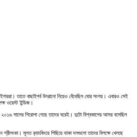
িল টাইগাররা। তাতে বাছাইপর্ব উৎরানো নিয়েও বেঁধেছিল ঘোর সংশয়। এবারও সেই
্ষ ওয়েস্ট ইন্ডিজ।
২ ও ২০১৬ সালের শিরোপা গেছে তাদের ঘরেই। দুটো বিশ্বকাপের আসর বসেছিল
 শ্রীলংকা। মূলত র‌্যাংকিংয়ে পিছিয়ে থাকা দলগুলো তাদের বিপক্ষে খেলছে