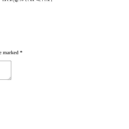
re marked
*