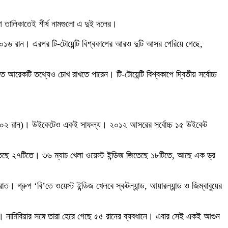
র ভাগ তালিকাতেই শীর্ষ নামগুলো এ দুই দলের।
ন ১০১৬ রান। এরপর টি-টোয়েন্টি বিশ্বকাপের আরও দুটি আসর পেরিয়ে গেছে,
ে আরেকটি তথ্যেও চোখ রাখতে পারেন। টি-টোয়েন্টি বিশ্বকাপে দ্বিতীয় সর্বোচ্চ
নে (৩০২ রান)। উইকেটেও একই সাফল্য। ২০১২ আসরের সর্বোচ্চ ১৫ উইকেট
িতেছে ২৭টিতে। ৩৬ ম্যাচ খেলা ওয়েস্ট ইন্ডিজ জিতেছে ১৮টিতে, আছে এক ড্র
গ্রুপ ‘বি’তে ওয়েস্ট ইন্ডিজ খেলবে স্কটল্যান্ড, আয়ারল্যান্ড ও জিম্বাবুয়ের
ছে। নামিবিয়ার সঙ্গে তারা হেরে গেছে ৫৫ রানের ব্যবধানে। এবার সেই একই আগুন