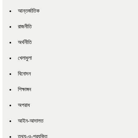
আন্তর্জাতিক
রাজনীতি
অর্থনীতি
খেলাধুলা
বিনোদন
শিক্ষাঙ্গন
অপরাধ
আইন-আদালত
তথ্য-ও-প্রযুক্তি