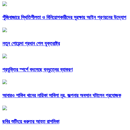
পুঁজিবাজারে স্থিতিশীলতা ও বিনিয়োগকারীদের সুরক্ষায় আইন প্রণয়নের উদ্যোগ
নতুন গোয়েন্দা প্রধান পেল যুক্তরাষ্ট্র
প্রযুক্তির স্পর্শে বদলেছে বন্ধুত্বের ব্যাকরণ
আবারও শাকিব খানের নায়িকা সাবিলা নূর, জল্পনার অবসান ঘটালেন প্রযোজক
ছবির শুটিংয়ে গুরুতর আহত রাশমিকা