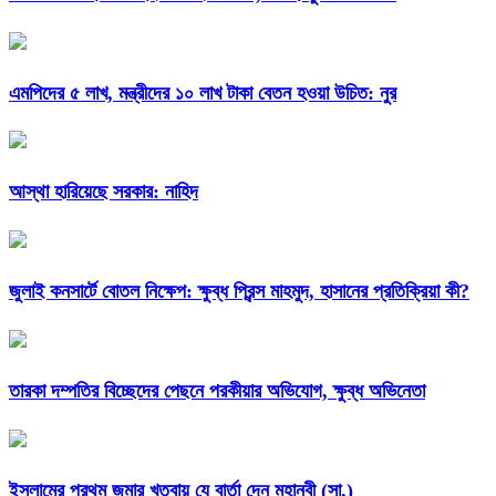
এমপিদের ৫ লাখ, মন্ত্রীদের ১০ লাখ টাকা বেতন হওয়া উচিত: নুর
আস্থা হারিয়েছে সরকার: নাহিদ
জুলাই কনসার্টে বোতল নিক্ষেপ: ক্ষুব্ধ প্রিন্স মাহমুদ, হাসানের প্রতিক্রিয়া কী?
তারকা দম্পতির বিচ্ছেদের পেছনে পরকীয়ার অভিযোগ, ক্ষুব্ধ অভিনেতা
ইসলামের প্রথম জুমার খুতবায় যে বার্তা দেন মহানবী (সা.)