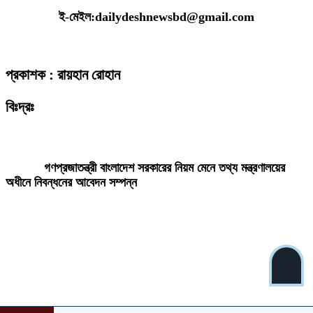
ই-মেইল:dailydeshnewsbd@gmail.com
প্রকাশক : রায়হান রোহান
বিঃদ্রঃ
ডেইলি দেশ নিউজ ডটকম’র প্রকাশিত/প্রচারিত কোনো সংবাদ, তথ্য, ছবি, আলোকচিত্র,
রেখাচিত্র, ভিডিওচিত্র, অডিও কনটেন্ট কপিরাইট আইনে পূর্বানুমতি ছাড়া ব্যবহার করা যাবে
না।
গণপ্রজাতন্ত্রী বাংলাদেশ সরকারের নিয়ম মেনে তথ্য মন্ত্রণালয়ের
অধীনে নিবন্ধনের আবেদন সম্পন্ন