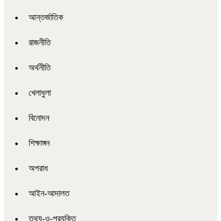
আন্তর্জাতিক
রাজনীতি
অর্থনীতি
খেলাধুলা
বিনোদন
শিক্ষাঙ্গন
অপরাধ
আইন-আদালত
তথ্য-ও-প্রযুক্তি