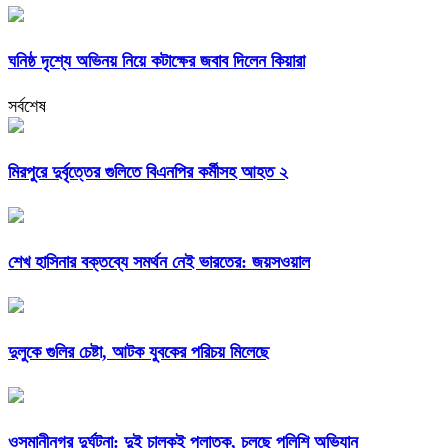
ঘনিষ্ঠ দৃশ্যে অভিনয় নিয়ে কটাক্ষের জবাব দিলেন কিয়ারা
সর্বশেষ
মিরপুরে দুর্বৃত্তের গুলিতে বিএনপির কর্মীসহ আহত ২
শেখ হাসিনার বক্তব্যে সমর্থন নেই ভারতের: জয়সওয়াল
দুলুকে গুলির চেষ্টা, আটক যুবকের পরিচয় মিলেছে
ওসমানীনগর দুর্ঘটনা: দুই চালকই পলাতক, চলছে পুলিশি অভিযান