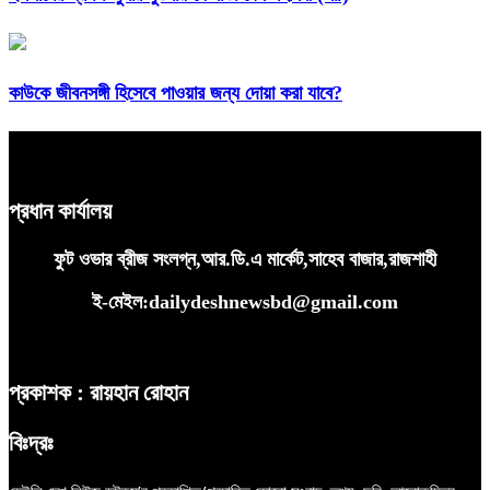
কাউকে জীবনসঙ্গী হিসেবে পাওয়ার জন্য দোয়া করা যাবে?
প্রধান কার্যালয়
ফুট ওভার ব্রীজ সংলগ্ন,আর.ডি.এ মার্কেট,সাহেব বাজার,রাজশাহী
ই-মেইল:dailydeshnewsbd@gmail.com
প্রকাশক : রায়হান রোহান
বিঃদ্রঃ