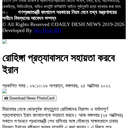
ডেইলি দেশ নিউজ ডটকম’র প্রকাশিত/প্রচারিত কোনো সংবাদ, তথ্য, ছবি, আলোকচিত্র,
রেখাচিত্র, ভিডিওচিত্র, অডিও কনটেন্ট কপিরাইট আইনে পূর্বানুমতি ছাড়া ব্যবহার করা যাবে
না।
গণপ্রজাতন্ত্রী বাংলাদেশ সরকারের নিয়ম মেনে তথ্য মন্ত্রণালয়ের
অধীনে নিবন্ধনের আবেদন সম্পন্ন
© All Rights Reserved ©DAILY DESH NEWS 2019-2026
Developed By
Sky Host BD
রোহিঙ্গা প্রত্যাবাসনে সহায়তা করবে
ইরান
প্রকাশিত সময় : ০৯:১০:২৯ অপরাহ্ন, মঙ্গলবার, ২৫ অক্টোবর ২০২২
📸 Download News PhotoCard
মিয়ানমার থেকে জোরপূর্বক বাস্তুচ্যুত রোহিঙ্গাদের নিরাপদ ও মর্যাদাপূর্ণ
প্রত্যাবাসনে ইরান বাংলাদেশকে সহায়তা করবে। আজ মঙ্গলবার (২৫ অক্টোবর)
সকালে গণভবনে প্রধানমন্ত্রী শেখ হাসিনার সঙ্গে সৌজন্য সাক্ষাৎকালে ঢাকায়
নিযুক্ত ইরানের রাষ্ট্রদূত মনসুর চাভোশি এ কথা জানান। এ বিষয়ে পরে