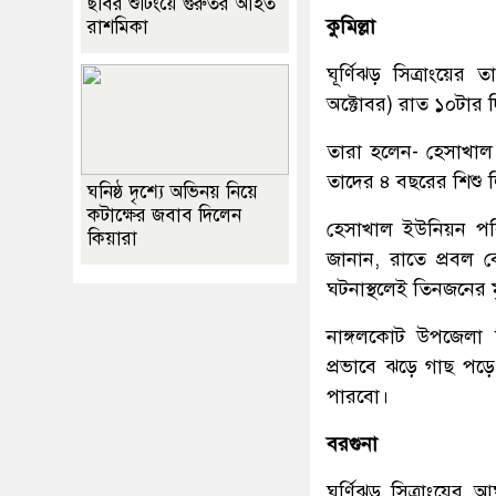
ছবির শুটিংয়ে গুরুতর আহত
কুমিল্লা
রাশমিকা
ঘূর্ণিঝড় সিত্রাংয়
অক্টোবর) রাত ১০টার দ
তারা হলেন- হেসাখাল খ
তাদের ৪ বছরের শিশু 
ঘনিষ্ঠ দৃশ্যে অভিনয় নিয়ে
কটাক্ষের জবাব দিলেন
হেসাখাল ইউনিয়ন পরি
কিয়ারা
জানান, রাতে প্রবল
ঘটনাস্থলেই তিনজনের মৃ
নাঙ্গলকোট উপজেলা নির
প্রভাবে ঝড়ে গাছ পড
পারবো।
বরগুনা
ঘূর্ণিঝড় সিত্রাংয়