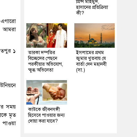
প্রিন্স মাহমুদ,
হাসানের প্রতিক্রিয়া
কী?
্ত এগারো
বর আমরা
য়তপুর ১
তারকা দম্পতির
ইসলামের প্রথম
বিচ্ছেদের পেছনে
জুমার খুতবায় যে
পরকীয়ার অভিযোগ,
বার্তা দেন মহানবী
ক্ষুব্ধ অভিনেতা
(সা.)
উনিয়নে
়ার সময়
কাউকে জীবনসঙ্গী
াকে মৃত
হিসেবে পাওয়ার জন্য
দোয়া করা যাবে?
পাওয়া