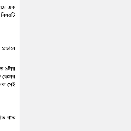
নামে এক
 বিষয়টি
 প্রভাবে
াত ৯টার
ক ছেলের
্সক সেই
বাগত রাত