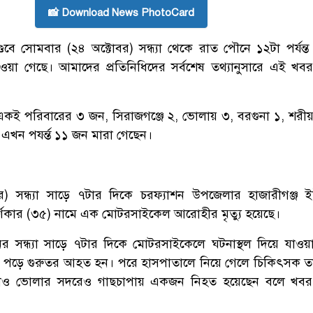
📸 Download News PhotoCard
 তাণ্ডবে সোমবার (২৪ অক্টোবর) সন্ধ্যা থেকে রাত পৌনে ১২টা পর্যন
াওয়া গেছে। আমাদের প্রতিনিধিদের সর্বশেষ তথ্যানুসারে এই খ
ায় একই পরিবারের ৩ জন, সিরাজগঞ্জে ২, ভোলায় ৩, বরগুনা ১, শরী
 এখন পযর্ন্ত ১১ জন মারা গেছেন।
) সন্ধ্যা সাড়ে ৭টার দিকে চরফ্যাশন উপজেলার হাজারীগঞ্জ ই
বর্ণকার (৩৫) নামে এক মোটরসাইকেল আরোহীর মৃত্যু হয়েছে।
 মনির সন্ধ্যা সাড়ে ৭টার দিকে মোটরসাইকেলে ঘটনাস্থল দিয়ে যাওয
পা পড়ে গুরুতর আহত হন। পরে হাসপাতালে নিয়ে গেলে চিকিৎসক ত
াও ভোলার সদরেও গাছচাপায় একজন নিহত হয়েছেন বলে খবর 