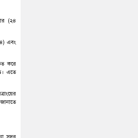
বার (২৪
(২৪) এবং
চিত করে
়ে। এতে
রাংয়ের
 জানাতে
ুনা সদর