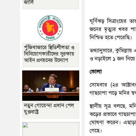
জার্সি
ঘূর্ণিঝড় সিত্রাংয়ের
জনের মৃত্যুর খবর প
নিশ্চিত হতে পেরেছি।
পুঁজিবাজারে স্থিতিশীলতা ও
তথ্যানুসারে, কুমিল্ল
বিনিয়োগকারীদের সুরক্ষায়
ও নড়াইলে ১ জন নিয়ে
আইন প্রণয়নের উদ্যোগ
ভোলা
সোমবার (২৪ অক্টোবর
গাছচাপা পড়ে মনির স্
নতুন গোয়েন্দা প্রধান পেল
স্থানীয় সূত্র বলছে,
যুক্তরাষ্ট্র
ঝড়ের প্রভাবে গাছচা
ঘোষণা করেন। এছাড়
গেছে।