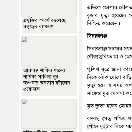
এদিকে ভোলার দৌলতখা
বৃদ্ধার মৃত্যু হয়েছে
প্রযুক্তির স্পর্শে বদলেছে
নিশ্চিত করেছেন।
বন্ধুত্বের ব্যাকরণ
সিরাজগঞ্জ
সিরাজগঞ্জ সদরের সয়দ
নৌকাডুবিতে মা ও ছেলের
পুলিশ সূত্রে জানা গ
আবারও শাকিব খানের
নায়িকা সাবিলা নূর,
দিকে নৌকাযোগে বাড়
জল্পনার অবসান ঘটালেন
মৃত্যু হয়। এ সময় 
প্রযোজক
মাকেও মৃত ঘোষণা ক
মৃত দুজন হলেন মোহনপুর
বঙ্গবন্ধু সেতু পশ্চি
পৌনে দুইটার দিকে ঘট