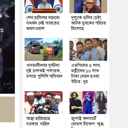
শেখ হাসিনার বক্তব্যে
দুলুকে গুলির চেষ্টা,
সমর্থন নেই ভারতের:
আটক যুবকের পরিচয়
জয়সওয়াল
মিলেছে
ওসমানীনগর দুর্ঘটনা:
এমপিদের ৫ লাখ,
দুই চালকই পলাতক,
মন্ত্রীদের ১০ লাখ
চলছে পুলিশি অভিযান
টাকা বেতন হওয়া
উচিত: নুর
আস্থা হারিয়েছে
জুলাই কনসার্টে
সরকার: নাহিদ
বোতল নিক্ষেপ: ক্ষুব্ধ