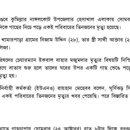
ের তাণ্ডবে কুমিল্লার নাঙ্গলকোট উপজেলার হেসাখাল এলাকায় সোম
িকে গাছের নিচে পড়ে একই পরিবারের তিনজনের মৃত্যু হয়েছে।
ামারপাড়া গ্রামের নিজাম উদ্দিন (২৮), তার স্ত্রী সাথী আক্তার 
লিজা।
ষদের চেয়ারম্যান ইকবাল বাহার মজুমদার মৃত্যুর বিষয়টি নিশ্
 বেগে বাতাস শুরু হলে তাদের ঘরের উপর একটি গাছ ভেঙে পড
ত্যু হয়।
্বাহী কর্মকর্তা (ইউএনও) রায়হান মেহেবব বলেন, ঘূর্ণিঝড় সিত্
়ে একই পরিবারের তিনজনের মৃত্যুর খবর পেয়েছি। পরে বিস্তারিত
ের আঘাতে গাছচাপায় সোমবার (২৪ অক্টোবর) রাত ৮টার দিকে বরগ