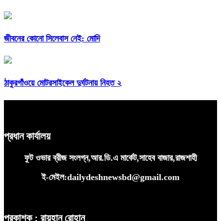
জীবনের কোনো সিলেবাস নেই: মোদি
ঠাকুরগাঁওয়ে মোটরসাইকেল দুর্ঘটনায় নিহত ২
প্রধান কার্যালয়
ফুট ওভার ব্রীজ সংলগ্ন,আর.ডি.এ মার্কেট,সাহেব বাজার,রাজশাহী
ই-মেইল:dailydeshnewsbd@gmail.com
প্রকাশক : রায়হান রোহান