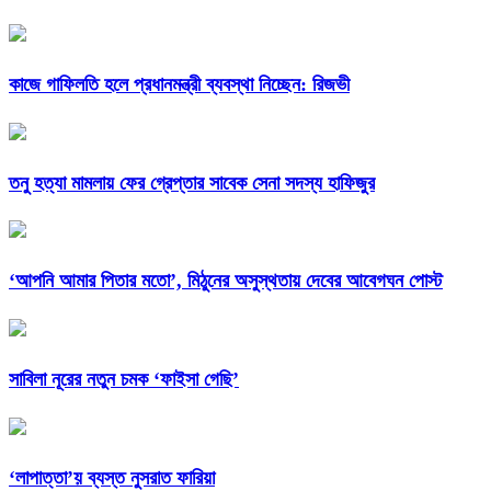
কাজে গাফিলতি হলে প্রধানমন্ত্রী ব্যবস্থা নিচ্ছেন: রিজভী
তনু হত্যা মামলায় ফের গ্রেপ্তার সাবেক সেনা সদস্য হাফিজুর
‘আপনি আমার পিতার মতো’, মিঠুনের অসুস্থতায় দেবের আবেগঘন পোস্ট
সাবিলা নূরের নতুন চমক ‘ফাইসা গেছি’
‘লাপাত্তা’য় ব্যস্ত নুসরাত ফারিয়া