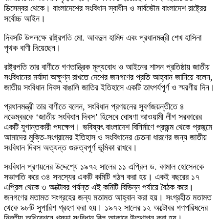
ডিসেম্বর থেকে। বাংলাদেশের সংবিধান স্বাধীন ও সার্বভৌম বাংলাদেশ রাষ্ট্রের
সর্বোচ্চ আইন।
দিবসটি উপলক্ষে রাষ্ট্রপতি মো. আবদুল হামিদ এবং প্রধানমন্ত্রী শেখ হাসিনা
পৃথক বাণী দিয়েছেন।
রাষ্ট্রপতি তার বাণীতে গণতান্ত্রিক মূল্যবোধ ও আইনের শাসন প্রতিষ্ঠায় জাতীয়
সংবিধানের মর্যাদা অক্ষুণ্ন রাখতে দেশের জনগণের প্রতি আহ্বান জানিয়ে বলেন,
জাতীয় সংবিধান দিবস বাঙালি জাতির ইতিহাসে একটি তাৎপর্যপূর্ণ ও স্মরণীয় দিন।
প্রধানমন্ত্রী তার বাণীতে বলেন, সংবিধান প্রণয়নের সুবর্ণজয়ন্তীতে ৪
নভেম্বরকে ‘জাতীয় সংবিধান দিবস’ হিসেবে ঘোষণা আওয়ামী লীগ সরকারের
একটি যুগান্তকারী পদক্ষেপ। ভবিষ্যৎ বাংলাদেশ বিনির্মাণে প্রজন্ম থেকে প্রজন্মে
আমাদের মুক্তি-সংগ্রামের ইতিহাস ও সংবিধানের চেতনা ধারণের জন্য জাতীয়
সংবিধান দিবস অত্যন্ত গুরুত্বপূর্ণ ভূমিকা রাখবে।
সংবিধান প্রণয়নের উদ্দেশ্যে ১৯৭২ সালের ১১ এপ্রিল ড. কামাল হোসেনকে
সভাপতি করে ৩৪ সদস্যের একটি কমিটি গঠন করা হয়। একই বছরের ১৭
এপ্রিল থেকে ৩ অক্টোবর পর্যন্ত এই কমিটি বিভিন্ন পর্যায়ে বৈঠক করে।
জনগণের মতামত সংগ্রহের জন্য মতামত আহ্বান করা হয়। সংগ্রহীত মতামত
থেকে ৯৮টি সুপারিশ গ্রহণ করা হয়। ১৯৭২ সালের ১২ অক্টোবর গণপরিষদের
দ্বিতীয় অধিবেশনে খসড়া সংবিধান বিল আকারে উত্থাপন করা হয়।