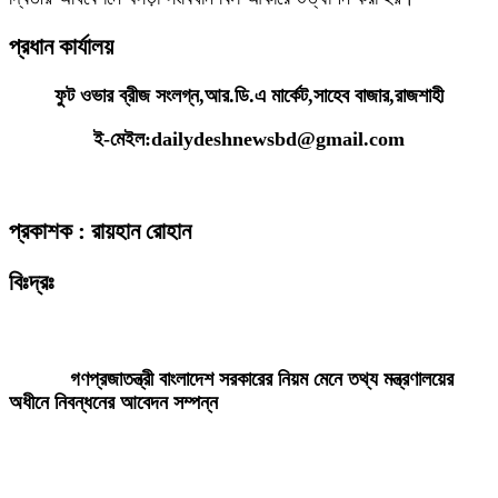
প্রধান কার্যালয়
ফুট ওভার ব্রীজ সংলগ্ন,আর.ডি.এ মার্কেট,সাহেব বাজার,রাজশাহী
ই-মেইল:dailydeshnewsbd@gmail.com
প্রকাশক : রায়হান রোহান
বিঃদ্রঃ
ডেইলি দেশ নিউজ ডটকম’র প্রকাশিত/প্রচারিত কোনো সংবাদ, তথ্য, ছবি, আলোকচিত্র,
রেখাচিত্র, ভিডিওচিত্র, অডিও কনটেন্ট কপিরাইট আইনে পূর্বানুমতি ছাড়া ব্যবহার করা যাবে
না।
গণপ্রজাতন্ত্রী বাংলাদেশ সরকারের নিয়ম মেনে তথ্য মন্ত্রণালয়ের
অধীনে নিবন্ধনের আবেদন সম্পন্ন