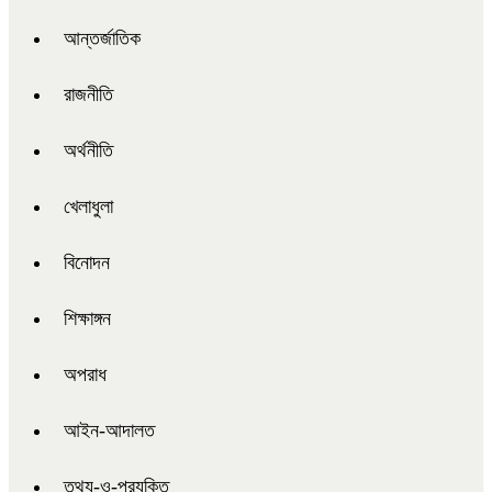
আন্তর্জাতিক
রাজনীতি
অর্থনীতি
খেলাধুলা
বিনোদন
শিক্ষাঙ্গন
অপরাধ
আইন-আদালত
তথ্য-ও-প্রযুক্তি