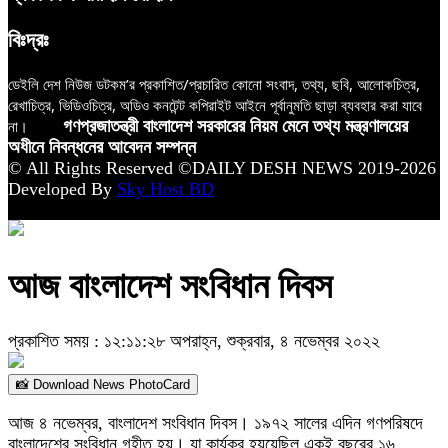
বিঃদ্রঃ
ডেইলি দেশ নিউজ ডটকম’র প্রকাশিত/প্রচারিত কোনো সংবাদ, তথ্য, ছবি, আলোকচিত্র,
রেখাচিত্র, ভিডিওচিত্র, অডিও কনটেন্ট কপিরাইট আইনে পূর্বানুমতি ছাড়া ব্যবহার করা যাবে
না।
গণপ্রজাতন্ত্রী বাংলাদেশ সরকারের নিয়ম মেনে তথ্য মন্ত্রণালয়ের
অধীনে নিবন্ধনের আবেদন সম্পন্ন
© All Rights Reserved ©DAILY DESH NEWS 2019-2026
Developed By
Sky Host BD
আজ বাংলাদেশ সংবিধান দিবস
প্রকাশিত সময় : ১২:১১:২৮ অপরাহ্ন, শুক্রবার, ৪ নভেম্বর ২০২২
📸 Download News PhotoCard
আজ ৪ নভেম্বর, বাংলাদেশ সংবিধান দিবস। ১৯৭২ সালের এদিন গণপরিষদে
বাংলাদেশের সংবিধান গৃহীত হয়। যা কার্যকর হয়য়েছিল একই বছরের ১৬