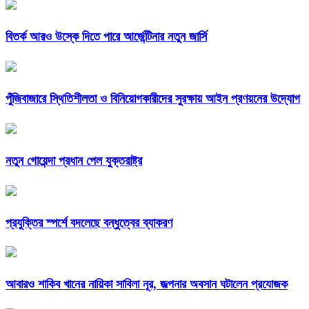
বিতর্ক আরও উস্কে দিতে পারে আর্জেন্টিনার নতুন জার্সি
পুঁজিবাজারে স্থিতিশীলতা ও বিনিয়োগকারীদের সুরক্ষায় আইন প্রণয়নের উদ্যোগ
নতুন গোয়েন্দা প্রধান পেল যুক্তরাষ্ট্র
প্রযুক্তির স্পর্শে বদলেছে বন্ধুত্বের ব্যাকরণ
আবারও শাকিব খানের নায়িকা সাবিলা নূর, জল্পনার অবসান ঘটালেন প্রযোজক