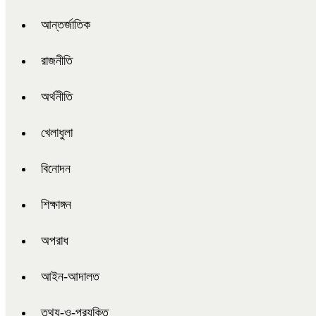
আন্তর্জাতিক
রাজনীতি
অর্থনীতি
খেলাধুলা
বিনোদন
শিক্ষাঙ্গন
অপরাধ
আইন-আদালত
তথ্য-ও-প্রযুক্তি