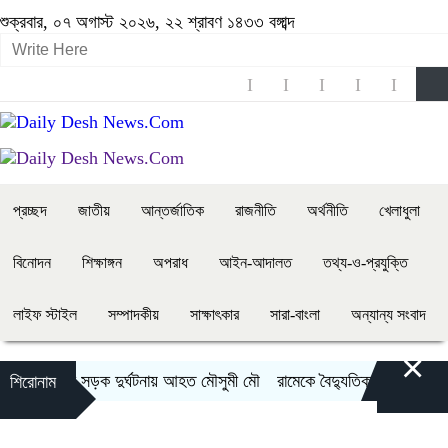
শুক্রবার, ০৭ অগাস্ট ২০২৬, ২২ শ্রাবণ ১৪৩৩ বঙ্গাব্দ
প্রচ্ছদ
জাতীয়
আন্তর্জাতিক
রাজনীতি
অর্থনীতি
খেলাধুলা
বিনোদন
শিক্ষাঙ্গন
অপরাধ
আইন-আদালত
তথ্য-ও-প্রযুক্তি
লাইফ স্টাইল
সম্পাদকীয়
সাক্ষাৎকার
সারা-বাংলা
অন্যান্য সংবাদ
×
ভয়াবহ সড়ক দুর্ঘটনায় আহত মৌসুমী মৌ
রামেকে বৈদ্যুতিক তার সরানোর 
শিরোনাম