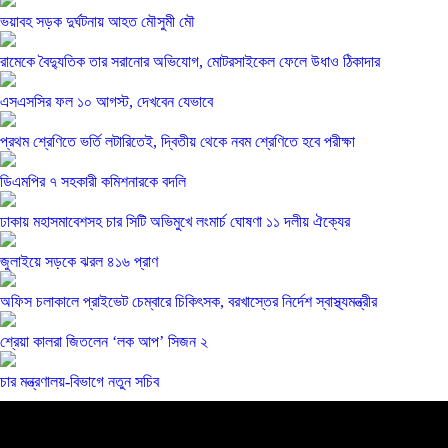
ভয়াবহ সড়ক দুর্ঘটনায় আহত মৌসুমী মৌ
রামেকে বৈদ্যুতিক তার সরানোর অভিযোগ, মোটরসাইকেল ফেলে উধাও ঠিকাদার
এসএসসির ফল ১০ আগস্ট, দেখবেন যেভাবে
প্রথম শ্রেণিতে ভর্তি লটারিতেই, দ্বিতীয় থেকে নবম শ্রেণিতে হবে পরীক্ষা
ডিএমপির ৭ সহকারী কমিশনারকে বদলি
ঢাকায় মহাসমাবেশসহ চার সিটি অভিমুখে লংমার্চ ঘোষণা ১১ দলীয় ঐক্যের
জুলাইয়ে সড়কে ঝরল ৪১৬ প্রাণ
অফিস চলাকালে প্রাইভেট চেম্বারে চিকিৎসক, বরখাস্তের নির্দেশ স্বাস্থ্যমন্ত্রীর
শ্রেয়া কালরা জিতলেন ‘লক আপ’ সিজন ২
চার মন্ত্রণালয়-বিভাগে নতুন সচিব