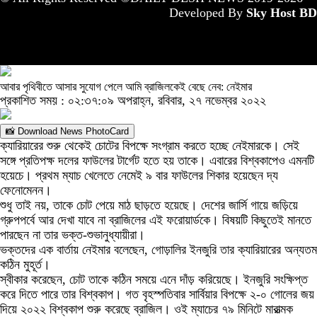
Developed By
Sky Host BD
আবার পৃথিবীতে আসার সুযোগ পেলে আমি ব্রাজিলকেই বেছে নেব: নেইমার
প্রকাশিত সময় : ০২:৩৭:০৯ অপরাহ্ন, রবিবার, ২৭ নভেম্বর ২০২২
📸 Download News PhotoCard
ক্যারিয়ারের শুরু থেকেই চোটের বিপক্ষে সংগ্রাম করতে হচ্ছে নেইমারকে। সেই
সঙ্গে প্রতিপক্ষ দলের ফাউলের টার্গেট হতে হয় তাকে। এবারের বিশ্বকাপেও এমনটি
হয়েচে। প্রথম ম্যাচ খেলেতে নেমেই ৯ বার ফাউলের শিকার হয়েছেন দ্য
ফেনোমেনন।
শুধু তাই নয়, তাকে চোট পেয়ে মাঠ ছাড়তে হয়েছে। দেশের জার্সি গায়ে জড়িয়ে
গ্রুপপর্বে আর দেখা যাবে না ব্রাজিলের এই ফরোয়ার্ডকে। বিষয়টি কিছুতেই মানতে
পারছেন না তার ভক্ত-শুভানুধ্যায়ীরা।
ভক্তদের এক বার্তায় নেইমার বলেছেন, গোড়ালির ইনজুরি তার ক্যারিয়ারের অন্যতম
কঠিন মুহূর্ত।
স্বীকার করেছেন, চোট তাকে কঠিন সময়ে এনে দাঁড় করিয়েছে। ইনজুরি সংক্ষিপ্ত
করে দিতে পারে তার বিশ্বকাপ। গত বৃহস্পতিবার সার্বিয়ার বিপক্ষে ২-০ গোলের জয়
দিয়ে ২০২২ বিশ্বকাপ শুরু করেছে ব্রাজিল। ওই ম্যাচের ৭৯ মিনিটে মারাত্মক