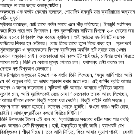
পারছেন না তার ভক্ত-শুভানুধ্যায়ীরা।
ভক্তদের এক বার্তায় নেইমার বলেছেন, গোড়ালির ইনজুরি তার ক্যারিয়ারের অন্যতম
কঠিন মুহূর্ত।
স্বীকার করেছেন, চোট তাকে কঠিন সময়ে এনে দাঁড় করিয়েছে। ইনজুরি সংক্ষিপ্ত
করে দিতে পারে তার বিশ্বকাপ। গত বৃহস্পতিবার সার্বিয়ার বিপক্ষে ২-০ গোলের জয়
দিয়ে ২০২২ বিশ্বকাপ শুরু করেছে ব্রাজিল। ওই ম্যাচের ৭৯ মিনিটে মারাত্মক
ফাউলের শিকার হন নেইমার। কোচ তিতে তাকে তুলে নিতে বাধ্য হন। গ্রুপপর্বে
সুইজারল্যান্ড ও ক্যামেরুনের বিপক্ষে ব্রাজিলের অবশিষ্ট দুটি ম্যাচে তার খেলার
কোনো সম্ভাবনা নেই। সেলেকাওরা যদি নকআউট পর্বে ওঠে, নেইমার তখন ফিরতে
পারেন মাঠে। তিনি যে কোনো মূল্যে খেলতে চান। যথাসাধ্য চেষ্টা করতে চান
দেশকে ষষ্ঠ বিশ্বকাপ জেতাতে।
ইনস্টাগ্রামে ভক্তদের উদ্দেশে এক বার্তায় তিনি লিখেছেন, ‘হলুদ জার্সি গায়ে আমি
যে গর্ব অনুভব করি, তা ভাষায় প্রকাশ করার মতো নয়। এই জার্সির প্রতি আমার
অশেষ ও অগাধ ভালোবাসা। সৃষ্টিকর্তা যদি আবারও আমাকে পৃথিবীতে আসার
সুযোগ দেন, আমি ব্রাজিলকেই বেছে নেব।’ সেলেকাও তারকা আরও লিখেছেন,
‘আমার জীবনে কোনো কিছুই সহজে ধরা দেয়নি। কিছুই পাইনি আমি সহজে।
স্বপ্ন তাড়া করতে হয়েছে। লক্ষ্যের পেছনে ছুটেছি। কখনো কারও ক্ষতি হোক,
চাইনি। সাহায্যপ্রার্থীদের কখনো ফিরিয়ে দিইনি।’
তিনি উপসংহার টানেন এই বলে যে, ‘ক্যারিয়ারের সবচেয়ে কঠিন সময় পার করছি
এবং আবারও সেটি বিশ্বকাপে। হ্যাঁ, ইনজুরিতে ভুগছি আমি। ব্যাপারটি বেশ
বিরক্তিকর। পীড়া দিচ্ছে। তবে আমি নিশ্চিত, ফিরে আসার সুযোগ পাবই। সেরাটা