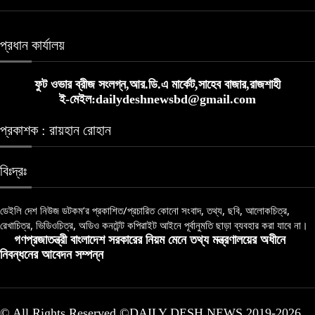
প্রধান কার্যালয়
ফুট ওভার ব্রীজ সংলগ্ন,আর.ডি.এ মার্কেট,সাহেব বাজার,রাজশাহী
ই-মেইল:dailydeshnewsbd@gmail.com
প্রকাশক : রায়হান রোহান
বিঃদ্রঃ
ডেইলি দেশ নিউজ ডটকম’র প্রকাশিত/প্রচারিত কোনো সংবাদ, তথ্য, ছবি, আলোকচিত্র,
রেখাচিত্র, ভিডিওচিত্র, অডিও কনটেন্ট কপিরাইট আইনে পূর্বানুমতি ছাড়া ব্যবহার করা যাবে না।
গণপ্রজাতন্ত্রী বাংলাদেশ সরকারের নিয়ম মেনে তথ্য মন্ত্রণালয়ের অধীনে
নিবন্ধনের আবেদন সম্পন্ন
© All Rights Reserved ©DAILY DESH NEWS 2019-2026