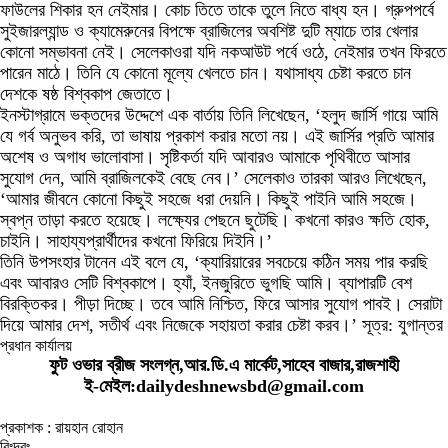
ফাউলের শিকার হন নেইমার। কোচ তিতে তাকে তুলে নিতে বাধ্য হন। গ্রুপপর্বে
সুইজারল্যান্ড ও ক্যামেরুনের বিপক্ষে ব্রাজিলের অবশিষ্ট দুটি ম্যাচে তার খেলার
কোনো সম্ভাবনা নেই। সেলেকাওরা যদি নকআউট পর্বে ওঠে, নেইমার তখন ফিরতে
পারেন মাঠে। তিনি যে কোনো মূল্যে খেলতে চান। যথাসাধ্য চেষ্টা করতে চান
দেশকে ষষ্ঠ বিশ্বকাপ জেতাতে।
ইনস্টাগ্রামে ভক্তদের উদ্দেশে এক বার্তায় তিনি লিখেছেন, ‘হলুদ জার্সি গায়ে আমি
যে গর্ব অনুভব করি, তা ভাষায় প্রকাশ করার মতো নয়। এই জার্সির প্রতি আমার
অশেষ ও অগাধ ভালোবাসা। সৃষ্টিকর্তা যদি আবারও আমাকে পৃথিবীতে আসার
সুযোগ দেন, আমি ব্রাজিলকেই বেছে নেব।’ সেলেকাও তারকা আরও লিখেছেন,
‘আমার জীবনে কোনো কিছুই সহজে ধরা দেয়নি। কিছুই পাইনি আমি সহজে।
স্বপ্ন তাড়া করতে হয়েছে। লক্ষ্যের পেছনে ছুটেছি। কখনো কারও ক্ষতি হোক,
চাইনি। সাহায্যপ্রার্থীদের কখনো ফিরিয়ে দিইনি।’
তিনি উপসংহার টানেন এই বলে যে, ‘ক্যারিয়ারের সবচেয়ে কঠিন সময় পার করছি
এবং আবারও সেটি বিশ্বকাপে। হ্যাঁ, ইনজুরিতে ভুগছি আমি। ব্যাপারটি বেশ
বিরক্তিকর। পীড়া দিচ্ছে। তবে আমি নিশ্চিত, ফিরে আসার সুযোগ পাবই। সেরাটা
দিয়ে আমার দেশ, সতীর্থ এবং নিজেকে সহায়তা করার চেষ্টা করব।’ সূত্র: যুগান্তর
প্রধান কার্যালয়
ফুট ওভার ব্রীজ সংলগ্ন,আর.ডি.এ মার্কেট,সাহেব বাজার,রাজশাহী
ই-মেইল:dailydeshnewsbd@gmail.com
প্রকাশক : রায়হান রোহান
বিঃদ্রঃ