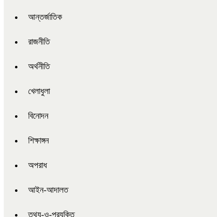
আন্তর্জাতিক
রাজনীতি
অর্থনীতি
খেলাধুলা
বিনোদন
শিক্ষাঙ্গন
অপরাধ
আইন-আদালত
তথ্য-ও-প্রযুক্তি