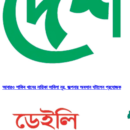
আবারও শাকিব খানের নায়িকা সাবিলা নূর, জল্পনার অবসান ঘটালেন প্রযোজক