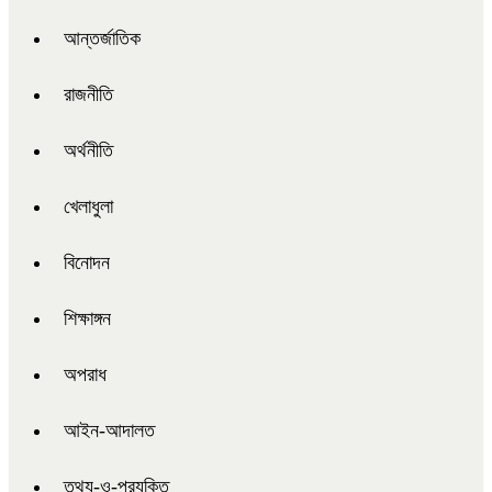
আন্তর্জাতিক
রাজনীতি
অর্থনীতি
খেলাধুলা
বিনোদন
শিক্ষাঙ্গন
অপরাধ
আইন-আদালত
তথ্য-ও-প্রযুক্তি