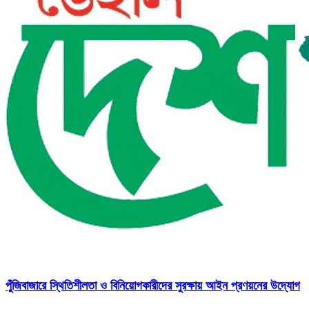
পুঁজিবাজারে স্থিতিশীলতা ও বিনিয়োগকারীদের সুরক্ষায় আইন প্রণয়নের উদ্যোগ