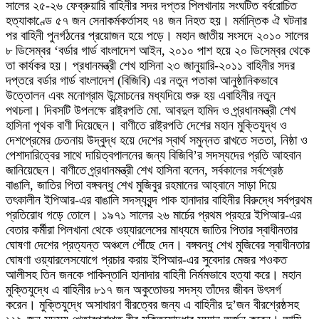
সালের ২৫-২৬ ফেব্রুয়ারি বাহিনীর সদর দপ্তর পিলখানায় সংঘটিত বর্বরোচিত
হত্যাকাণ্ডে ৫৭ জন সেনাকর্মকর্তাসহ ৭৪ জন নিহত হয়। মর্মান্তিক ঐ ঘটনার
পর বাহিনী পুনর্গঠনের প্রয়োজন হয়ে পড়ে। মহান জাতীয় সংসদে ২০১০ সালের
৮ ডিসেম্বর ‘বর্ডার গার্ড বাংলাদেশ আইন, ২০১০ পাশ হয়ে ২০ ডিসেম্বর থেকে
তা কার্যকর হয়। প্রধানমন্ত্রী শেখ হাসিনা ২৩ জানুয়ারি-২০১১ বাহিনীর সদর
দপ্তরে বর্ডার গার্ড বাংলাদেশ (বিজিবি) এর নতুন পতাকা আনুষ্ঠানিকভাবে
উত্তোলন এবং মনোগ্রাম উন্মোচনের মধ্যদিয়ে শুরু হয় এবাহিনীর নতুন
পথচলা। দিবসটি উপলক্ষে রাষ্ট্রপতি মো. আবদুল হামিদ ও প্র্রধানমন্ত্রী শেখ
হাসিনা পৃথক বাণী দিয়েছেন। বাণীতে রাষ্ট্রপতি দেশের মহান মুক্তিযুদ্ধ ও
দেশপ্রেমের চেতনায় উদ্বুদ্ধ হয়ে দেশের স্বার্থ সমুন্নত রাখতে সততা, নিষ্ঠা ও
পেশাদারিত্বের সাথে দায়িত্বপালনের জন্য বিজিবি’র সদস্যদের প্রতি আহবান
জানিয়েছেন। বাণীতে প্র্রধানমন্ত্রী শেখ হাসিনা বলেন, সর্বকালের সর্বশ্রেষ্ঠ
বাঙালি, জাতির পিতা বঙ্গবন্ধু শেখ মুজিবুর রহমানের আহ্বানে সাড়া দিয়ে
তৎকালীন ইপিআর-এর বাঙালি সদস্যবৃন্দ পাক হানাদার বাহিনীর বিরুদ্ধে সর্বপ্রথম
প্রতিরোধ গড়ে তোলে। ১৯৭১ সালের ২৬ মার্চের প্রথম প্রহরে ইপিআর-এর
বেতার কর্মীরা পিলখানা থেকে ওয়্যারলেসের মাধ্যমে জাতির পিতার স্বাধীনতার
ঘোষণা দেশের প্রত্যন্ত অঞ্চলে পৌঁছে দেন। বঙ্গবন্ধু শেখ মুজিবের স্বাধীনতার
ঘোষণা ওয়্যারলেসযোগে প্রচার করায় ইপিআর-এর সুবেদার মেজর শওকত
আলীসহ তিন জনকে পাকিন্তানি হানাদার বাহিনী নির্মমভাবে হত্যা করে। মহান
মুক্তিযুদ্ধে এ বাহিনীর ৮১৭ জন অকুতোভয় সদস্য তাঁদের জীবন উৎসর্গ
করেন। মুক্তিযুদ্ধে অসাধারণ বীরত্বের জন্য এ বাহিনীর দু’জন বীরশ্রেষ্ঠসহ