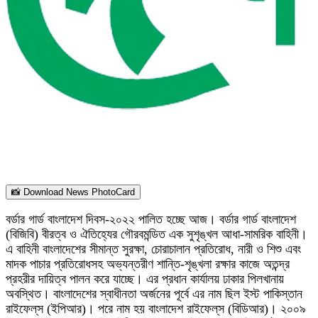
📸 Download News PhotoCard
বর্ডার গার্ড বাংলাদেশ দিবস-২০২২ পালিত হচ্ছে আজ। বর্ডার গার্ড বাংলাদেশ
(বিজিবি) বীরত্ব ও ঐতিহ্যের গৌরবমন্ডিত এক সুশৃঙ্খল আধা-সামরিক বাহিনী।
এ বাহিনী বাংলাদেশের সীমান্ত সুরক্ষা, চোরাচালান প্রতিরোধ, নারী ও শিশু এবং
মাদক পাচার প্রতিরোধসহ অভ্যন্তরীণ শান্তি-শৃঙ্খলা রক্ষার কাজে অতন্দ্র
প্রহরীর দায়িত্ব পালন করে যাচ্ছে। এর প্রধান কার্যালয় ঢাকার পিলখানায়
অবস্থিত। বাংলাদেশের স্বাধীনতা অর্জনের পূর্বে এর নাম ছিল ইস্ট পাকিস্তান
রাইফেল্‌স (ইপিআর)। পরে নাম হয় বাংলাদেশ রাইফেল্‌স (বিডিআর)। ২০০৯