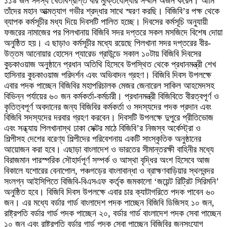
১১৯ জন সদস্য খেতাবপ্রাপ্ত বীর মুক্তিযোদ্ধার সম্মান অর্জন করেন। আমি
তাঁদের মহান আত্মত্যাগ গভীর শ্রদ্ধার সাথে স্মরণ করছি। বিজিবি’র পক্ষ থেকে
ব্যাপক কর্মসূচীর মধ্য দিয়ে দিবসটি পালিত হচ্ছে। দিবসের কর্মসূচি অনুযায়ী
ফজরের নামাজের পর পিলখানায় বিজিবি সদর দপ্তরে সকল মসজিদে বিশেষ দোয়া
অনুষ্ঠিত হয়। এ ছাড়াও কর্মসূচীর মধ্যে রয়েছে পিলখানা সদর দপ্তরের বীর-
উত্তম আনোয়ার হোসেন প্যারেড গ্রাউন্ডে সকাল ১০টায় বিজিবি দিবসের
কুচকাওয়াজ অনুষ্ঠানে প্রধান অতিথি হিসেবে উপস্থিত থেকে প্রধানমন্ত্রী শেখ
হাসিনার কুচকাওয়াজ পরিদর্শন এবং অভিবাদন গ্রহণ। বিজিবি দিবস উপলক্ষে
এবার পদক পাচ্ছেন বিজিবির মহাপরিচালক মেজর জেনারেল সাকিল আহমেদসহ
বিভিন্ন পর্যায়ের ৬০ জন কর্মকর্তা-কর্মচারী। প্রধানমন্ত্রী বিজিবিতে বীরত্বপূর্ণ ও
কৃতিত্বপূর্ণ অবদানের জন্য বিজিবির কর্মকর্তা ও সদস্যদের পদক প্রদান এবং
বিজিবি সদস্যদের দরবার গ্রহণ করবেন। দিবসটি উপলক্ষে দুপুরে প্রীতিভোজ
এবং সন্ধ্যায় পিলখানাস্থ ঢাকা সেক্টর মাঠে বিজিবি’র নিজস্ব অর্কেস্ট্রা ও
শিল্পীসহ দেশের বরেণ্য শিল্পীদের পরিবেশনায় একটি সাংস্কৃতিক অনুষ্ঠানের
আয়োজন করা হবে। এছাড়া বাংলাদেশ ও ভারতের সীমান্তরক্ষী বাহিনীর মধ্যে
বিরাজমান পারস্পরিক সৌহার্দপূর্ণ সম্পর্ক ও আস্থা বৃদ্ধির অংশ হিসেবে আজ
বিকালে যশোরের বেনাপোল, পঞ্চগড়ের বাংলাবান্ধা ও ব্রাহ্মণবাড়িয়ার স্থলবন্দর
সংলগ্ন আইসিপিতে বিজিবি-বিএসএফ কর্তৃক জমকালো ‘জয়েন্ট রিট্রিট সিরিমনি’
অনুষ্ঠিত হবে। বিজিবি দিবস উপলক্ষে এবার চার ক্যাটাগরিতে পদক পাবেন ৬০
জন। এর মধ্যে বর্ডার গার্ড বাংলাদেশ পদক পাচ্ছেন বিজিবি ডিজিসহ ১০ জন,
রাষ্ট্রপতি বর্ডার গার্ড পদক পাচ্ছেন ২০, বর্ডার গার্ড বাংলাদেশ পদক সেবা পাচ্ছেন
১০ জন এবং রাষ্ট্রপতি বর্ডার গার্ড পদক সেবা পাচ্ছেন বিজিবির জনসংযোগ