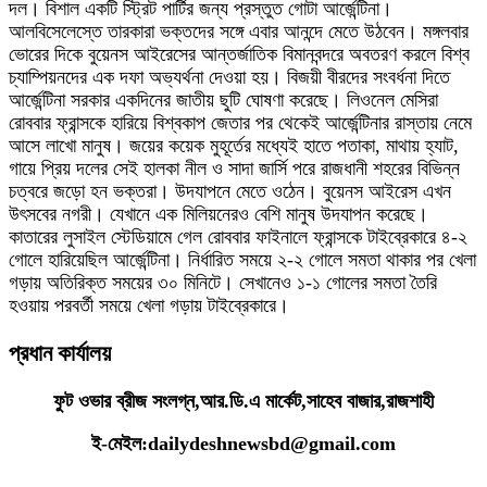
দল। বিশাল একটি স্ট্রিট পার্টির জন্য প্রস্তুত গোটা আর্জেন্টিনা।
আলবিসেলেস্তে তারকারা ভক্তদের সঙ্গে এবার আনন্দে মেতে উঠবেন। মঙ্গলবার
ভোরের দিকে বুয়েনস আইরেসের আন্তর্জাতিক বিমানবন্দরে অবতরণ করলে বিশ্ব
চ্যাম্পিয়নদের এক দফা অভ্যর্থনা দেওয়া হয়। বিজয়ী বীরদের সংবর্ধনা দিতে
আর্জেন্টিনা সরকার একদিনের জাতীয় ছুটি ঘোষণা করেছে। লিওনেল মেসিরা
রোববার ফ্রান্সকে হারিয়ে বিশ্বকাপ জেতার পর থেকেই আর্জেন্টিনার রাস্তায় নেমে
আসে লাখো মানুষ। জয়ের কয়েক মুহূর্তের মধ্যেই হাতে পতাকা, মাথায় হ্যাট,
গায়ে প্রিয় দলের সেই হালকা নীল ও সাদা জার্সি পরে রাজধানী শহরের বিভিন্ন
চত্বরে জড়ো হন ভক্তরা। উদযাপনে মেতে ওঠেন। বুয়েনস আইরেস এখন
উৎসবের নগরী। যেখানে এক মিলিয়নেরও বেশি মানুষ উদযাপন করেছে।
কাতারের লুসাইল স্টেডিয়ামে গেল রোববার ফাইনালে ফ্রান্সকে টাইব্রেকারে ৪-২
গোলে হারিয়েছিল আর্জেন্টিনা। নির্ধারিত সময়ে ২-২ গোলে সমতা থাকার পর খেলা
গড়ায় অতিরিক্ত সময়ের ৩০ মিনিটে। সেখানেও ১-১ গোলের সমতা তৈরি
হওয়ায় পরবর্তী সময়ে খেলা গড়ায় টাইব্রেকারে।
প্রধান কার্যালয়
ফুট ওভার ব্রীজ সংলগ্ন,আর.ডি.এ মার্কেট,সাহেব বাজার,রাজশাহী
ই-মেইল:dailydeshnewsbd@gmail.com