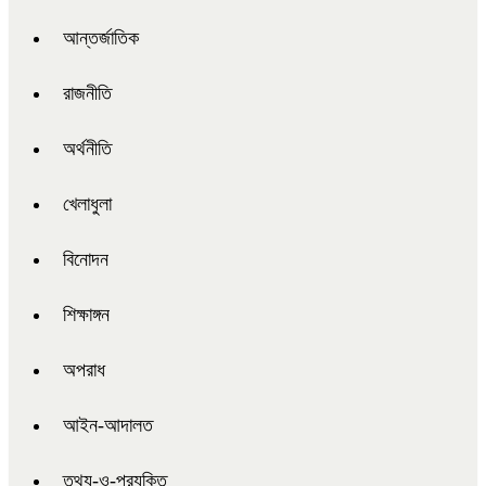
আন্তর্জাতিক
রাজনীতি
অর্থনীতি
খেলাধুলা
বিনোদন
শিক্ষাঙ্গন
অপরাধ
আইন-আদালত
তথ্য-ও-প্রযুক্তি