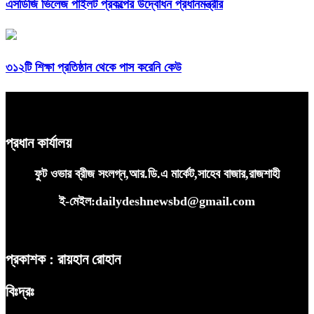
এসডিজি ভিলেজ পাইলট প্রকল্পের উদ্বোধন প্রধানমন্ত্রীর
৩১২টি শিক্ষা প্রতিষ্ঠান থেকে পাস করেনি কেউ
প্রধান কার্যালয়
ফুট ওভার ব্রীজ সংলগ্ন,আর.ডি.এ মার্কেট,সাহেব বাজার,রাজশাহী
ই-মেইল:dailydeshnewsbd@gmail.com
প্রকাশক : রায়হান রোহান
বিঃদ্রঃ