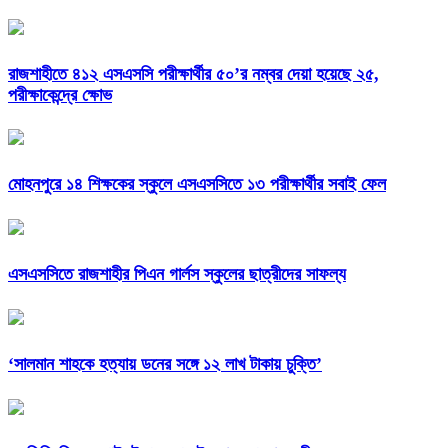
রাজশাহীতে ৪১২ এসএসসি পরীক্ষার্থীর ৫০’র নম্বর দেয়া হয়েছে ২৫,
পরীক্ষাকেন্দ্রে ক্ষোভ
মোহনপুরে ১৪ শিক্ষকের স্কুলে এসএসসিতে ১৩ পরীক্ষার্থীর সবাই ফেল
এসএসসিতে রাজশাহীর পিএন গার্লস স্কুলের ছাত্রীদের সাফল্য
‘সালমান শাহকে হত্যায় ডনের সঙ্গে ১২ লাখ টাকায় চুক্তি’