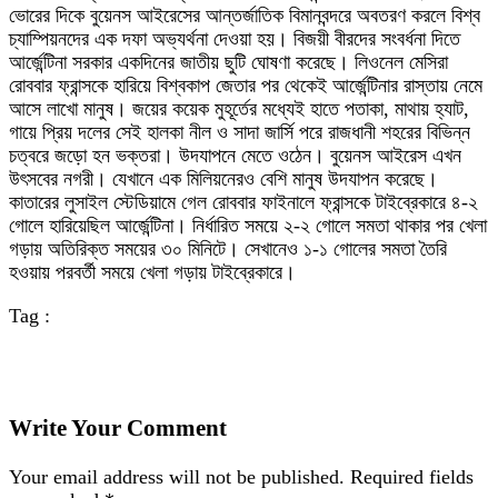
ভোরের দিকে বুয়েনস আইরেসের আন্তর্জাতিক বিমানবন্দরে অবতরণ করলে বিশ্ব
চ্যাম্পিয়নদের এক দফা অভ্যর্থনা দেওয়া হয়। বিজয়ী বীরদের সংবর্ধনা দিতে
আর্জেন্টিনা সরকার একদিনের জাতীয় ছুটি ঘোষণা করেছে। লিওনেল মেসিরা
রোববার ফ্রান্সকে হারিয়ে বিশ্বকাপ জেতার পর থেকেই আর্জেন্টিনার রাস্তায় নেমে
আসে লাখো মানুষ। জয়ের কয়েক মুহূর্তের মধ্যেই হাতে পতাকা, মাথায় হ্যাট,
গায়ে প্রিয় দলের সেই হালকা নীল ও সাদা জার্সি পরে রাজধানী শহরের বিভিন্ন
চত্বরে জড়ো হন ভক্তরা। উদযাপনে মেতে ওঠেন। বুয়েনস আইরেস এখন
উৎসবের নগরী। যেখানে এক মিলিয়নেরও বেশি মানুষ উদযাপন করেছে।
কাতারের লুসাইল স্টেডিয়ামে গেল রোববার ফাইনালে ফ্রান্সকে টাইব্রেকারে ৪-২
গোলে হারিয়েছিল আর্জেন্টিনা। নির্ধারিত সময়ে ২-২ গোলে সমতা থাকার পর খেলা
গড়ায় অতিরিক্ত সময়ের ৩০ মিনিটে। সেখানেও ১-১ গোলের সমতা তৈরি
হওয়ায় পরবর্তী সময়ে খেলা গড়ায় টাইব্রেকারে।
Tag :
Write Your Comment
Your email address will not be published.
Required fields