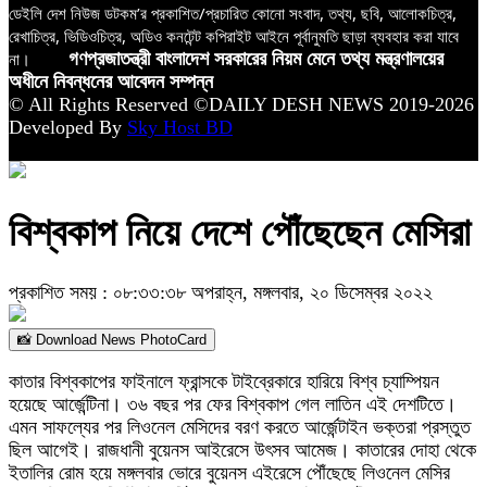
ডেইলি দেশ নিউজ ডটকম’র প্রকাশিত/প্রচারিত কোনো সংবাদ, তথ্য, ছবি, আলোকচিত্র,
রেখাচিত্র, ভিডিওচিত্র, অডিও কনটেন্ট কপিরাইট আইনে পূর্বানুমতি ছাড়া ব্যবহার করা যাবে
না।
গণপ্রজাতন্ত্রী বাংলাদেশ সরকারের নিয়ম মেনে তথ্য মন্ত্রণালয়ের
অধীনে নিবন্ধনের আবেদন সম্পন্ন
© All Rights Reserved ©DAILY DESH NEWS 2019-2026
Developed By
Sky Host BD
বিশ্বকাপ নিয়ে দেশে পৌঁছেছেন মেসিরা
প্রকাশিত সময় : ০৮:৩৩:৩৮ অপরাহ্ন, মঙ্গলবার, ২০ ডিসেম্বর ২০২২
📸 Download News PhotoCard
কাতার বিশ্বকাপের ফাইনালে ফ্রান্সকে টাইব্রেকারে হারিয়ে বিশ্ব চ্যাম্পিয়ন
হয়েছে আর্জেন্টিনা। ৩৬ বছর পর ফের বিশ্বকাপ গেল লাতিন এই দেশটিতে।
এমন সাফল্যের পর লিওনেল মেসিদের বরণ করতে আর্জেন্টাইন ভক্তরা প্রস্তুত
ছিল আগেই। রাজধানী বুয়েনস আইরেসে উৎসব আমেজ। কাতারের দোহা থেকে
ইতালির রোম হয়ে মঙ্গলবার ভোরে বুয়েনস এইরেসে পৌঁছেছে লিওনেল মেসির