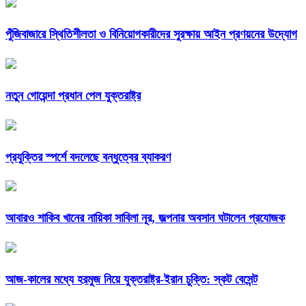
পুঁজিবাজারে স্থিতিশীলতা ও বিনিয়োগকারীদের সুরক্ষায় আইন প্রণয়নের উদ্যোগ
নতুন গোয়েন্দা প্রধান পেল যুক্তরাষ্ট্র
প্রযুক্তির স্পর্শে বদলেছে বন্ধুত্বের ব্যাকরণ
আবারও শাকিব খানের নায়িকা সাবিলা নূর, জল্পনার অবসান ঘটালেন প্রযোজক
আজ-কালের মধ্যে হরমুজ নিয়ে যুক্তরাষ্ট্র-ইরান চুক্তি: স্কট বেসেন্ট