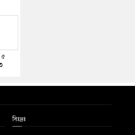
 ৫
৮৩
বিঃদ্রঃ