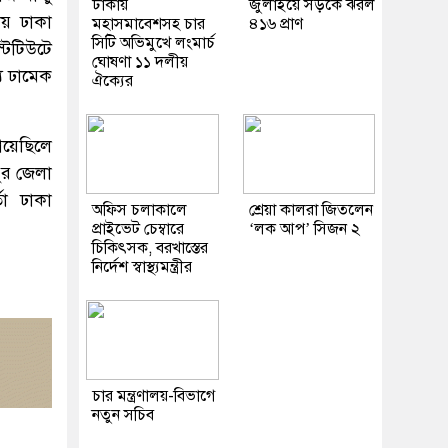
ঢাকায়
জুলাইয়ে সড়কে ঝরল
য় ঢাকা
মহাসমাবেশসহ চার
৪১৬ প্রাণ
সিটি অভিমুখে লংমার্চ
টিটিউটে
ঘোষণা ১১ দলীয়
্য ঢামেক
ঐক্যের
য়েছিলে
ুর জেলা
া ঢাকা
অফিস চলাকালে
শ্রেয়া কালরা জিতলেন
প্রাইভেট চেম্বারে
‘লক আপ’ সিজন ২
চিকিৎসক, বরখাস্তের
নির্দেশ স্বাস্থ্যমন্ত্রীর
চার মন্ত্রণালয়-বিভাগে
নতুন সচিব