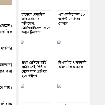
রামেকে বৈদ্যুতিক
এসএসসির ফল ১০
তার সরানোর
আগস্ট, দেখবেন
অভিযোগ,
যেভাবে
 গেছেন।
মোটরসাইকেল ফেলে
র আবাসিক
উধাও ঠিকাদার
সার্জারি
প্রথম শ্রেণিতে ভর্তি
ডিএমপির ৭ সহকারী
্রবার)
লটারিতেই, দ্বিতীয়
কমিশনারকে বদলি
্তর করা
থেকে নবম শ্রেণিতে
হবে পরীক্ষা
ে যায়।
 বাচ্চু