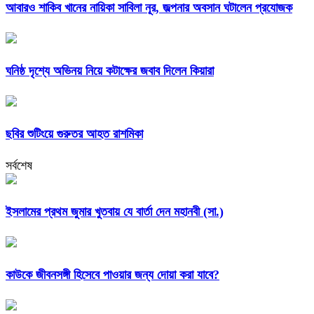
আবারও শাকিব খানের নায়িকা সাবিলা নূর, জল্পনার অবসান ঘটালেন প্রযোজক
ঘনিষ্ঠ দৃশ্যে অভিনয় নিয়ে কটাক্ষের জবাব দিলেন কিয়ারা
ছবির শুটিংয়ে গুরুতর আহত রাশমিকা
সর্বশেষ
ইসলামের প্রথম জুমার খুতবায় যে বার্তা দেন মহানবী (সা.)
কাউকে জীবনসঙ্গী হিসেবে পাওয়ার জন্য দোয়া করা যাবে?