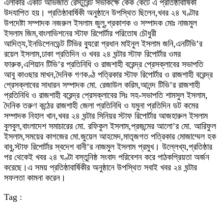
এলাকার একটি অভিজাত রেস্টুরেন্ট সভাকক্ষে কেক কেটে এ প্রতিষ্ঠাবার্ষিকী
উদযাপিত হয়। প্রতিষ্ঠাবার্ষিকী অনুষ্ঠানে উপস্থিত ছিলেন,খবর ২৪ ঘণ্টার
উপদেষ্টা সম্পাদক নজরুল ইসলাম জুলু,প্রকাশক ও সম্পাদক মোঃ নাজমুল
ইসলাম জিম,বাংলাভিশনের স্টাফ রিপোর্টার পরিতোষ চৌধুরী
আদিত্য,ইনডিপেনডেন্ট টিভির ব্যুরো প্রধান মাইনুল ইসলাম জনি,এনটিভি’র
রয়েল ইসলাম,ঢাকা প্রতিদিন ও খবর ২৪ ঘন্টার স্টাফ রিপোর্টার ওমর
ফারুক,এশিয়ান টিভি’র প্রতিনিধি ও রাজশাহী বরেন্দ্র প্রেসক্লাবের সভাপতি
আবু কাওছার মাখন,দৈনিক গণকণ্ঠ পত্রিকার স্টাফ রিপোর্টার ও রাজশাহী বরেন্দ্র
প্রেসক্লাবের সাধারন সম্পাদক মো. রেজাউল করিম,আনন্দ টিভি’র রাজশাহী
প্রতিনিধি ও রাজশাহী বরেন্দ্র প্রেসক্লাবের সিঃ সহ-সভাপতি শামসুল ইসলাম,
দৈনিক তরুণ কন্ঠের রাজশাহী জেলা প্রতিনিধি ও যমুনা প্রতিদিন ডট কমের
সম্পাদক নিহাল খান,খবর ২৪ ঘন্টার সিনিয়র স্টাফ রিপোর্টার আজহারুল ইসলাম
বুলবুল,বাংলাদেশ সমাচারের মো. রফিকুল ইসলাম,প্রজন্মের আলো’র মো. আরিফুল
ইসলাম,সময়ের কাগজের মো.জুয়েল আহমেদ,মাতৃজগত পত্রিকার মোজাম্মেল হক
বাবু,স্টাফ রিপোর্টার স্বদেশ বানী’র নাজমুল ইসলাম প্রমুখ। উল্লেখ্য,প্রতিষ্ঠার
পর থেকেই খবর ২৪ ঘণ্টা বস্তুনিষ্ঠ সংবাদ পরিবেশন করে পাঠকপ্রিয়তা অর্জন
করেছে।এ সময় প্রতিষ্ঠাবার্ষিকীর অনুষ্ঠানে উপস্থিত সবাই খবর ২৪ ঘন্টার
সফলতা কামনা করেন।
Tag :