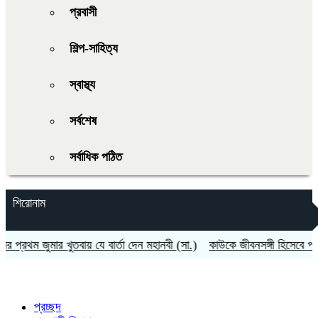
প্রবাসী
শিল্প-সাহিত্য
স্বাস্থ্য
সর্বশেষ
সর্বাধিক পঠিত
শিরোনাম
থম জুমার খুতবায় যে বার্তা দেন মহানবী (সা.)
কাউকে জীবনসঙ্গী হিসেবে পাওয়ার
প্রচ্ছদ