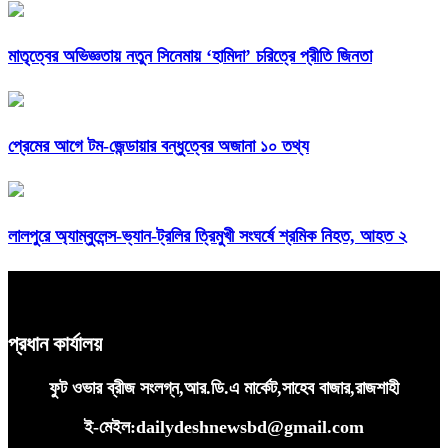
মাতৃত্বের অভিজ্ঞতায় নতুন সিনেমায় ‘হামিদা’ চরিত্রে প্রীতি জিনতা
প্রেমের আগে টম-জেন্ডায়ার বন্ধুত্বের অজানা ১০ তথ্য
লালপুরে অ্যাম্বুলেন্স-ভ্যান-ট্রলির ত্রিমুখী সংঘর্ষে শ্রমিক নিহত, আহত ২
প্রধান কার্যালয়
ফুট ওভার ব্রীজ সংলগ্ন,আর.ডি.এ মার্কেট,সাহেব বাজার,রাজশাহী
ই-মেইল:dailydeshnewsbd@gmail.com