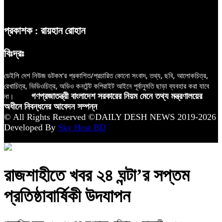
প্রকাশক : রায়হান রোহান
বিঃদ্রঃ
ডেইলি দেশ নিউজ ডটকম’র প্রকাশিত/প্রচারিত কোনো সংবাদ, তথ্য, ছবি, আলোকচিত্র,
রেখাচিত্র, ভিডিওচিত্র, অডিও কনটেন্ট কপিরাইট আইনে পূর্বানুমতি ছাড়া ব্যবহার করা যাবে
না।
গণপ্রজাতন্ত্রী বাংলাদেশ সরকারের নিয়ম মেনে তথ্য মন্ত্রণালয়ের
অধীনে নিবন্ধনের আবেদন সম্পন্ন
© All Rights Reserved ©DAILY DESH NEWS 2019-2026
Developed By
Sky Host BD
রাজশাহীতে খবর ২৪ ঘন্টা’র সপ্তম
প্রতিষ্ঠাবার্ষিকী উদযাপন