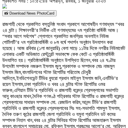
প্রকাশিত সময় : ১০:৫২:৪৪ অপরাহ্ন, রবিবার, ১ জানুয়ারী ২০২৩
📸 Download News PhotoCard
রাজশাহী থেকে প্রকাশিত বস্তুনিষ্ঠ সংবাদ প্রকাশে আপোষহীন গণমাধ্যম “খবর
২৪ ঘন্টা। শিক্ষানগরী’র নির্ভীক এই গণমাধ্যমের ৭ম প্রতিষ্ঠা বার্ষিকী আজ।
“সবার আগে সর্বশেষ” শ্লোগানে প্রকাশিত জনপ্রিয় অনলাইন নিউজ
পোর্টালটি’র ৭ম প্রতিষ্ঠাবার্ষিকী ও ৮ম বর্ষে পদার্পন অনুষ্ঠান উদযাপন করা
হয়েছে। আজ রবিবার (১লা জানুয়ারি) বেলা সাড়ে ১১টার দিকে নগরীর নিউমার্কেট
এলাকার একটি অভিজাত রেস্টুরেন্ট সভাকক্ষে কেক কেটে এ প্রতিষ্ঠাবার্ষিকী
উদযাপিত হয়। প্রতিষ্ঠাবার্ষিকী অনুষ্ঠানে উপস্থিত ছিলেন,খবর ২৪ ঘণ্টার
উপদেষ্টা সম্পাদক নজরুল ইসলাম জুলু,প্রকাশক ও সম্পাদক মোঃ নাজমুল
ইসলাম জিম,বাংলাভিশনের স্টাফ রিপোর্টার পরিতোষ চৌধুরী
আদিত্য,ইনডিপেনডেন্ট টিভির ব্যুরো প্রধান মাইনুল ইসলাম জনি,এনটিভি’র
রয়েল ইসলাম,ঢাকা প্রতিদিন ও খবর ২৪ ঘন্টার স্টাফ রিপোর্টার ওমর
ফারুক,এশিয়ান টিভি’র প্রতিনিধি ও রাজশাহী বরেন্দ্র প্রেসক্লাবের সভাপতি
আবু কাওছার মাখন,দৈনিক গণকণ্ঠ পত্রিকার স্টাফ রিপোর্টার ও রাজশাহী বরেন্দ্র
প্রেসক্লাবের সাধারন সম্পাদক মো. রেজাউল করিম,আনন্দ টিভি’র রাজশাহী
প্রতিনিধি ও রাজশাহী বরেন্দ্র প্রেসক্লাবের সিঃ সহ-সভাপতি শামসুল ইসলাম,
দৈনিক তরুণ কন্ঠের রাজশাহী জেলা প্রতিনিধি ও যমুনা প্রতিদিন ডট কমের
সম্পাদক নিহাল খান,খবর ২৪ ঘন্টার সিনিয়র স্টাফ রিপোর্টার আজহারুল ইসলাম
বুলবুল,বাংলাদেশ সমাচারের মো. রফিকুল ইসলাম,প্রজন্মের আলো’র মো. আরিফুল