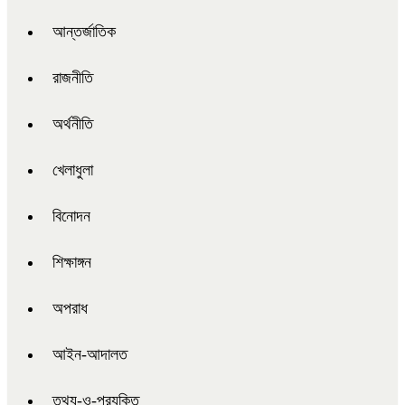
আন্তর্জাতিক
রাজনীতি
অর্থনীতি
খেলাধুলা
বিনোদন
শিক্ষাঙ্গন
অপরাধ
আইন-আদালত
তথ্য-ও-প্রযুক্তি