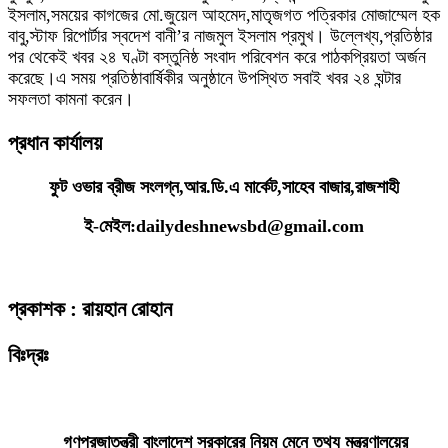
ইসলাম,সময়ের কাগজের মো.জুয়েল আহমেদ,মাতৃজগত পত্রিকার মোজাম্মেল হক
বাবু,স্টাফ রিপোর্টার স্বদেশ বানী’র নাজমুল ইসলাম প্রমুখ। উল্লেখ্য,প্রতিষ্ঠার
পর থেকেই খবর ২৪ ঘণ্টা বস্তুনিষ্ঠ সংবাদ পরিবেশন করে পাঠকপ্রিয়তা অর্জন
করেছে।এ সময় প্রতিষ্ঠাবার্ষিকীর অনুষ্ঠানে উপস্থিত সবাই খবর ২৪ ঘন্টার
সফলতা কামনা করেন।
প্রধান কার্যালয়
ফুট ওভার ব্রীজ সংলগ্ন,আর.ডি.এ মার্কেট,সাহেব বাজার,রাজশাহী
ই-মেইল:dailydeshnewsbd@gmail.com
প্রকাশক : রায়হান রোহান
বিঃদ্রঃ
ডেইলি দেশ নিউজ ডটকম’র প্রকাশিত/প্রচারিত কোনো সংবাদ, তথ্য, ছবি, আলোকচিত্র,
রেখাচিত্র, ভিডিওচিত্র, অডিও কনটেন্ট কপিরাইট আইনে পূর্বানুমতি ছাড়া ব্যবহার করা যাবে
না।
গণপ্রজাতন্ত্রী বাংলাদেশ সরকারের নিয়ম মেনে তথ্য মন্ত্রণালয়ের