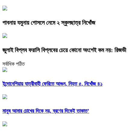
পাবনায় যমুনায় গোসলে নেমে ২ স্কুলছাত্র নিখোঁজ
জুলাই বিপ্লব ফরাসি বিপ্লবের চেয়ে কোনো অংশেই কম নয়: রিজভী
সর্বাধিক পঠিত
ইন্দোনেশিয়ায় যাত্রীবাহী ফেরিতে আগুন, নিহত ৫, নিখোঁজ ৪১
মানুষ আমার চোখের দিকে নয়, ব্রণের দিকেই তাকাত’