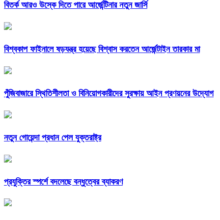
বিতর্ক আরও উস্কে দিতে পারে আর্জেন্টিনার নতুন জার্সি
বিশ্বকাপ ফাইনালে ষড়যন্ত্র হয়েছে বিশ্বাস করতেন আর্জেন্টাইন তারকার মা
পুঁজিবাজারে স্থিতিশীলতা ও বিনিয়োগকারীদের সুরক্ষায় আইন প্রণয়নের উদ্যোগ
নতুন গোয়েন্দা প্রধান পেল যুক্তরাষ্ট্র
প্রযুক্তির স্পর্শে বদলেছে বন্ধুত্বের ব্যাকরণ