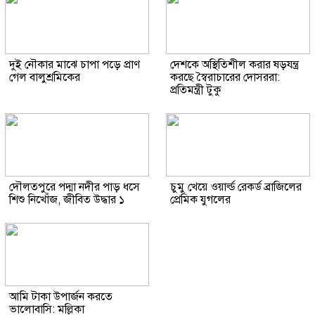
দুই নৌকার মাঝে চাপা পড়ে প্রাণ
দেশকে অস্থিতিশীল করার ষড়যন্ত্র
গেল বালুশ্রমিকের
করছে স্বৈরাচারের দোসররা:
প্রতিমন্ত্রী টুকু
দৌলতপুরে পদ্মা নদীর পাড় ধসে
চুমু খেয়ে ওয়ার্ল্ড রেকর্ড ব্রাজিলের
শিশু নিখোঁজ, জীবিত উদ্ধার ১
প্রেমিক যুগলের
আমি টাকা উপার্জন করতে
ভালোবাসি: মল্লিকা