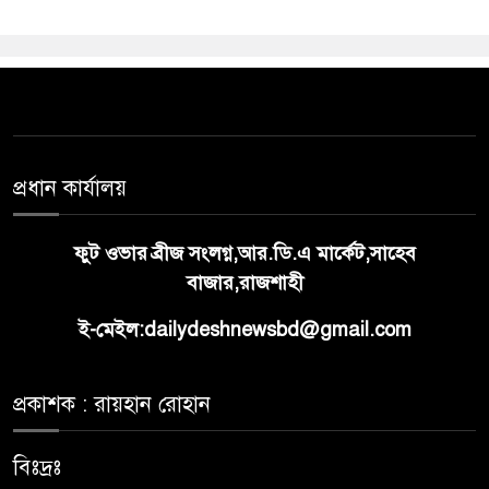
প্রধান কার্যালয়
ফুট ওভার ব্রীজ সংলগ্ন,আর.ডি.এ মার্কেট,সাহেব
বাজার,রাজশাহী
ই-মেইল:dailydeshnewsbd@gmail.com
প্রকাশক : রায়হান রোহান
বিঃদ্রঃ