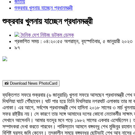
জাতীয়
শুক্রবার খুলনায় যাচ্ছেন প্রধানমন্ত্রী
শুক্রবার খুলনায় যাচ্ছেন প্রধানমন্ত্রী
দৈনিক দেশ নিউজ ডটকম ডেস্ক
প্রকাশিত সময় : ০৪:২০:৫৫ অপরাহ্ন, বৃহস্পতিবার, ৫ জানুয়ারী ২০২৩
৯৭
📸 Download News PhotoCard
ব্যক্তিগত সফরে শুক্রবার (৬ জানুয়ারি) খুলনা সফরে আসছেন প্রধানমন্ত্রী শেখ 
দিঘলিয়া ঘাটে পৌঁছাবেন। ঘাট পার হয়ে তিনি দিঘলিয়ার নগরঘাট এলাকায় তার 
এলাকা। এর আগে, সর্বশেষ প্রধানমন্ত্রী শেখ হাসিনা ২০১৮ সালের ৩ মার্চ খুলন
সফর রাষ্ট্রীয় নয়। সে কারণে তার সঙ্গে আমাদের দলের কোনো নেতাকর্মীর সাক্ষা
সেখানে আসেননি। আমার যতদূর মনে পড়ে ১৯৮২ সালের একবার এসেছিলেন। তবে আও
সম্পাদকরা দেখা করতে পারবেন। পাকিস্তান আমলে বঙ্গবন্ধু শেখ মুজিবুর রহমা
বিশিষ্ট ঘরসহ জমি কেনেন। তৎকালীন সময়ে বঙ্গবন্ধুর ছোটভাই শেখ আবু নাসের 