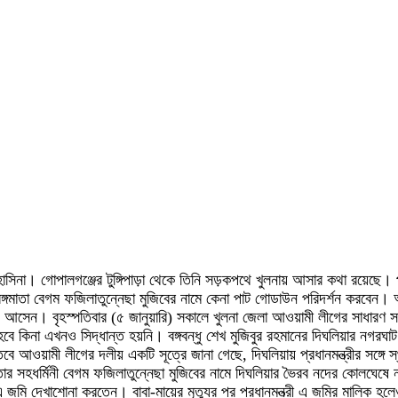
হাসিনা। গোপালগঞ্জের টুঙ্গিপাড়া থেকে তিনি সড়কপথে খুলনায় আসার কথা রয়েছে। প
মা বঙ্গমাতা বেগম ফজিলাতুন্নেছা মুজিবের নামে কেনা পাট গোডাউন পরিদর্শন করবে
ায় আসেন। বৃহস্পতিবার (৫ জানুয়ারি) সকালে খুলনা জেলা আওয়ামী লীগের সাধারণ 
ৎ হবে কিনা এখনও সিদ্ধান্ত হয়নি। বঙ্গবন্ধু শেখ মুজিবুর রহমানের দিঘলিয়ার নগ
য়ামী লীগের দলীয় একটি সূত্রে জানা গেছে, দিঘলিয়ায় প্রধানমন্ত্রীর সঙ্গে 
ন তার সহধর্মিনী বেগম ফজিলাতুন্নেছা মুজিবের নামে দিঘলিয়ার ভৈরব নদের কোল
এ জমি দেখাশোনা করতেন। বাবা-মায়ের মৃত্যুর পর প্রধানমন্ত্রী এ জমির মালিক 