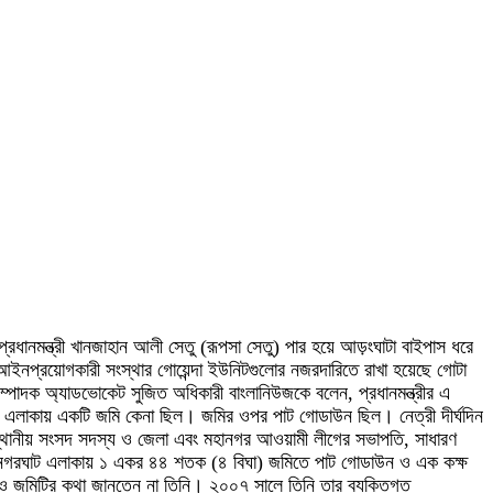
্রধানমন্ত্রী খানজাহান আলী সেতু (রূপসা সেতু) পার হয়ে আড়ংঘাটা বাইপাস ধরে
ন। আইনপ্রয়োগকারী সংস্থার গোয়েন্দা ইউনিটগুলোর নজরদারিতে রাখা হয়েছে গোটা
সম্পাদক অ্যাডভোকেট সুজিত অধিকারী বাংলানিউজকে বলেন, প্রধানমন্ত্রীর এ
রঘাট এলাকায় একটি জমি কেনা ছিল। জমির ওপর পাট গোডাউন ছিল। নেত্রী দীর্ঘদিন
স্থানীয় সংসদ সদস্য ও জেলা এবং মহানগর আওয়ামী লীগের সভাপতি, সাধারণ
ঘেষে নগরঘাট এলাকায় ১ একর ৪৪ শতক (৪ বিঘা) জমিতে পাট গোডাউন ও এক কক্ষ
হলেও জমিটির কথা জানতেন না তিনি। ২০০৭ সালে তিনি তার ব্যক্তিগত