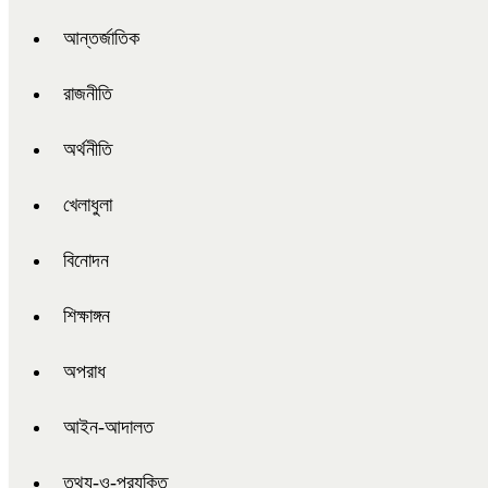
আন্তর্জাতিক
রাজনীতি
অর্থনীতি
খেলাধুলা
বিনোদন
শিক্ষাঙ্গন
অপরাধ
আইন-আদালত
তথ্য-ও-প্রযুক্তি