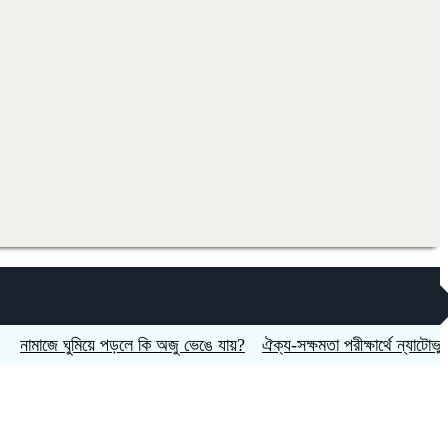
জে ঘুমিয়ে পড়লে কি অজু ভেঙে যায়?
ঐক্য-সক্ষমতা পরীক্ষার্থে ন্যাটোভুক্ত দেশে