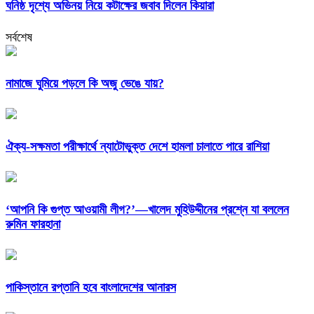
ঘনিষ্ঠ দৃশ্যে অভিনয় নিয়ে কটাক্ষের জবাব দিলেন কিয়ারা
সর্বশেষ
নামাজে ঘুমিয়ে পড়লে কি অজু ভেঙে যায়?
ঐক্য-সক্ষমতা পরীক্ষার্থে ন্যাটোভুক্ত দেশে হামলা চালাতে পারে রাশিয়া
‘আপনি কি গুপ্ত আওয়ামী লীগ?’—খালেদ মুহিউদ্দীনের প্রশ্নে যা বললেন
রুমিন ফারহানা
পাকিস্তানে রপ্তানি হবে বাংলাদেশের আনারস