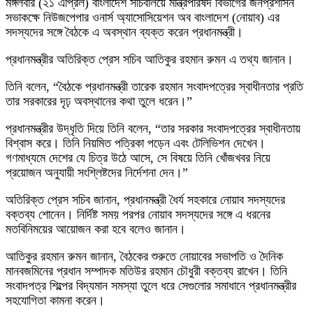
মঙ্গলবার (২১ এপ্রিল) বাংলাদেশ সচিবালয়ে মন্ত্রিপরিষদ বিভাগের জনপ্রশাসন
সভাকক্ষে নিউজপেপার ওনার্স অ্যাসোসিয়েশন অব বাংলাদেশ (নোয়াব) এর
সদস্যদের সঙ্গে বৈঠকে এ অবস্থান ব্যক্ত করেন প্রধানমন্ত্রী।
প্রধানমন্ত্রীর অতিরিক্ত প্রেস সচিব আতিকুর রহমান রুমন এ তথ্য জানান।
তিনি বলেন, “বৈঠকে প্রধানমন্ত্রী তারেক রহমান সংবাদপত্রের স্বাধীনতার প্রতি
তার সরকারের দৃঢ় অবস্থানের কথা তুলে ধরেন।”
প্রধানমন্ত্রীর উদ্ধৃতি দিয়ে তিনি বলেন, “তার সরকার সংবাদপত্রের স্বাধীনতায়
বিশ্বাস করে। তিনি নিয়মিত পত্রিকা পড়েন এবং টেলিভিশন দেখেন।
গণমাধ্যমে দেশের যে চিত্র উঠে আসে, সে বিষয়ে তিনি খোঁজখবর নিয়ে
প্রয়োজন অনুযায়ী সংশ্লিষ্টদের নির্দেশনা দেন।”
অতিরিক্ত প্রেস সচিব জানান, প্রধানমন্ত্রী ধৈর্য সহকারে নোয়াব সদস্যদের
বক্তব্য শোনেন। নির্দিষ্ট সময় পরপর নোয়াব সদস্যদের সঙ্গে এ ধরনের
মতবিনিময়ের আয়োজন করা হবে বলেও জানান।
আতিকুর রহমান রুমন জানান, বৈঠকের শুরুতে নোয়াবের সভাপতি ও দৈনিক
মানবজমিনের প্রধান সম্পাদক মতিউর রহমান চৌধুরী বক্তব্য রাখেন। তিনি
সংবাদপত্র শিল্পের বিদ্যমান সমস্যা তুলে ধরে সেগুলোর সমাধানে প্রধানমন্ত্রীর
সহযোগিতা কামনা করেন।