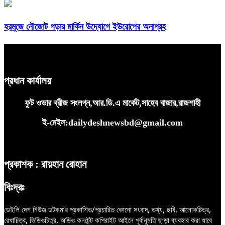
হরমুজে নৌজোট গড়ার মার্কিন উদ্যোগে ইউরোপের অনাগ্রহ
প্রধান কার্যালয়
ফুট ওভার ব্রীজ সংলগ্ন,আর.ডি.এ মার্কেট,সাহেব বাজার,রাজশাহী
ই-মেইল:dailydeshnewsbd@gmail.com
প্রকাশক : রায়হান রোহান
বিঃদ্রঃ
ডেইলি দেশ নিউজ ডটকম’র প্রকাশিত/প্রচারিত কোনো সংবাদ, তথ্য, ছবি, আলোকচিত্র,
রেখাচিত্র, ভিডিওচিত্র, অডিও কনটেন্ট কপিরাইট আইনে পূর্বানুমতি ছাড়া ব্যবহার করা যাবে