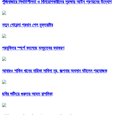
পুঁজিবাজারে স্থিতিশীলতা ও বিনিয়োগকারীদের সুরক্ষায় আইন প্রণয়নের উদ্যোগ
নতুন গোয়েন্দা প্রধান পেল যুক্তরাষ্ট্র
প্রযুক্তির স্পর্শে বদলেছে বন্ধুত্বের ব্যাকরণ
আবারও শাকিব খানের নায়িকা সাবিলা নূর, জল্পনার অবসান ঘটালেন প্রযোজক
ছবির শুটিংয়ে গুরুতর আহত রাশমিকা