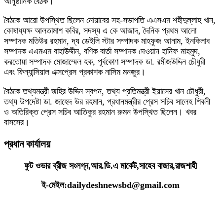
আনুষ্ঠানিক বৈঠক।
বৈঠকে আরো উপস্থিত ছিলেন নোয়াবের সহ-সভাপতি এএসএম শহীদুল্লাহ খান,
কোষাধ্যক্ষ আলতামাশ কবির, সদস্য এ কে আজাদ, দৈনিক প্রথম আলো
সম্পাদক মতিউর রহমান, দ্য ডেইলি স্টার সম্পাদক মাহফুজ আনাম, ইনকিলাব
সম্পাদক এএমএম বাহাউদ্দীন, বণিক বার্তা সম্পাদক দেওয়ান হানিফ মাহমুদ,
করতোয়া সম্পাদক মোজাম্মেল হক, পূর্বকোণ সম্পাদক ডা. রমীজউদ্দিন চৌধুরী
এবং ফিন্যান্সিয়াল এক্সপ্রেস প্রকাশক নাসিম মনজুর।
বৈঠকে তথ্যমন্ত্রী জহির উদ্দিন স্বপন, তথ্য প্রতিমন্ত্রী ইয়াসের খান চৌধুরী,
তথ্য উপদেষ্টা ডা. জাহেদ উর রহমান, প্রধানমন্ত্রীর প্রেস সচিব সালেহ শিবলী
ও অতিরিক্ত প্রেস সচিব আতিকুর রহমান রুমন উপস্থিত ছিলেন। খবর
বাসসের।
প্রধান কার্যালয়
ফুট ওভার ব্রীজ সংলগ্ন,আর.ডি.এ মার্কেট,সাহেব বাজার,রাজশাহী
ই-মেইল:dailydeshnewsbd@gmail.com