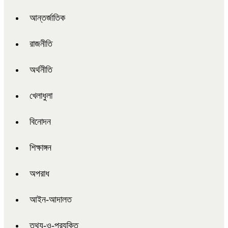
আন্তর্জাতিক
রাজনীতি
অর্থনীতি
খেলাধুলা
বিনোদন
শিক্ষাঙ্গন
অপরাধ
আইন-আদালত
তথ্য-ও-প্রযুক্তি