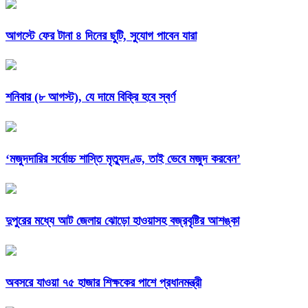
আগস্টে ফের টানা ৪ দিনের ছুটি, সুযোগ পাবেন যারা
শনিবার (৮ আগস্ট), যে দামে বিক্রি হবে স্বর্ণ
‘মজুদদারির সর্বোচ্চ শাস্তি মৃত্যুদণ্ড, তাই ভেবে মজুদ করবেন’
দুপুরের মধ্যে আট জেলায় ঝোড়ো হাওয়াসহ বজ্রবৃষ্টির আশঙ্কা
অবসরে যাওয়া ৭৫ হাজার শিক্ষকের পাশে প্রধানমন্ত্রী