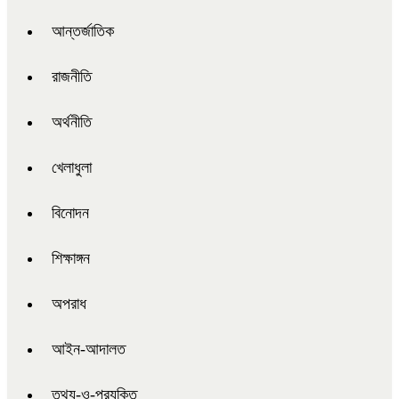
আন্তর্জাতিক
রাজনীতি
অর্থনীতি
খেলাধুলা
বিনোদন
শিক্ষাঙ্গন
অপরাধ
আইন-আদালত
তথ্য-ও-প্রযুক্তি