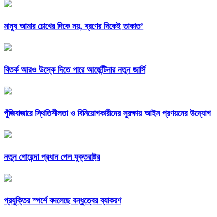
মানুষ আমার চোখের দিকে নয়, ব্রণের দিকেই তাকাত’
বিতর্ক আরও উস্কে দিতে পারে আর্জেন্টিনার নতুন জার্সি
পুঁজিবাজারে স্থিতিশীলতা ও বিনিয়োগকারীদের সুরক্ষায় আইন প্রণয়নের উদ্যোগ
নতুন গোয়েন্দা প্রধান পেল যুক্তরাষ্ট্র
প্রযুক্তির স্পর্শে বদলেছে বন্ধুত্বের ব্যাকরণ