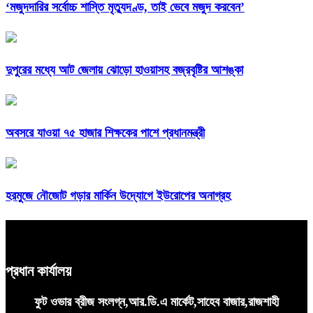
‘মজুদদারির সর্বোচ্চ শাস্তি মৃত্যুদণ্ড, তাই ভেবে মজুদ করবেন’
দুপুরের মধ্যে আট জেলায় ঝোড়ো হাওয়াসহ বজ্রবৃষ্টির আশঙ্কা
অবসরে যাওয়া ৭৫ হাজার শিক্ষকের পাশে প্রধানমন্ত্রী
হরমুজে নৌজোট গড়ার মার্কিন উদ্যোগে ইউরোপের অনাগ্রহ
প্রধান কার্যালয়
ফুট ওভার ব্রীজ সংলগ্ন,আর.ডি.এ মার্কেট,সাহেব বাজার,রাজশাহী