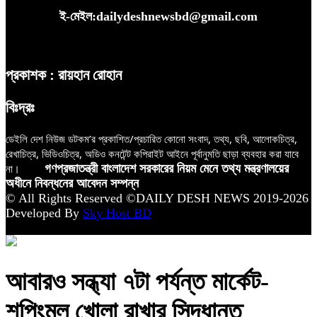
ই-মেইল:dailydeshnewsbd@gmail.com
প্রকাশক : রায়হান রোহান
বিঃদ্রঃ
ডেইলি দেশ নিউজ ডটকম’র প্রকাশিত/প্রচারিত কোনো সংবাদ, তথ্য, ছবি, আলোকচিত্র,
রেখাচিত্র, ভিডিওচিত্র, অডিও কনটেন্ট কপিরাইট আইনে পূর্বানুমতি ছাড়া ব্যবহার করা যাবে
না।
গণপ্রজাতন্ত্রী বাংলাদেশ সরকারের নিয়ম মেনে তথ্য মন্ত্রণালয়ের
অধীনে নিবন্ধনের আবেদন সম্পন্ন
© All Rights Reserved ©DAILY DESH NEWS 2019-2026
Developed By
Sky Host BD
আবারও সন্ধ্যা ৭টা পর্যন্ত মার্কেট-
শপিংমল খোলা রাখার সিদ্ধান্ত