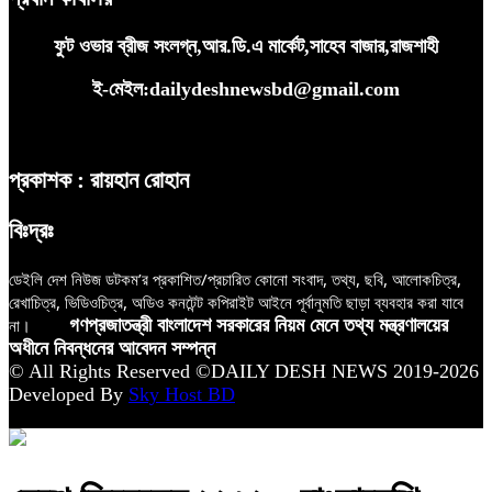
ফুট ওভার ব্রীজ সংলগ্ন,আর.ডি.এ মার্কেট,সাহেব বাজার,রাজশাহী
ই-মেইল:dailydeshnewsbd@gmail.com
প্রকাশক : রায়হান রোহান
বিঃদ্রঃ
ডেইলি দেশ নিউজ ডটকম’র প্রকাশিত/প্রচারিত কোনো সংবাদ, তথ্য, ছবি, আলোকচিত্র,
রেখাচিত্র, ভিডিওচিত্র, অডিও কনটেন্ট কপিরাইট আইনে পূর্বানুমতি ছাড়া ব্যবহার করা যাবে
না।
গণপ্রজাতন্ত্রী বাংলাদেশ সরকারের নিয়ম মেনে তথ্য মন্ত্রণালয়ের
অধীনে নিবন্ধনের আবেদন সম্পন্ন
© All Rights Reserved ©DAILY DESH NEWS 2019-2026
Developed By
Sky Host BD