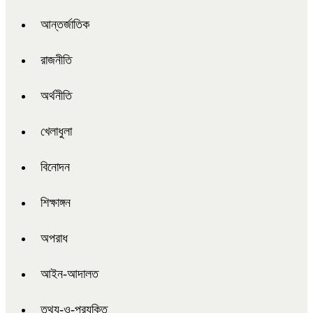
আন্তর্জাতিক
রাজনীতি
অর্থনীতি
খেলাধুলা
বিনোদন
শিক্ষাঙ্গন
অপরাধ
আইন-আদালত
তথ্য-ও-প্রযুক্তি