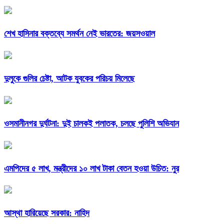
শেখ হাসিনার বক্তব্যে সমর্থন নেই ভারতের: জয়সওয়াল
দুলুকে গুলির চেষ্টা, আটক যুবকের পরিচয় মিলেছে
ওসমানীনগর দুর্ঘটনা: দুই চালকই পলাতক, চলছে পুলিশি অভিযান
এমপিদের ৫ লাখ, মন্ত্রীদের ১০ লাখ টাকা বেতন হওয়া উচিত: নুর
আস্থা হারিয়েছে সরকার: নাহিদ