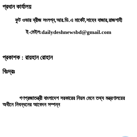
প্রধান কার্যালয়
ফুট ওভার ব্রীজ সংলগ্ন,আর.ডি.এ মার্কেট,সাহেব বাজার,রাজশাহী
ই-মেইল:dailydeshnewsbd@gmail.com
প্রকাশক : রায়হান রোহান
বিঃদ্রঃ
ডেইলি দেশ নিউজ ডটকম’র প্রকাশিত/প্রচারিত কোনো সংবাদ, তথ্য, ছবি, আলোকচিত্র,
রেখাচিত্র, ভিডিওচিত্র, অডিও কনটেন্ট কপিরাইট আইনে পূর্বানুমতি ছাড়া ব্যবহার করা যাবে
না।
গণপ্রজাতন্ত্রী বাংলাদেশ সরকারের নিয়ম মেনে তথ্য মন্ত্রণালয়ের
অধীনে নিবন্ধনের আবেদন সম্পন্ন