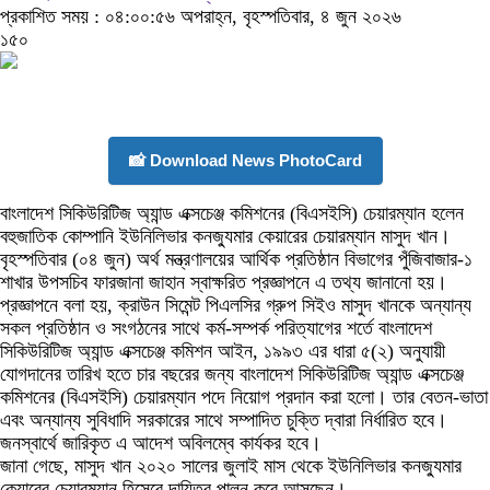
প্রকাশিত সময় : ০৪:০০:৫৬ অপরাহ্ন, বৃহস্পতিবার, ৪ জুন ২০২৬
১৫০
📸 Download News PhotoCard
বাংলাদেশ সিকিউরিটিজ অ্যান্ড এক্সচেঞ্জ কমিশনের (বিএসইসি) চেয়ারম্যান হলেন
বহুজাতিক কোম্পানি ইউনিলিভার কনজ্যুমার কেয়ারের চেয়ারম্যান মাসুদ খান।
বৃহস্পতিবার (০৪ জুন) অর্থ মন্ত্রণালয়ের আর্থিক প্রতিষ্ঠান বিভাগের পুঁজিবাজার-১
শাখার উপসচিব ফারজানা জাহান স্বাক্ষরিত প্রজ্ঞাপনে এ তথ্য জানানো হয়।
প্রজ্ঞাপনে বলা হয়, ক্রাউন সিমেন্ট পিএলসির গ্রুপ সিইও মাসুদ খানকে অন্যান্য
সকল প্রতিষ্ঠান ও সংগঠনের সাথে কর্ম-সম্পর্ক পরিত্যাগের শর্তে বাংলাদেশ
সিকিউরিটিজ অ্যান্ড এক্সচেঞ্জ কমিশন আইন, ১৯৯৩ এর ধারা ৫(২) অনুযায়ী
যোগদানের তারিখ হতে চার বছরের জন্য বাংলাদেশ সিকিউরিটিজ অ্যান্ড এক্সচেঞ্জ
কমিশনের (বিএসইসি) চেয়ারম্যান পদে নিয়োগ প্রদান করা হলো। তার বেতন-ভাতা
এবং অন্যান্য সুবিধাদি সরকারের সাথে সম্পাদিত চুক্তি দ্বারা নির্ধারিত হবে।
জনস্বার্থে জারিকৃত এ আদেশ অবিলম্বে কার্যকর হবে।
জানা গেছে, মাসুদ খান ২০২০ সালের জুলাই মাস থেকে ইউনিলিভার কনজ্যুমার
কেয়ারের চেয়ারম্যান হিসেবে দায়িত্ব পালন করে আসছেন।