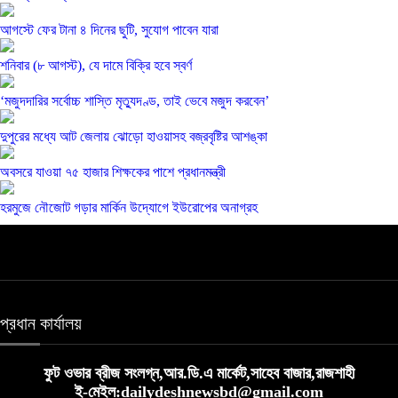
আগস্টে ফের টানা ৪ দিনের ছুটি, সুযোগ পাবেন যারা
শনিবার (৮ আগস্ট), যে দামে বিক্রি হবে স্বর্ণ
‘মজুদদারির সর্বোচ্চ শাস্তি মৃত্যুদণ্ড, তাই ভেবে মজুদ করবেন’
দুপুরের মধ্যে আট জেলায় ঝোড়ো হাওয়াসহ বজ্রবৃষ্টির আশঙ্কা
অবসরে যাওয়া ৭৫ হাজার শিক্ষকের পাশে প্রধানমন্ত্রী
হরমুজে নৌজোট গড়ার মার্কিন উদ্যোগে ইউরোপের অনাগ্রহ
প্রধান কার্যালয়
ফুট ওভার ব্রীজ সংলগ্ন,আর.ডি.এ মার্কেট,সাহেব বাজার,রাজশাহী
ই-মেইল:dailydeshnewsbd@gmail.com