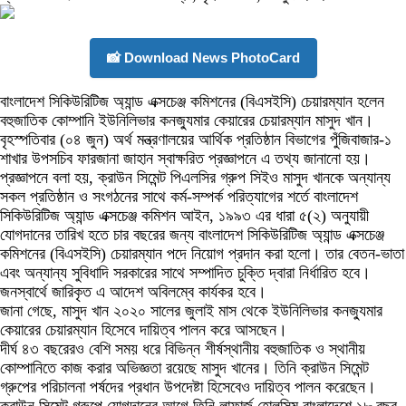
📸 Download News PhotoCard
বাংলাদেশ সিকিউরিটিজ অ্যান্ড এক্সচেঞ্জ কমিশনের (বিএসইসি) চেয়ারম্যান হলেন
বহুজাতিক কোম্পানি ইউনিলিভার কনজ্যুমার কেয়ারের চেয়ারম্যান মাসুদ খান।
বৃহস্পতিবার (০৪ জুন) অর্থ মন্ত্রণালয়ের আর্থিক প্রতিষ্ঠান বিভাগের পুঁজিবাজার-১
শাখার উপসচিব ফারজানা জাহান স্বাক্ষরিত প্রজ্ঞাপনে এ তথ্য জানানো হয়।
প্রজ্ঞাপনে বলা হয়, ক্রাউন সিমেন্ট পিএলসির গ্রুপ সিইও মাসুদ খানকে অন্যান্য
সকল প্রতিষ্ঠান ও সংগঠনের সাথে কর্ম-সম্পর্ক পরিত্যাগের শর্তে বাংলাদেশ
সিকিউরিটিজ অ্যান্ড এক্সচেঞ্জ কমিশন আইন, ১৯৯৩ এর ধারা ৫(২) অনুযায়ী
যোগদানের তারিখ হতে চার বছরের জন্য বাংলাদেশ সিকিউরিটিজ অ্যান্ড এক্সচেঞ্জ
কমিশনের (বিএসইসি) চেয়ারম্যান পদে নিয়োগ প্রদান করা হলো। তার বেতন-ভাতা
এবং অন্যান্য সুবিধাদি সরকারের সাথে সম্পাদিত চুক্তি দ্বারা নির্ধারিত হবে।
জনস্বার্থে জারিকৃত এ আদেশ অবিলম্বে কার্যকর হবে।
জানা গেছে, মাসুদ খান ২০২০ সালের জুলাই মাস থেকে ইউনিলিভার কনজ্যুমার
কেয়ারের চেয়ারম্যান হিসেবে দায়িত্ব পালন করে আসছেন।
দীর্ঘ ৪৩ বছরেরও বেশি সময় ধরে বিভিন্ন শীর্ষস্থানীয় বহুজাতিক ও স্থানীয়
কোম্পানিতে কাজ করার অভিজ্ঞতা রয়েছে মাসুদ খানের। তিনি ক্রাউন সিমেন্ট
গ্রুপের পরিচালনা পর্ষদের প্রধান উপদেষ্টা হিসেবেও দায়িত্ব পালন করেছেন।
ক্রাউন সিমেন্ট গ্রুপে যোগদানের আগে তিনি লাফার্জ হোলসিম বাংলাদেশে ১৮ বছর