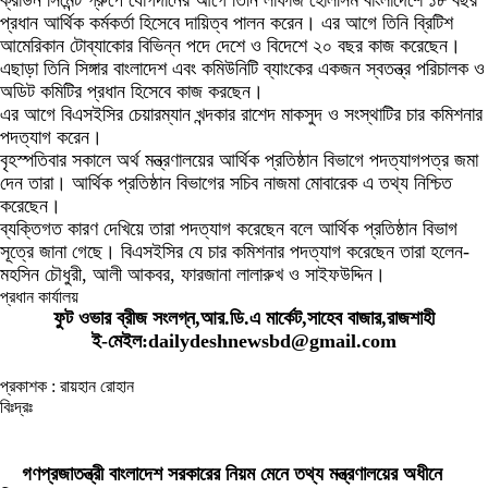
প্রধান আর্থিক কর্মকর্তা হিসেবে দায়িত্ব পালন করেন। এর আগে তিনি ব্রিটিশ
আমেরিকান টোব্যাকোর বিভিন্ন পদে দেশে ও বিদেশে ২০ বছর কাজ করেছেন।
এছাড়া তিনি সিঙ্গার বাংলাদেশ এবং কমিউনিটি ব্যাংকের একজন স্বতন্ত্র পরিচালক ও
অডিট কমিটির প্রধান হিসেবে কাজ করছেন।
এর আগে বিএসইসির চেয়ারম্যান খন্দকার রাশেদ মাকসুদ ও সংস্থাটির চার কমিশনার
পদত্যাগ করেন।
বৃহস্পতিবার সকালে অর্থ মন্ত্রণালয়ের আর্থিক প্রতিষ্ঠান বিভাগে পদত্যাগপত্র জমা
দেন তারা। আর্থিক প্রতিষ্ঠান বিভাগের সচিব নাজমা মোবারেক এ তথ্য নিশ্চিত
করেছেন।
ব্যক্তিগত কারণ দেখিয়ে তারা পদত্যাগ করেছেন বলে আর্থিক প্রতিষ্ঠান বিভাগ
সূত্রে জানা গেছে। বিএসইসির যে চার কমিশনার পদত্যাগ করেছেন তারা হলেন-
মহসিন চৌধুরী, আলী আকবর, ফারজানা লালারুখ ও সাইফউদ্দিন।
প্রধান কার্যালয়
ফুট ওভার ব্রীজ সংলগ্ন,আর.ডি.এ মার্কেট,সাহেব বাজার,রাজশাহী
ই-মেইল:dailydeshnewsbd@gmail.com
প্রকাশক : রায়হান রোহান
বিঃদ্রঃ
ডেইলি দেশ নিউজ ডটকম’র প্রকাশিত/প্রচারিত কোনো সংবাদ, তথ্য, ছবি, আলোকচিত্র,
রেখাচিত্র, ভিডিওচিত্র, অডিও কনটেন্ট কপিরাইট আইনে পূর্বানুমতি ছাড়া ব্যবহার করা যাবে না।
গণপ্রজাতন্ত্রী বাংলাদেশ সরকারের নিয়ম মেনে তথ্য মন্ত্রণালয়ের অধীনে