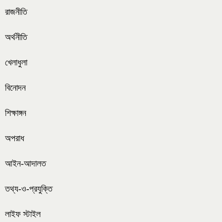
রাজনীতি
অর্থনীতি
খেলাধুলা
বিনোদন
শিক্ষাঙ্গন
অপরাধ
আইন-আদালত
তথ্য-ও-প্রযুক্তি
লাইফ স্টাইল