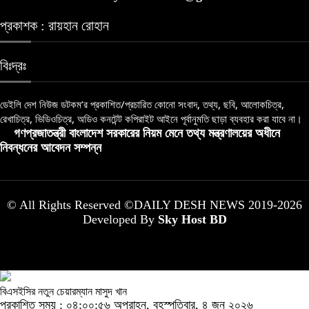
প্রকাশক : রায়হান রোহান
বিঃদ্রঃ
ডেইলি দেশ নিউজ ডটকম’র প্রকাশিত/প্রচারিত কোনো সংবাদ, তথ্য, ছবি, আলোকচিত্র,
রেখাচিত্র, ভিডিওচিত্র, অডিও কনটেন্ট কপিরাইট আইনে পূর্বানুমতি ছাড়া ব্যবহার করা যাবে না।
গণপ্রজাতন্ত্রী বাংলাদেশ সরকারের নিয়ম মেনে তথ্য মন্ত্রণালয়ের অধীনে
নিবন্ধনের আবেদন সম্পন্ন
© All Rights Reserved ©DAILY DESH NEWS 2019-2026
Developed By
Sky Host BD
বিএসইসির নতুন চেয়ারম্যান মাসুদ খান
প্রকাশিত সময় : ০৪:০০:৫৬ অপরাহ্ন, বৃহস্পতিবার, ৪ জুন ২০২৬