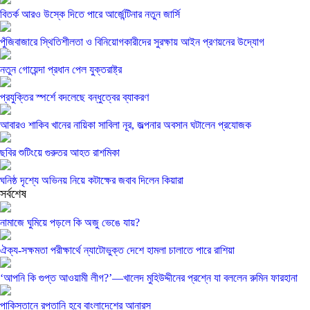
বিতর্ক আরও উস্কে দিতে পারে আর্জেন্টিনার নতুন জার্সি
পুঁজিবাজারে স্থিতিশীলতা ও বিনিয়োগকারীদের সুরক্ষায় আইন প্রণয়নের উদ্যোগ
নতুন গোয়েন্দা প্রধান পেল যুক্তরাষ্ট্র
প্রযুক্তির স্পর্শে বদলেছে বন্ধুত্বের ব্যাকরণ
আবারও শাকিব খানের নায়িকা সাবিলা নূর, জল্পনার অবসান ঘটালেন প্রযোজক
ছবির শুটিংয়ে গুরুতর আহত রাশমিকা
ঘনিষ্ঠ দৃশ্যে অভিনয় নিয়ে কটাক্ষের জবাব দিলেন কিয়ারা
সর্বশেষ
নামাজে ঘুমিয়ে পড়লে কি অজু ভেঙে যায়?
ঐক্য-সক্ষমতা পরীক্ষার্থে ন্যাটোভুক্ত দেশে হামলা চালাতে পারে রাশিয়া
‘আপনি কি গুপ্ত আওয়ামী লীগ?’—খালেদ মুহিউদ্দীনের প্রশ্নে যা বললেন রুমিন ফারহানা
পাকিস্তানে রপ্তানি হবে বাংলাদেশের আনারস