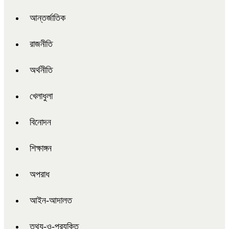
আন্তর্জাতিক
রাজনীতি
অর্থনীতি
খেলাধুলা
বিনোদন
শিক্ষাঙ্গন
অপরাধ
আইন-আদালত
তথ্য-ও-প্রযুক্তি