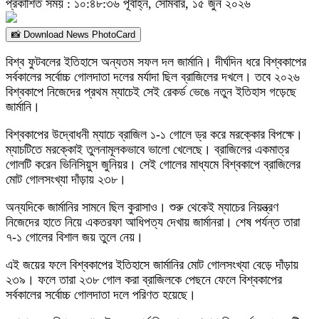
প্রকাশিত সময় : ১০:৪৮:৩৬ পূর্বাহ্ন, সোমবার, ১৫ জুন ২০২৬
📸 Download News PhotoCard
বিশ্ব ফুটবলের ইতিহাসে অন্যতম সফল দল জার্মানি। দীর্ঘদিন ধরে বিশ্বকাপের
সর্বকালের সর্বোচ্চ গোলদাতা দলের মর্যাদা ছিল ব্রাজিলের দখলে। তবে ২০২৬
বিশ্বকাপে নিজেদের প্রথম ম্যাচেই সেই রেকর্ড ভেঙে নতুন ইতিহাস গড়েছে
জার্মানি।
বিশ্বকাপের উদ্বোধনী ম্যাচে ব্রাজিল ১-১ গোলে ড্র করে মরক্কোর বিপক্ষে।
ম্যাচটিতে মরক্কোই তুলনামূলকভাবে ভালো খেলেছে। ব্রাজিলের একমাত্র
গোলটি করেন ভিনিসিয়ুস জুনিয়র। সেই গোলের মাধ্যমে বিশ্বকাপে ব্রাজিলের
মোট গোলসংখ্যা দাঁড়ায় ২৩৮।
অন্যদিকে জার্মানির সামনে ছিল কুরাসাও। শুরু থেকেই ম্যাচের নিয়ন্ত্রণ
নিজেদের হাতে নিয়ে একতরফা আধিপত্য দেখায় জার্মানরা। শেষ পর্যন্ত তারা
৭-১ গোলের বিশাল জয় তুলে নেয়।
এই জয়ের ফলে বিশ্বকাপের ইতিহাসে জার্মানির মোট গোলসংখ্যা বেড়ে দাঁড়ায়
২৩৯। ফলে তারা ২৩৮ গোল করা ব্রাজিলকে পেছনে ফেলে বিশ্বকাপের
সর্বকালের সর্বোচ্চ গোলদাতা দলে পরিণত হয়েছে।