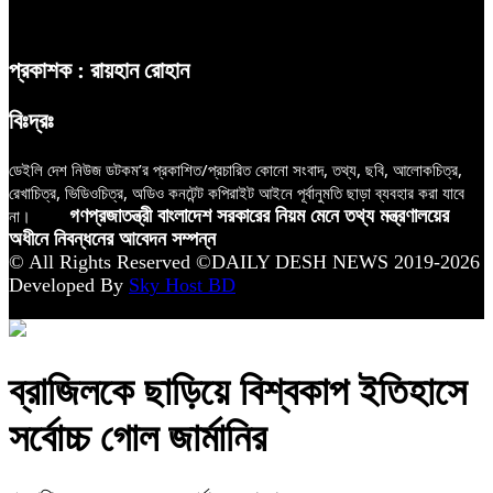
প্রকাশক : রায়হান রোহান
বিঃদ্রঃ
ডেইলি দেশ নিউজ ডটকম’র প্রকাশিত/প্রচারিত কোনো সংবাদ, তথ্য, ছবি, আলোকচিত্র,
রেখাচিত্র, ভিডিওচিত্র, অডিও কনটেন্ট কপিরাইট আইনে পূর্বানুমতি ছাড়া ব্যবহার করা যাবে
না।
গণপ্রজাতন্ত্রী বাংলাদেশ সরকারের নিয়ম মেনে তথ্য মন্ত্রণালয়ের
অধীনে নিবন্ধনের আবেদন সম্পন্ন
© All Rights Reserved ©DAILY DESH NEWS 2019-2026
Developed By
Sky Host BD
ব্রাজিলকে ছাড়িয়ে বিশ্বকাপ ইতিহাসে
সর্বোচ্চ গোল জার্মানির