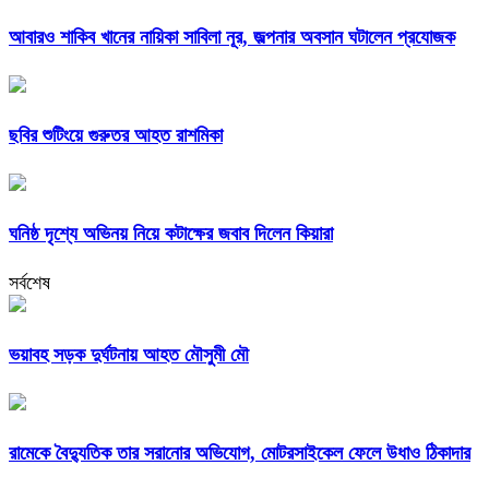
আবারও শাকিব খানের নায়িকা সাবিলা নূর, জল্পনার অবসান ঘটালেন প্রযোজক
ছবির শুটিংয়ে গুরুতর আহত রাশমিকা
ঘনিষ্ঠ দৃশ্যে অভিনয় নিয়ে কটাক্ষের জবাব দিলেন কিয়ারা
সর্বশেষ
ভয়াবহ সড়ক দুর্ঘটনায় আহত মৌসুমী মৌ
রামেকে বৈদ্যুতিক তার সরানোর অভিযোগ, মোটরসাইকেল ফেলে উধাও ঠিকাদার