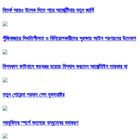
বিতর্ক আরও উস্কে দিতে পারে আর্জেন্টিনার নতুন জার্সি
পুঁজিবাজারে স্থিতিশীলতা ও বিনিয়োগকারীদের সুরক্ষায় আইন প্রণয়নের উদ্যোগ
বিশ্বকাপ ফাইনালে ষড়যন্ত্র হয়েছে বিশ্বাস করতেন আর্জেন্টাইন তারকার মা
নতুন গোয়েন্দা প্রধান পেল যুক্তরাষ্ট্র
প্রযুক্তির স্পর্শে বদলেছে বন্ধুত্বের ব্যাকরণ