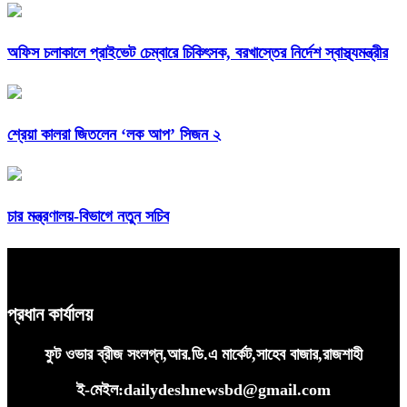
অফিস চলাকালে প্রাইভেট চেম্বারে চিকিৎসক, বরখাস্তের নির্দেশ স্বাস্থ্যমন্ত্রীর
শ্রেয়া কালরা জিতলেন ‘লক আপ’ সিজন ২
চার মন্ত্রণালয়-বিভাগে নতুন সচিব
প্রধান কার্যালয়
ফুট ওভার ব্রীজ সংলগ্ন,আর.ডি.এ মার্কেট,সাহেব বাজার,রাজশাহী
ই-মেইল:dailydeshnewsbd@gmail.com