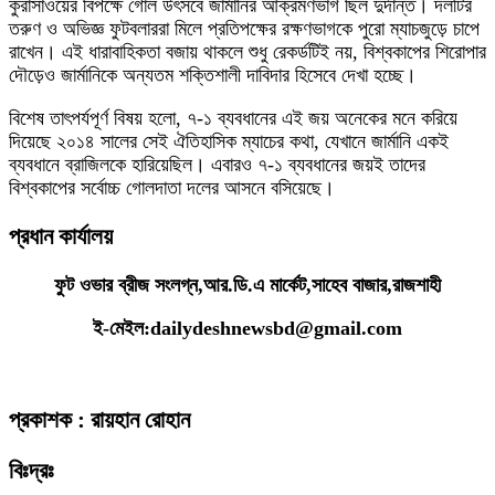
কুরাসাওয়ের বিপক্ষে গোল উৎসবে জার্মানির আক্রমণভাগ ছিল দুর্দান্ত। দলটির
তরুণ ও অভিজ্ঞ ফুটবলাররা মিলে প্রতিপক্ষের রক্ষণভাগকে পুরো ম্যাচজুড়ে চাপে
রাখেন। এই ধারাবাহিকতা বজায় থাকলে শুধু রেকর্ডটিই নয়, বিশ্বকাপের শিরোপার
দৌড়েও জার্মানিকে অন্যতম শক্তিশালী দাবিদার হিসেবে দেখা হচ্ছে।
বিশেষ তাৎপর্যপূর্ণ বিষয় হলো, ৭-১ ব্যবধানের এই জয় অনেকের মনে করিয়ে
দিয়েছে ২০১৪ সালের সেই ঐতিহাসিক ম্যাচের কথা, যেখানে জার্মানি একই
ব্যবধানে ব্রাজিলকে হারিয়েছিল। এবারও ৭-১ ব্যবধানের জয়ই তাদের
বিশ্বকাপের সর্বোচ্চ গোলদাতা দলের আসনে বসিয়েছে।
প্রধান কার্যালয়
ফুট ওভার ব্রীজ সংলগ্ন,আর.ডি.এ মার্কেট,সাহেব বাজার,রাজশাহী
ই-মেইল:dailydeshnewsbd@gmail.com
প্রকাশক : রায়হান রোহান
বিঃদ্রঃ