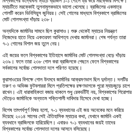
বিশ্বকাপের উদ্বোধনী ম্যাচে ব্রাজিল ১-১ গোলে ড্র করে মরক্কোর বিপক্ষে।
ম্যাচটিতে মরক্কোই তুলনামূলকভাবে ভালো খেলেছে। ব্রাজিলের একমাত্র
গোলটি করেন ভিনিসিয়ুস জুনিয়র। সেই গোলের মাধ্যমে বিশ্বকাপে ব্রাজিলের
মোট গোলসংখ্যা দাঁড়ায় ২৩৮।
অন্যদিকে জার্মানির সামনে ছিল কুরাসাও। শুরু থেকেই ম্যাচের নিয়ন্ত্রণ
নিজেদের হাতে নিয়ে একতরফা আধিপত্য দেখায় জার্মানরা। শেষ পর্যন্ত তারা
৭-১ গোলের বিশাল জয় তুলে নেয়।
এই জয়ের ফলে বিশ্বকাপের ইতিহাসে জার্মানির মোট গোলসংখ্যা বেড়ে দাঁড়ায়
২৩৯। ফলে তারা ২৩৮ গোল করা ব্রাজিলকে পেছনে ফেলে বিশ্বকাপের
সর্বকালের সর্বোচ্চ গোলদাতা দলে পরিণত হয়েছে।
কুরাসাওয়ের বিপক্ষে গোল উৎসবে জার্মানির আক্রমণভাগ ছিল দুর্দান্ত। দলটির
তরুণ ও অভিজ্ঞ ফুটবলাররা মিলে প্রতিপক্ষের রক্ষণভাগকে পুরো ম্যাচজুড়ে চাপে
রাখেন। এই ধারাবাহিকতা বজায় থাকলে শুধু রেকর্ডটিই নয়, বিশ্বকাপের শিরোপার
দৌড়েও জার্মানিকে অন্যতম শক্তিশালী দাবিদার হিসেবে দেখা হচ্ছে।
বিশেষ তাৎপর্যপূর্ণ বিষয় হলো, ৭-১ ব্যবধানের এই জয় অনেকের মনে করিয়ে
দিয়েছে ২০১৪ সালের সেই ঐতিহাসিক ম্যাচের কথা, যেখানে জার্মানি একই
ব্যবধানে ব্রাজিলকে হারিয়েছিল। এবারও ৭-১ ব্যবধানের জয়ই তাদের
বিশ্বকাপের সর্বোচ্চ গোলদাতা দলের আসনে বসিয়েছে।