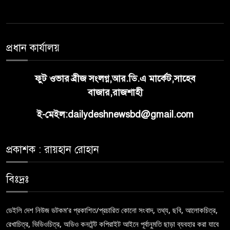
প্রধান কার্যালয়
ফুট ওভার ব্রীজ সংলগ্ন,আর.ডি.এ মার্কেট,সাহেব
বাজার,রাজশাহী
ই-মেইল:dailydeshnewsbd@gmail.com
প্রকাশক : রায়হান রোহান
বিঃদ্রঃ
ডেইলি দেশ নিউজ ডটকম’র প্রকাশিত/প্রচারিত কোনো সংবাদ, তথ্য, ছবি, আলোকচিত্র,
রেখাচিত্র, ভিডিওচিত্র, অডিও কনটেন্ট কপিরাইট আইনে পূর্বানুমতি ছাড়া ব্যবহার করা যাবে