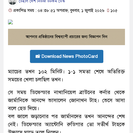
ডেইলি দেশ নিউজ ডটকম ডেস্ক
প্রকাশিত সময় : ০৪:৩৮:৫১ অপরাহ্ন, বুধবার, ১ জুলাই ২০২৬
১০৫
📸 Download News PhotoCard
ম্যাচের তখন ১০২ মিনিট। ১-১ সমতা শেষে অতিরিক্ত
সময়ের খেলা চলছিল তখন।
সে সময় ডিফেন্ডার নাথানিয়েল ব্রাউনের কর্নার থেকে
জার্মানিকে আনন্দে ভাসালেন জোনাথন টাহ। ভেসে আসা
বলে হেড দিয়ে।
বল জালে জড়ানোর পর জার্মানদের তখন আনন্দের শেষ
নেই। ডিফেন্ডার অ্যান্টোনি রুডিগার তো সতীর্থ টাহকে
উচ্ছ্বাসে ঘাড়ে তুলে নিলেন।