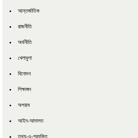
আন্তর্জাতিক
রাজনীতি
অর্থনীতি
খেলাধুলা
বিনোদন
শিক্ষাঙ্গন
অপরাধ
আইন-আদালত
তথ্য-ও-প্রযুক্তি