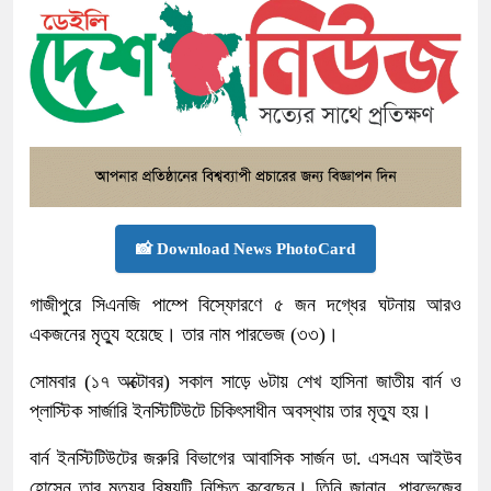
📸 Download News PhotoCard
গাজীপুরে সিএনজি পাম্পে বিস্ফোরণে ৫ জন দগ্ধের ঘটনায় আরও
একজনের মৃত্যু হয়েছে। তার নাম পারভেজ (৩৩)।
সোমবার (১৭ অক্টোবর) সকাল সাড়ে ৬টায় শেখ হাসিনা জাতীয় বার্ন ও
প্লাস্টিক সার্জারি ইনস্টিটিউটে চিকিৎসাধীন অবস্থায় তার মৃত্যু হয়।
বার্ন ইনস্টিটিউটের জরুরি বিভাগের আবাসিক সার্জন ডা. এসএম আইউব
হোসেন তার মৃত্যুর বিষয়টি নিশ্চিত করেছেন। তিনি জানান, পারভেজের