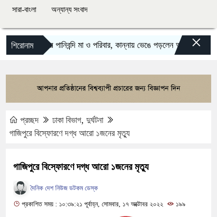
সারা-বাংলা
অন্যান্য সংবাদ
×
বন্যায় পানিবন্দি মা ও পরিবার, কান্নায় ভেঙে পড়লেন অভিনেত্রী
কঙ্
শিরোনাম
প্রচ্ছদ
ঢাকা বিভাগ
,
দুর্ঘটনা
গাজিপুরে বিস্ফোরণে দগ্ধ আরো ১জনের মৃত্যু
গাজিপুরে বিস্ফোরণে দগ্ধ আরো ১জনের মৃত্যু
দৈনিক দেশ নিউজ ডটকম ডেস্ক
প্রকাশিত সময় : ১০:৩৯:২১ পূর্বাহ্ন, সোমবার, ১৭ অক্টোবর ২০২২
১৯৯