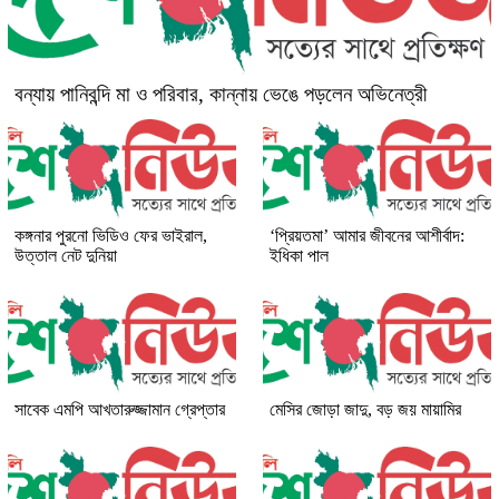
বন্যায় পানিবন্দি মা ও পরিবার, কান্নায় ভেঙে পড়লেন অভিনেত্রী
কঙ্গনার পুরনো ভিডিও ফের ভাইরাল,
‘প্রিয়তমা’ আমার জীবনের আশীর্বাদ:
উত্তাল নেট দুনিয়া
ইধিকা পাল
সাবেক এমপি আখতারুজ্জামান গ্রেপ্তার
মেসির জোড়া জাদু, বড় জয় মায়ামির