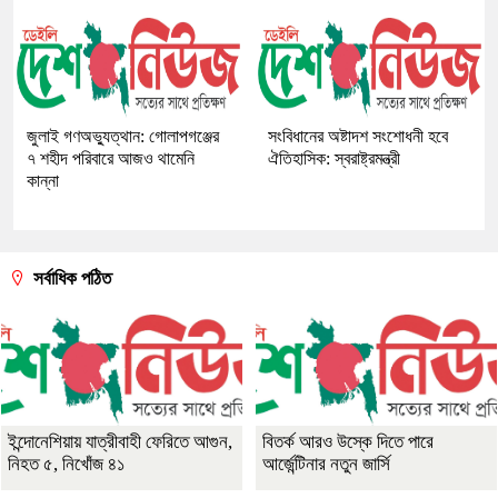
জুলাই গণঅভ্যুত্থান: গোলাপগঞ্জের
সংবিধানের অষ্টাদশ সংশোধনী হবে
৭ শহীদ পরিবারে আজও থামেনি
ঐতিহাসিক: স্বরাষ্ট্রমন্ত্রী
কান্না
সর্বাধিক পঠিত
ইন্দোনেশিয়ায় যাত্রীবাহী ফেরিতে আগুন,
বিতর্ক আরও উস্কে দিতে পারে
নিহত ৫, নিখোঁজ ৪১
আর্জেন্টিনার নতুন জার্সি