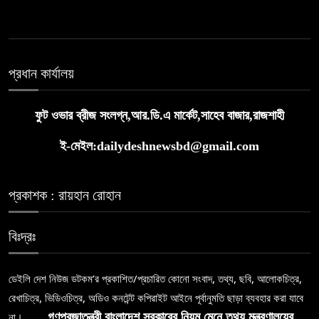
প্রধান কার্যালয়
ফুট ওভার ব্রীজ সংলগ্ন,আর.ডি.এ মার্কেট,সাহেব বাজার,রাজশাহী
ই-মেইল:dailydeshnewsbd@gmail.com
প্রকাশক : রায়হান রোহান
বিঃদ্রঃ
ডেইলি দেশ নিউজ ডটকম’র প্রকাশিত/প্রচারিত কোনো সংবাদ, তথ্য, ছবি, আলোকচিত্র,
রেখাচিত্র, ভিডিওচিত্র, অডিও কনটেন্ট কপিরাইট আইনে পূর্বানুমতি ছাড়া ব্যবহার করা যাবে
না।
গণপ্রজাতন্ত্রী বাংলাদেশ সরকারের নিয়ম মেনে তথ্য মন্ত্রণালয়ের