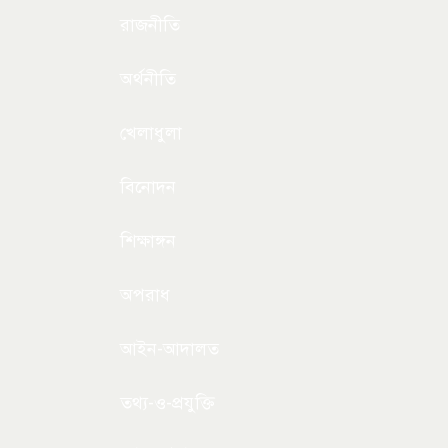
রাজনীতি
অর্থনীতি
খেলাধুলা
বিনোদন
শিক্ষাঙ্গন
অপরাধ
আইন-আদালত
তথ্য-ও-প্রযুক্তি