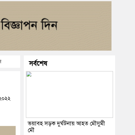
ন
সর্বশেষ
 ২০২২
ভয়াবহ সড়ক দুর্ঘটনায় আহত মৌসুমী
মৌ