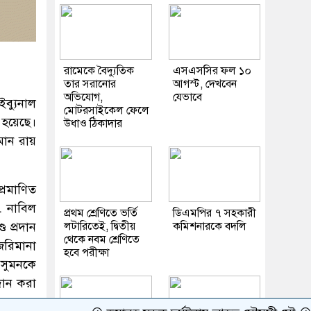
রামেকে বৈদ্যুতিক
এসএসসির ফল ১০
তার সরানোর
আগস্ট, দেখবেন
অভিযোগ,
যেভাবে
ইব্যুনাল
মোটরসাইকেল ফেলে
হয়েছে।
উধাও ঠিকাদার
ান রায়
্রমাণিত
. নাবিল
প্রথম শ্রেণিতে ভর্তি
ডিএমপির ৭ সহকারী
লটারিতেই, দ্বিতীয়
কমিশনারকে বদলি
ড প্রদান
থেকে নবম শ্রেণিতে
জরিমানা
হবে পরীক্ষা
 সুমনকে
রদান করা