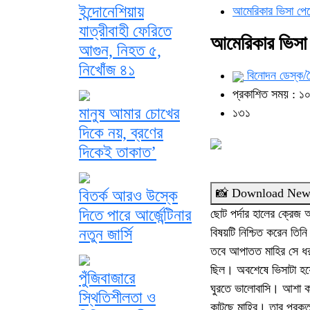
ইন্দোনেশিয়ায়
আমেরিকার ভিসা পেল
যাত্রীবাহী ফেরিতে
আমেরিকার ভিসা 
আগুন, নিহত ৫,
নিখোঁজ ৪১
বিনোদন ডেস্ক/
প্রকাশিত সময় : ১০:
মানুষ আমার চোখের
১৩১
দিকে নয়, ব্রণের
দিকেই তাকাত’
📸 Download New
বিতর্ক আরও উস্কে
দিতে পারে আর্জেন্টিনার
ছোট পর্দার হালের ক্রেজ 
নতুন জার্সি
বিষয়টি নিশ্চিত করেন তি
তবে আপাতত মাহির সে ধর
ছিল। অবশেষে ভিসাটা হ
পুঁজিবাজারে
ঘুরতে ভালোবাসি। আশা ক
স্থিতিশীলতা ও
কাটছে মাহির। তার প্রকৃ