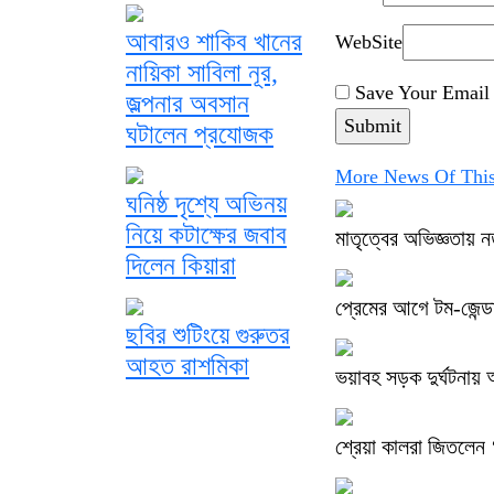
আবারও শাকিব খানের
WebSite
নায়িকা সাবিলা নূর,
Save Your Email 
জল্পনার অবসান
ঘটালেন প্রযোজক
More News Of This
ঘনিষ্ঠ দৃশ্যে অভিনয়
নিয়ে কটাক্ষের জবাব
মাতৃত্বের অভিজ্ঞতায় ন
দিলেন কিয়ারা
প্রেমের আগে টম-জেন্ডা
ছবির শুটিংয়ে গুরুতর
আহত রাশমিকা
ভয়াবহ সড়ক দুর্ঘটনায়
শ্রেয়া কালরা জিতলে