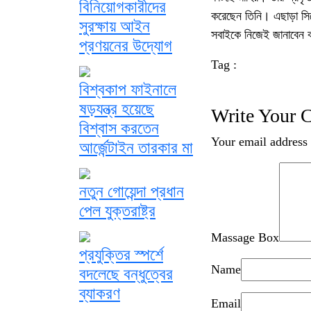
বিনিয়োগকারীদের
করেছেন তিনি। এছাড়া সিন
সুরক্ষায় আইন
সবাইকে নিজেই জানাবেন
প্রণয়নের উদ্যোগ
Tag :
বিশ্বকাপ ফাইনালে
ষড়যন্ত্র হয়েছে
Write Your
বিশ্বাস করতেন
Your email address 
আর্জেন্টাইন তারকার মা
নতুন গোয়েন্দা প্রধান
পেল যুক্তরাষ্ট্র
Massage Box
প্রযুক্তির স্পর্শে
Name
বদলেছে বন্ধুত্বের
ব্যাকরণ
Email