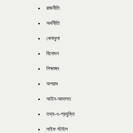
রাজনীতি
অর্থনীতি
খেলাধুলা
বিনোদন
শিক্ষাঙ্গন
অপরাধ
আইন-আদালত
তথ্য-ও-প্রযুক্তি
লাইফ স্টাইল