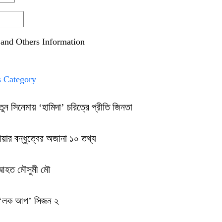
and Others Information
 Category
তুন সিনেমায় ‘হামিদা’ চরিত্রে প্রীতি জিনতা
য়ার বন্ধুত্বের অজানা ১০ তথ্য
 আহত মৌসুমী মৌ
ন ‘লক আপ’ সিজন ২