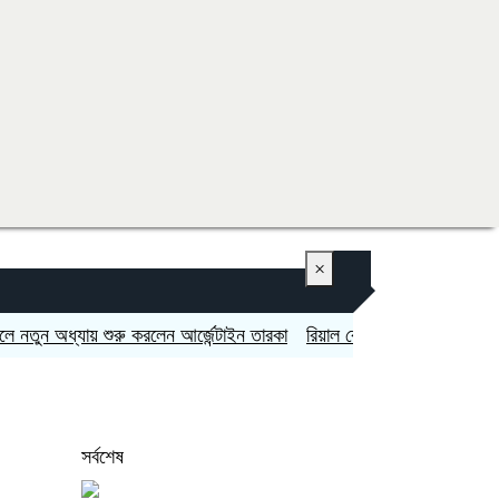
×
 অধ্যায় শুরু করলেন আর্জেন্টাইন তারকা
রিয়াল বেটিসের কাছে হেরে শিরোপা ধরে 
সর্বশেষ