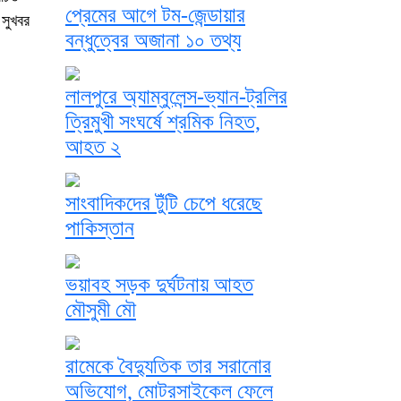
প্রেমের আগে টম-জেন্ডায়ার
 সুখবর
বন্ধুত্বের অজানা ১০ তথ্য
লালপুরে অ্যাম্বুলেন্স-ভ্যান-ট্রলির
ত্রিমুখী সংঘর্ষে শ্রমিক নিহত,
আহত ২
সাংবাদিকদের টুঁটি চেপে ধরেছে
পাকিস্তান
ভয়াবহ সড়ক দুর্ঘটনায় আহত
মৌসুমী মৌ
রামেকে বৈদ্যুতিক তার সরানোর
অভিযোগ, মোটরসাইকেল ফেলে