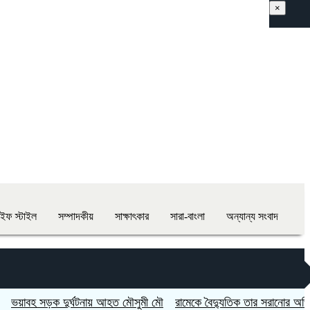
×
াইফ স্টাইল
সম্পাদকীয়
সাক্ষাৎকার
সারা-বাংলা
অন্যান্য সংবাদ
 সড়ক দুর্ঘটনায় আহত মৌসুমী মৌ
রামেকে বৈদ্যুতিক তার সরানোর অভিযোগ, ম