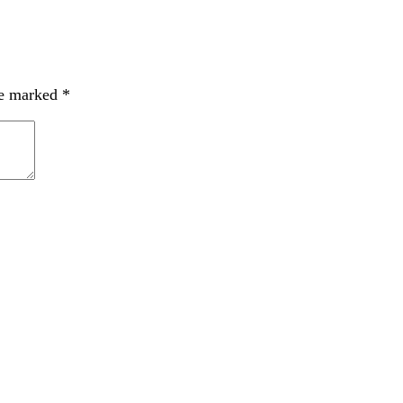
re marked
*