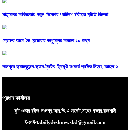
মাতৃত্বের অভিজ্ঞতায় নতুন সিনেমায় ‘হামিদা’ চরিত্রে প্রীতি জিনতা
প্রেমের আগে টম-জেন্ডায়ার বন্ধুত্বের অজানা ১০ তথ্য
লালপুরে অ্যাম্বুলেন্স-ভ্যান-ট্রলির ত্রিমুখী সংঘর্ষে শ্রমিক নিহত, আহত ২
প্রধান কার্যালয়
ফুট ওভার ব্রীজ সংলগ্ন,আর.ডি.এ মার্কেট,সাহেব বাজার,রাজশাহী
ই-মেইল:dailydeshnewsbd@gmail.com