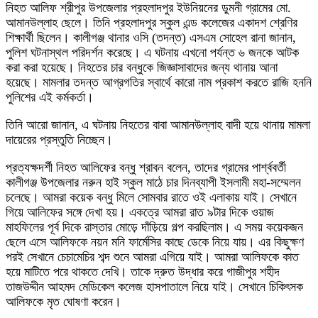
নিহত আলিফ শ্রীপুর উপজেলার প্রহলাদপুর ইউনিয়নের ডুমনী গ্রামের মো.
আমানউল্লাহ ছেলে। তিনি প্রহলাদপুর স্কুল এন্ড কলেজের একাদশ শ্রেণির
শিক্ষার্থী ছিলেন। কালীগঞ্জ থানার ওসি (তদন্ত) এসএম সোহেল রানা জানান,
পুলিশ ঘটনাস্থল পরিদর্শন করেছে। এ ঘটনায় এখনো পর্যন্ত ৬ জনকে আটক
করা করা হয়েছে। নিহতের চার বন্ধুকে জিজ্ঞাসাবাদের জন্য থানায় আনা
হয়েছে। মামলার তদন্ত আগ্রগতির স্বার্থে কারো নাম প্রকাশ করতে রাজি হননি
পুলিশের এই কর্মকর্তা।
তিনি আরো জানান, এ ঘটনায় নিহতের বাবা আমানউল্লাহ বাদী হয়ে থানায় মামলা
দায়েরের প্রস্তুতি নিচ্ছেন।
প্রত্যক্ষদর্শী নিহত আলিফের বন্ধু শ্রাবন বলেন, তাদের গ্রামের পার্শ্ববর্তী
কালীগঞ্জ উপজেলার নরুন হাই স্কুল মাঠে চার দিনব্যাপী ইসলামী মহা-সম্মেলন
চলেছে। আমরা কয়েক বন্ধু মিলে সোমবার রাতে ওই এলাকায় যাই। সেখানে
গিয়ে আলিফের সঙ্গে দেখা হয়। একত্রে আমরা রাত ৯টার দিকে ওয়াজ
মাহফিলের পূর্ব দিকে রাস্তার মোড়ে দাঁড়িয়ে গল্প করছিলাম। এ সময় কয়েকজন
ছেলে এসে আলিফকে নয়ন মনি ফার্মেসির কাছে ডেকে নিয়ে যায়। এর কিছুক্ষণ
পরই সেখানে চেচামেচির শব্দ শুনে আমরা এগিয়ে যাই। আমরা আলিফকে কাত
হয়ে মাটিতে পরে থাকতে দেখি। তাকে দ্রুত উদ্ধার করে গাজীপুর শহীদ
তাজউদ্দীন আহমদ মেডিকেল কলেজ হাসপাতালে নিয়ে যাই। সেখানে চিকিৎসক
আলিফকে মৃত ঘোষণা করেন।