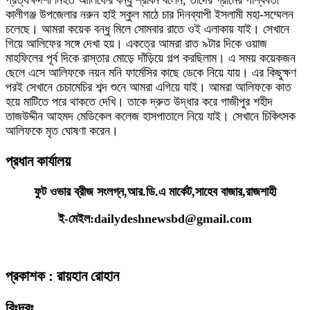
প্রত্যক্ষদর্শী নিহত আলিফের বন্ধু শ্রাবন বলেন, তাদের গ্রামের পার্শ্ববর্তী
কালীগঞ্জ উপজেলার নরুন হাই স্কুল মাঠে চার দিনব্যাপী ইসলামী মহা-সম্মেলন
চলেছে। আমরা কয়েক বন্ধু মিলে সোমবার রাতে ওই এলাকায় যাই। সেখানে
গিয়ে আলিফের সঙ্গে দেখা হয়। একত্রে আমরা রাত ৯টার দিকে ওয়াজ
মাহফিলের পূর্ব দিকে রাস্তার মোড়ে দাঁড়িয়ে গল্প করছিলাম। এ সময় কয়েকজন
ছেলে এসে আলিফকে নয়ন মনি ফার্মেসির কাছে ডেকে নিয়ে যায়। এর কিছুক্ষণ
পরই সেখানে চেচামেচির শব্দ শুনে আমরা এগিয়ে যাই। আমরা আলিফকে কাত
হয়ে মাটিতে পরে থাকতে দেখি। তাকে দ্রুত উদ্ধার করে গাজীপুর শহীদ
তাজউদ্দীন আহমদ মেডিকেল কলেজ হাসপাতালে নিয়ে যাই। সেখানে চিকিৎসক
আলিফকে মৃত ঘোষণা করেন।
প্রধান কার্যালয়
ফুট ওভার ব্রীজ সংলগ্ন,আর.ডি.এ মার্কেট,সাহেব বাজার,রাজশাহী
ই-মেইল:dailydeshnewsbd@gmail.com
প্রকাশক : রায়হান রোহান
বিঃদ্রঃ