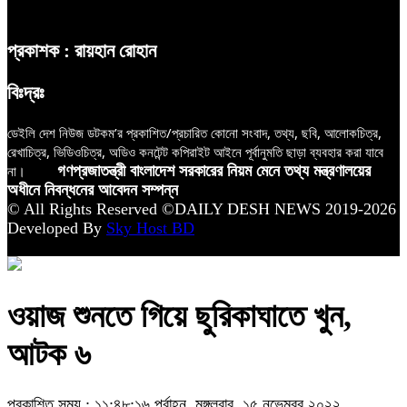
প্রকাশক : রায়হান রোহান
বিঃদ্রঃ
ডেইলি দেশ নিউজ ডটকম’র প্রকাশিত/প্রচারিত কোনো সংবাদ, তথ্য, ছবি, আলোকচিত্র,
রেখাচিত্র, ভিডিওচিত্র, অডিও কনটেন্ট কপিরাইট আইনে পূর্বানুমতি ছাড়া ব্যবহার করা যাবে
না।
গণপ্রজাতন্ত্রী বাংলাদেশ সরকারের নিয়ম মেনে তথ্য মন্ত্রণালয়ের
অধীনে নিবন্ধনের আবেদন সম্পন্ন
© All Rights Reserved ©DAILY DESH NEWS 2019-2026
Developed By
Sky Host BD
ওয়াজ শুনতে গিয়ে ছুরিকাঘাতে খুন,
আটক ৬
প্রকাশিত সময় : ১১:৪৮:১৬ পূর্বাহ্ন, মঙ্গলবার, ১৫ নভেম্বর ২০২২