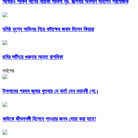
আবারও শাকিব খানের নায়িকা সাবিলা নূর, জল্পনার অবসান ঘটালেন প্রযোজক
ঘনিষ্ঠ দৃশ্যে অভিনয় নিয়ে কটাক্ষের জবাব দিলেন কিয়ারা
ছবির শুটিংয়ে গুরুতর আহত রাশমিকা
সর্বশেষ
ইসলামের প্রথম জুমার খুতবায় যে বার্তা দেন মহানবী (সা.)
কাউকে জীবনসঙ্গী হিসেবে পাওয়ার জন্য দোয়া করা যাবে?