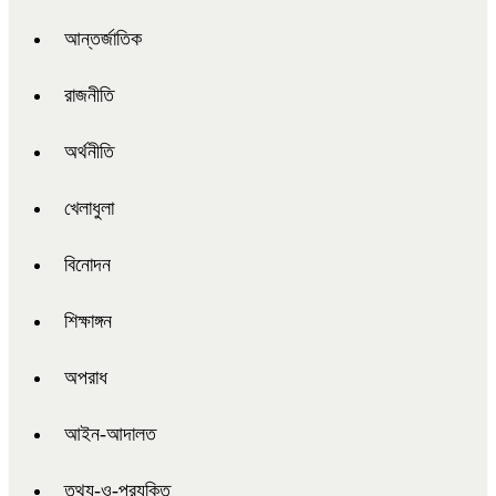
আন্তর্জাতিক
রাজনীতি
অর্থনীতি
খেলাধুলা
বিনোদন
শিক্ষাঙ্গন
অপরাধ
আইন-আদালত
তথ্য-ও-প্রযুক্তি