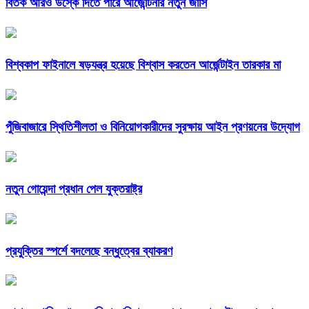
বিতর্ক আরও উস্কে দিতে পারে আর্জেন্টিনার নতুন জার্সি
বিশ্বকাপ ফাইনালে ষড়যন্ত্র হয়েছে বিশ্বাস করতেন আর্জেন্টাইন তারকার মা
পুঁজিবাজারে স্থিতিশীলতা ও বিনিয়োগকারীদের সুরক্ষায় আইন প্রণয়নের উদ্যোগ
নতুন গোয়েন্দা প্রধান পেল যুক্তরাষ্ট্র
প্রযুক্তির স্পর্শে বদলেছে বন্ধুত্বের ব্যাকরণ