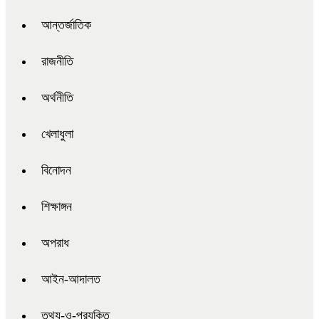
আন্তর্জাতিক
রাজনীতি
অর্থনীতি
খেলাধুলা
বিনোদন
শিক্ষাঙ্গন
অপরাধ
আইন-আদালত
তথ্য-ও-প্রযুক্তি