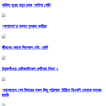
সাবিলা নূরের নতুন চমক ‘ফাইসা গেছি’
‘লাপাত্তা’য় ব্যস্ত নুসরাত ফারিয়া
জীবনের কোনো সিলেবাস নেই: মোদি
ঠাকুরগাঁওয়ে মোটরসাইকেল দুর্ঘটনায় নিহত ২
‘ভালোবেসে শেষ বিদায়ের সকল কিছু পাঠালাম’ চিঠিতে বিএনপি নেতাকে হত্যার
হুমকি