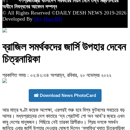
না।
গণপ্রজাতন্ত্রী বাংলাদেশ সরকারের নিয়ম মেনে তথ্য মন্ত্রণালয়ের
অধীনে নিবন্ধনের আবেদন সম্পন্ন
© All Rights Reserved ©DAILY DESH NEWS 2019-2026
Developed By
Sky Host BD
ব্রাজিল সমর্থকদের জার্সি উপহার দেবেন
চিত্রনায়িকা
প্রকাশিত সময় : ০২:৪২:৩৪ অপরাহ্ন, রবিবার, ২০ নভেম্বর ২০২২
📸 Download News PhotoCard
আর মাত্র ঘণ্টা কয়েক অপেক্ষা, এরপরই শুরু হবে বিশ্ব ফুটবলের সবচেয়ে বড়
আসর। মধ্যপ্রাচ্যের দেশ কাতারে ‘দ্য গ্রেটেস্ট শো অন আর্থ’র জ্বরে এখন
কাবু দেশের মানুষজন। পিছিয়ে নেই তারকা শিল্পীরাও। প্রিয় দলকে সমর্থন
জানিয়ে এবার জার্সি উপহার দেওয়ার ঘোষণা দিলেন ‘মুসাফির’খ্যাত চিত্রনায়িকা