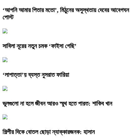
‘আপনি আমার পিতার মতো’, মিঠুনের অসুস্থতায় দেবের আবেগঘন
পোস্ট
সাবিলা নূরের নতুন চমক ‘ফাইসা গেছি’
‘লাপাত্তা’য় ব্যস্ত নুসরাত ফারিয়া
ভুলগুলো না হলে জীবন আরও স্মুথ হতে পারত: শাকিব খান
শিল্পীর দিকে বোতল ছোড়া ন্যাক্কারজনক: হাসান