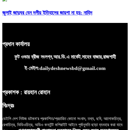
জুলাই জাদুঘর যেন দলীয় ইতিহাসের জায়গা না হয়: নাহিদ
প্রধান কার্যালয়
ফুট ওভার ব্রীজ সংলগ্ন,আর.ডি.এ মার্কেট,সাহেব বাজার,রাজশাহী
ই-মেইল:dailydeshnewsbd@gmail.com
প্রকাশক : রায়হান রোহান
বিঃদ্রঃ
ডেইলি দেশ নিউজ ডটকম’র প্রকাশিত/প্রচারিত কোনো সংবাদ, তথ্য, ছবি, আলোকচিত্র,
রেখাচিত্র, ভিডিওচিত্র, অডিও কনটেন্ট কপিরাইট আইনে পূর্বানুমতি ছাড়া ব্যবহার করা যাবে