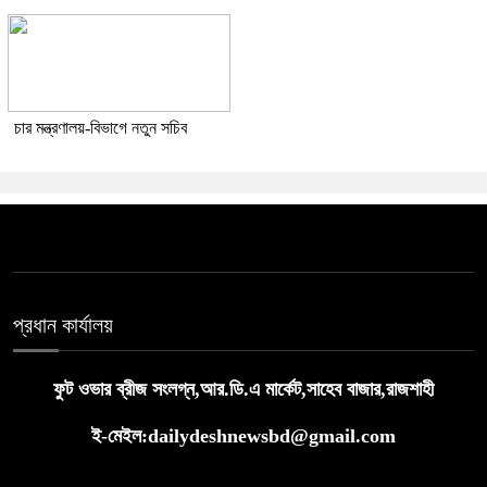
চার মন্ত্রণালয়-বিভাগে নতুন সচিব
প্রধান কার্যালয়
ফুট ওভার ব্রীজ সংলগ্ন,আর.ডি.এ মার্কেট,সাহেব বাজার,রাজশাহী
ই-মেইল:dailydeshnewsbd@gmail.com