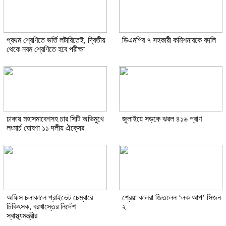
প্রথম শ্রেণিতে ভর্তি লটারিতেই, দ্বিতীয়
ডিএমপির ৭ সহকারী কমিশনারকে বদলি
থেকে নবম শ্রেণিতে হবে পরীক্ষা
ঢাকায় মহাসমাবেশসহ চার সিটি অভিমুখে
জুলাইয়ে সড়কে ঝরল ৪১৬ প্রাণ
লংমার্চ ঘোষণা ১১ দলীয় ঐক্যের
অফিস চলাকালে প্রাইভেট চেম্বারে
শ্রেয়া কালরা জিতলেন ‘লক আপ’ সিজন
চিকিৎসক, বরখাস্তের নির্দেশ
২
স্বাস্থ্যমন্ত্রীর