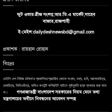
ফুট ওভার ব্রীজ সংলগ্ন,আর.ডি.এ মার্কেট,সাহেব
বাজার,রাজশাহী
ই-মেইল:dailydeshnewsbd@gmail.com
প্রকাশক : রায়হান রোহান
বিঃদ্রঃ
ডেইলি দেশ নিউজ ডটকম’র প্রকাশিত/প্রচারিত কোনো সংবাদ, তথ্য, ছবি, আলোকচিত্র,
রেখাচিত্র, ভিডিওচিত্র, অডিও কনটেন্ট কপিরাইট আইনে পূর্বানুমতি ছাড়া ব্যবহার করা যাবে
গণপ্রজাতন্ত্রী বাংলাদেশ সরকারের নিয়ম মেনে তথ্য
না।
মন্ত্রণালয়ের অধীনে নিবন্ধনের আবেদন সম্পন্ন