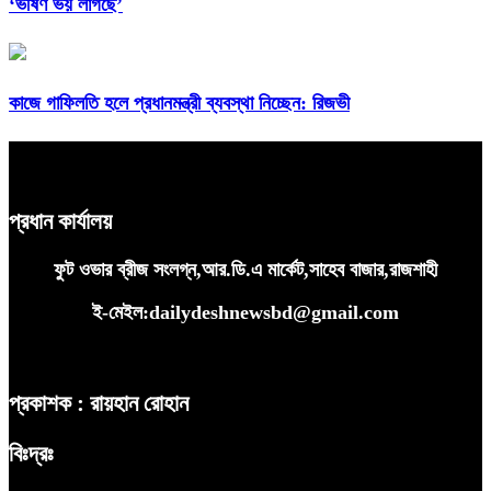
‘ভীষণ ভয় লাগছে’
কাজে গাফিলতি হলে প্রধানমন্ত্রী ব্যবস্থা নিচ্ছেন: রিজভী
প্রধান কার্যালয়
ফুট ওভার ব্রীজ সংলগ্ন,আর.ডি.এ মার্কেট,সাহেব বাজার,রাজশাহী
ই-মেইল:dailydeshnewsbd@gmail.com
প্রকাশক : রায়হান রোহান
বিঃদ্রঃ