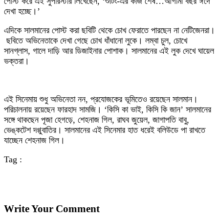
পোস্ট করে এই সুপারস্টার লিখেছেন, ‘শুটিং-এর কাজ শেষ…আগামী বছর ঈদে
দেখা হচ্ছে।’
এদিকে সালমানের পোস্ট করা ছবিটি থেকে চোখ ফেরাতে পারছেন না নেটিজেনরা।
ছবিতে অভিনেতাকে দেখা গেছে চোখ ধাঁধানো লুকে। লম্বা চুল, চোখে
সানগ্লাস, গালে দাড়ি আর ডিজাইনার পোশাক। সালমানের এই লুক দেখে ঘায়েল
ভক্তরা।
এই সিনেমায় শুধু অভিনেতা নন, প্রযোজকের ভূমিতেও রয়েছেন সালমান।
পরিচালনায় রয়েছেন ফারহাদ সামজি। ‘কিসি কা ভাই, কিসি কি জান’ সালমানের
সঙ্গে থাকছেন পূজা হেগড়ে, শেহনাজ গিল, রাঘব জুয়েল, জাগাপতি বাবু,
ভেঙ্কটেশ দগ্গুবাতির। সালমানের এই সিনেমার হাত ধরেই বলিউডে পা রাখতে
যাচ্ছেন শেহনাজ গিল।
Tag :
Write Your Comment