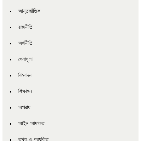
আন্তর্জাতিক
রাজনীতি
অর্থনীতি
খেলাধুলা
বিনোদন
শিক্ষাঙ্গন
অপরাধ
আইন-আদালত
তথ্য-ও-প্রযুক্তি