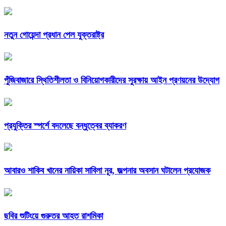
নতুন গোয়েন্দা প্রধান পেল যুক্তরাষ্ট্র
পুঁজিবাজারে স্থিতিশীলতা ও বিনিয়োগকারীদের সুরক্ষায় আইন প্রণয়নের উদ্যোগ
প্রযুক্তির স্পর্শে বদলেছে বন্ধুত্বের ব্যাকরণ
আবারও শাকিব খানের নায়িকা সাবিলা নূর, জল্পনার অবসান ঘটালেন প্রযোজক
ছবির শুটিংয়ে গুরুতর আহত রাশমিকা