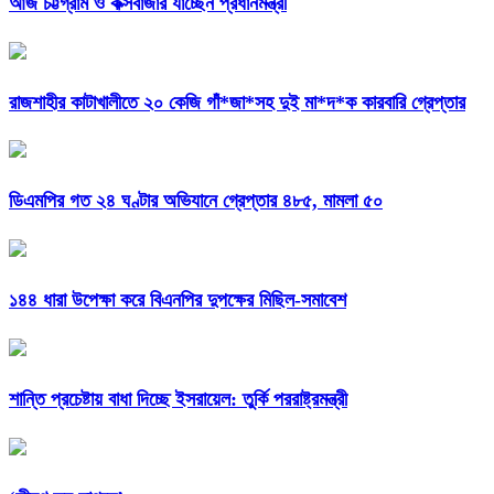
আজ চট্টগ্রাম ও কক্সবাজার যাচ্ছেন প্রধানমন্ত্রী
রাজশাহীর কাটাখালীতে ২০ কেজি গাঁ*জা*সহ দুই মা*দ*ক কারবারি গ্রেপ্তার
ডিএমপির গত ২৪ ঘণ্টার অভিযানে গ্রেপ্তার ৪৮৫, মামলা ৫০
১৪৪ ধারা উপেক্ষা করে বিএনপির দুপক্ষের মিছিল-সমাবেশ
শান্তি প্রচেষ্টায় বাধা দিচ্ছে ইসরায়েল: তুর্কি পররাষ্ট্রমন্ত্রী