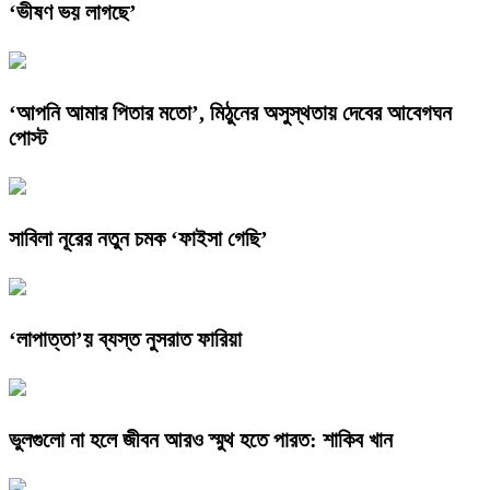
‘ভীষণ ভয় লাগছে’
‘আপনি আমার পিতার মতো’, মিঠুনের অসুস্থতায় দেবের আবেগঘন
পোস্ট
সাবিলা নূরের নতুন চমক ‘ফাইসা গেছি’
‘লাপাত্তা’য় ব্যস্ত নুসরাত ফারিয়া
ভুলগুলো না হলে জীবন আরও স্মুথ হতে পারত: শাকিব খান