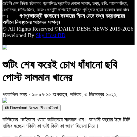
ডেইলি দেশ নিউজ ডটকম’র প্রকাশিত/প্রচারিত কোনো সংবাদ, তথ্য, ছবি, আলোকচিত্র,
রেখাচিত্র, ভিডিওচিত্র, অডিও কনটেন্ট কপিরাইট আইনে পূর্বানুমতি ছাড়া ব্যবহার করা যাবে
না।
গণপ্রজাতন্ত্রী বাংলাদেশ সরকারের নিয়ম মেনে তথ্য মন্ত্রণালয়ের
অধীনে নিবন্ধনের আবেদন সম্পন্ন
© All Rights Reserved ©DAILY DESH NEWS 2019-2026
Developed By
Sky Host BD
শুটিং শেষ করেই চোখ ধাঁধানো ছবি
পোস্ট সালমান খানের
প্রকাশিত সময় : ১০:০৭:২৫ অপরাহ্ন, শনিবার, ৩ ডিসেম্বর ২০২২
📸 Download News PhotoCard
বলিউডের ‘ভাইজান’খ্যাত অভিনেতা সালমান খান। আগামী বছরের ঈদে তিনি
হাজির হচ্ছেন ‘কিসি কা ভাই কিসি কা জান’ সিনেমা নিয়ে।