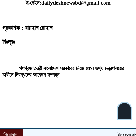
ই-মেইল:dailydeshnewsbd@gmail.com
প্রকাশক : রায়হান রোহান
বিঃদ্রঃ
ডেইলি দেশ নিউজ ডটকম’র প্রকাশিত/প্রচারিত কোনো সংবাদ, তথ্য, ছবি, আলোকচিত্র,
রেখাচিত্র, ভিডিওচিত্র, অডিও কনটেন্ট কপিরাইট আইনে পূর্বানুমতি ছাড়া ব্যবহার করা যাবে
না।
গণপ্রজাতন্ত্রী বাংলাদেশ সরকারের নিয়ম মেনে তথ্য মন্ত্রণালয়ের
অধীনে নিবন্ধনের আবেদন সম্পন্ন
শিরোনাম
বিদ্যুৎ-জ্বালানি 