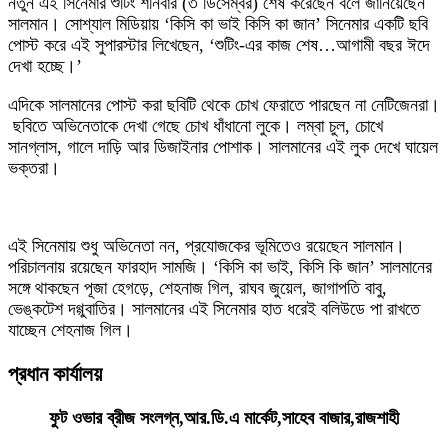
নতুন এই সিনেমার শুটিং শনিবার (৩ ডিসেম্বর) শেষ করেছেন বলে জানিয়েছেন
সালমান। সোশ্যাল মিডিয়ায় ‘কিসি কা ভাই কিসি কা জান’ সিনেমার একটি ছবি
পোস্ট করে এই সুপারস্টার লিখেছেন, ‘শুটিং-এর কাজ শেষ…আগামী বছর ঈদে
দেখা হচ্ছে।’
এদিকে সালমানের পোস্ট করা ছবিটি থেকে চোখ ফেরাতে পারছেন না নেটিজেনরা।
ছবিতে অভিনেতাকে দেখা গেছে চোখ ধাঁধানো লুকে। লম্বা চুল, চোখে
সানগ্লাস, গালে দাড়ি আর ডিজাইনার পোশাক। সালমানের এই লুক দেখে ঘায়েল
ভক্তরা।
এই সিনেমায় শুধু অভিনেতা নন, প্রযোজকের ভূমিতেও রয়েছেন সালমান।
পরিচালনায় রয়েছেন ফারহাদ সামজি। ‘কিসি কা ভাই, কিসি কি জান’ সালমানের
সঙ্গে থাকছেন পূজা হেগড়ে, শেহনাজ গিল, রাঘব জুয়েল, জাগাপতি বাবু,
ভেঙ্কটেশ দগ্গুবাতির। সালমানের এই সিনেমার হাত ধরেই বলিউডে পা রাখতে
যাচ্ছেন শেহনাজ গিল।
প্রধান কার্যালয়
ফুট ওভার ব্রীজ সংলগ্ন,আর.ডি.এ মার্কেট,সাহেব বাজার,রাজশাহী