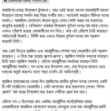
📸 Download News PhotoCard
সারাবিশ্বে চলছে বিশ্বকাপ উন্মাদনা। আর এরই মধ্যে অনেক তারকাশিল্পী জানান
দিয়েছেন তাদের সমর্থন করা প্রিয় দলটির নাম। অনেকেই করছেন বিভিন্ন দলের
সমর্থন। সামাজিক যোগাযোগ মাধ্যম জুড়ে সেসব পোস্ট করার পর ভক্তদের
কমেন্টের ছড়াছড়ি। বেশিরভাগ তারকার বিশ্বকাপ ফুটবল দলের নাম জানা গেলেও
এখনও ধোঁয়াশা রয়েছে মেহজাবীনের দল নিয়ে। আর এই ধোঁয়াশা তৈরি করেছেন
অভিনেত্রী নিজেই। নির্দিষ্ট করে এখনও নিজের ফুটবল দলের নাম প্রকাশ
করেননি তিনি।
আর এরই ভিতরে ব্রাজিল এবং আর্জেন্টিনার পোশাক পরে মেহজাবীন ছবি প্রকাশ
করেছেন। এ নিয়ে শুরু হয়েছে জল্পনা-কল্পনা। ব্রাজিল সমর্থক ভক্তরা ভাবছেন
তিনি হয়ত ব্রাজিল সমর্থক। এদিকে আর্জেন্টিনার সমর্থকরা ভাবছেন তিনি
আর্জেন্টিনার সমর্থক। সব দলের হয়ে উদযাপন কেন, তার উত্তর জানতে চেয়ে
ভক্তরা কমেন্ট করলেও তাতে সাড়া দেননি এই অভিনেত্রী।
ব্রাজিল ক্যামেরুনের খেলার দিন ব্রাজিলের জাতীয় ফুটবল দলের লোগসহ একটি
টি-শার্ট পরেছিলেন মেহজাবীন। সেটা আপলোড করে ক্যাপশনে লেখেন ‘মিশন
হেক্সা?’ ষষ্ঠ বারের বিশ্বকাপ জয় করলে সেটিকে হেক্সা বলা হবে।
এদিকে গত ৩ ডিসেম্বর রাত একটায় আর্জেন্টিনা-অস্ট্রেলিয়ার ম্যাচে
মেহজাবীনকে সামাজিক যোগাযোগ মাধ্যম ফেসবুকে দেখা যায় আর্জেন্টিনার জার্সি