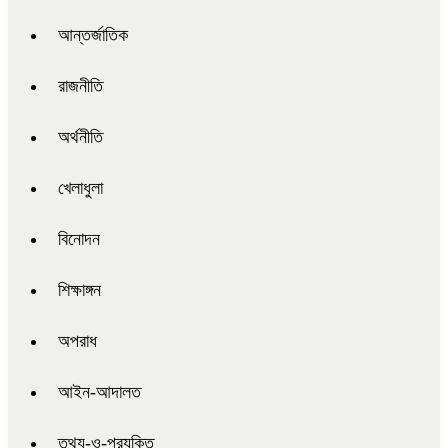
আন্তর্জাতিক
রাজনীতি
অর্থনীতি
খেলাধুলা
বিনোদন
শিক্ষাঙ্গন
অপরাধ
আইন-আদালত
তথ্য-ও-প্রযুক্তি