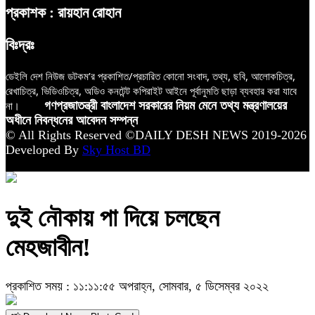
প্রকাশক : রায়হান রোহান
বিঃদ্রঃ
ডেইলি দেশ নিউজ ডটকম’র প্রকাশিত/প্রচারিত কোনো সংবাদ, তথ্য, ছবি, আলোকচিত্র,
রেখাচিত্র, ভিডিওচিত্র, অডিও কনটেন্ট কপিরাইট আইনে পূর্বানুমতি ছাড়া ব্যবহার করা যাবে
না।
গণপ্রজাতন্ত্রী বাংলাদেশ সরকারের নিয়ম মেনে তথ্য মন্ত্রণালয়ের
অধীনে নিবন্ধনের আবেদন সম্পন্ন
© All Rights Reserved ©DAILY DESH NEWS 2019-2026
Developed By
Sky Host BD
দুই নৌকায় পা দিয়ে চলছেন
মেহজাবীন!
প্রকাশিত সময় : ১১:১১:৫৫ অপরাহ্ন, সোমবার, ৫ ডিসেম্বর ২০২২