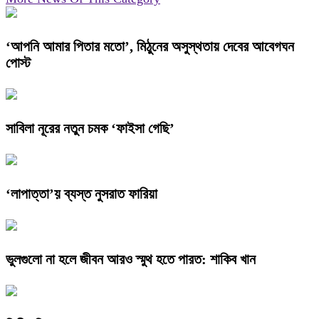
‘আপনি আমার পিতার মতো’, মিঠুনের অসুস্থতায় দেবের আবেগঘন
পোস্ট
সাবিলা নূরের নতুন চমক ‘ফাইসা গেছি’
‘লাপাত্তা’য় ব্যস্ত নুসরাত ফারিয়া
ভুলগুলো না হলে জীবন আরও স্মুথ হতে পারত: শাকিব খান