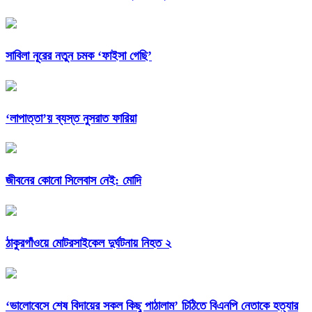
সাবিলা নূরের নতুন চমক ‘ফাইসা গেছি’
‘লাপাত্তা’য় ব্যস্ত নুসরাত ফারিয়া
জীবনের কোনো সিলেবাস নেই: মোদি
ঠাকুরগাঁওয়ে মোটরসাইকেল দুর্ঘটনায় নিহত ২
‘ভালোবেসে শেষ বিদায়ের সকল কিছু পাঠালাম’ চিঠিতে বিএনপি নেতাকে হত্যার