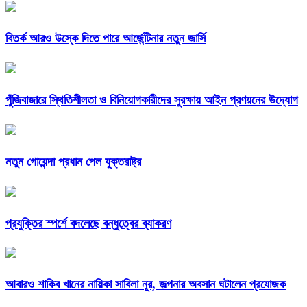
বিতর্ক আরও উস্কে দিতে পারে আর্জেন্টিনার নতুন জার্সি
পুঁজিবাজারে স্থিতিশীলতা ও বিনিয়োগকারীদের সুরক্ষায় আইন প্রণয়নের উদ্যোগ
নতুন গোয়েন্দা প্রধান পেল যুক্তরাষ্ট্র
প্রযুক্তির স্পর্শে বদলেছে বন্ধুত্বের ব্যাকরণ
আবারও শাকিব খানের নায়িকা সাবিলা নূর, জল্পনার অবসান ঘটালেন প্রযোজক