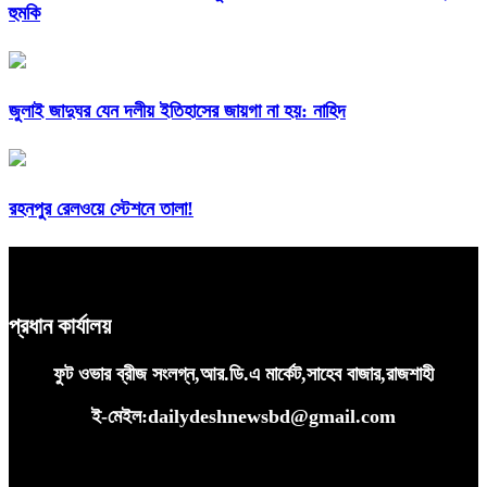
হুমকি
জুলাই জাদুঘর যেন দলীয় ইতিহাসের জায়গা না হয়: নাহিদ
রহনপুর রেলওয়ে স্টেশনে তালা!
প্রধান কার্যালয়
ফুট ওভার ব্রীজ সংলগ্ন,আর.ডি.এ মার্কেট,সাহেব বাজার,রাজশাহী
ই-মেইল:dailydeshnewsbd@gmail.com