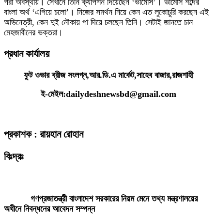
পরা অবস্থায়। সেখানে তিনি ক্যাপশন দিয়েছেন ‘ভামোস’। ভামোস শব্দের
বাংলা অর্থ ‘এগিয়ে চলো’। নিজের সমর্থন নিয়ে কেন এত লুকোচুরি করছেন এই
অভিনেত্রী, কেন দুই নৌকায় পা দিয়ে চলছেন তিনি। সেটাই জানতে চান
মেহজাবীনের ভক্তরা।
প্রধান কার্যালয়
ফুট ওভার ব্রীজ সংলগ্ন,আর.ডি.এ মার্কেট,সাহেব বাজার,রাজশাহী
ই-মেইল:dailydeshnewsbd@gmail.com
প্রকাশক : রায়হান রোহান
বিঃদ্রঃ
ডেইলি দেশ নিউজ ডটকম’র প্রকাশিত/প্রচারিত কোনো সংবাদ, তথ্য, ছবি, আলোকচিত্র,
রেখাচিত্র, ভিডিওচিত্র, অডিও কনটেন্ট কপিরাইট আইনে পূর্বানুমতি ছাড়া ব্যবহার করা যাবে
না।
গণপ্রজাতন্ত্রী বাংলাদেশ সরকারের নিয়ম মেনে তথ্য মন্ত্রণালয়ের
অধীনে নিবন্ধনের আবেদন সম্পন্ন