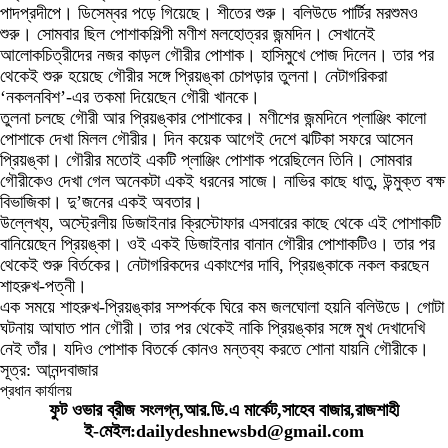
পাদপ্রদীপে। ডিসেম্বর পড়ে গিয়েছে। শীতের শুরু। বলিউডে পার্টির মরশুমও
শুরু। সোমবার ছিল পোশাকশিল্পী মণীশ মলহোত্রর জন্মদিন। সেখানেই
আলোকচিত্রীদের নজর কাড়ল গৌরীর পোশাক। হাসিমুখে পোজ দিলেন। তার পর
থেকেই শুরু হয়েছে গৌরীর সঙ্গে প্রিয়ঙ্কা চোপড়ার তুলনা। নেটাগরিকরা
‘নকলনবিশ’-এর তকমা দিয়েছেন গৌরী খানকে।
তুলনা চলছে গৌরী আর প্রিয়ঙ্কার পোশাকের। মণীশের জন্মদিনে প্লাঞ্জিং কালো
পোশাকে দেখা মিলল গৌরীর। দিন কয়েক আগেই দেশে ঝটিকা সফরে আসেন
প্রিয়ঙ্কা। গৌরীর মতোই একটি প্লাঞ্জিং পোশাক পরেছিলেন তিনি। সোমবার
গৌরীকেও দেখা গেল অনেকটা একই ধরনের সাজে। নাভির কাছে ধাতু, উন্মুক্ত বক্ষ
বিভাজিকা। দু’জনের একই অবতার।
উল্লেখ্য, অস্ট্রেলীয় ডিজাইনার ক্রিস্টোফার এসবারের কাছে থেকে এই পোশাকটি
বানিয়েছেন প্রিয়ঙ্কা। ওই একই ডিজাইনার বানান গৌরীর পোশাকটিও। তার পর
থেকেই শুরু বির্তকের। নেটাগরিকদের একাংশের দাবি, প্রিয়ঙ্কাকে নকল করছেন
শাহরুখ-পত্নী।
এক সময়ে শাহরুখ-প্রিয়ঙ্কার সম্পর্ককে ঘিরে কম জলঘোলা হয়নি বলিউডে। গোটা
ঘটনায় আঘাত পান গৌরী। তার পর থেকেই নাকি প্রিয়ঙ্কার সঙ্গে মুখ দেখাদেখি
নেই তাঁর। যদিও পোশাক বিতর্কে কোনও মন্তব্য করতে শোনা যায়নি গৌরীকে।
সূত্র: আনন্দবাজার
প্রধান কার্যালয়
ফুট ওভার ব্রীজ সংলগ্ন,আর.ডি.এ মার্কেট,সাহেব বাজার,রাজশাহী
ই-মেইল:dailydeshnewsbd@gmail.com