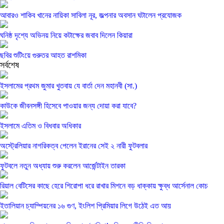
আবারও শাকিব খানের নায়িকা সাবিলা নূর, জল্পনার অবসান ঘটালেন প্রযোজক
ঘনিষ্ঠ দৃশ্যে অভিনয় নিয়ে কটাক্ষের জবাব দিলেন কিয়ারা
ছবির শুটিংয়ে গুরুতর আহত রাশমিকা
সর্বশেষ
ইসলামের প্রথম জুমার খুতবায় যে বার্তা দেন মহানবী (সা.)
কাউকে জীবনসঙ্গী হিসেবে পাওয়ার জন্য দোয়া করা যাবে?
ইসলামে এতিম ও বিধবার অধিকার
অস্ট্রেলিয়ার নাগরিকত্ব পেলেন ইরানের সেই ২ নারী ফুটবলার
ফুটবলে নতুন অধ্যায় শুরু করলেন আর্জেন্টাইন তারকা
রিয়াল বেটিসের কাছে হেরে শিরোপা ধরে রাখার মিশনে বড় ধাক্কায় ক্ষুব্ধ আর্সেনাল কোচ
ইতালিয়ান চ্যাম্পিয়নের ১৬ গুণ, ইংলিশ প্রিমিয়ার লিগে উঠেই এত আয়