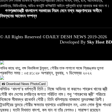
ডেইলি দেশ নিউজ ডটকম’র প্রকাশিত/প্রচারিত কোনো সংবাদ, তথ্য, ছবি, আলোকচিত্র,
রেখাচিত্র, ভিডিওচিত্র, অডিও কনটেন্ট কপিরাইট আইনে পূর্বানুমতি ছাড়া ব্যবহার করা যাবে না।
গণপ্রজাতন্ত্রী বাংলাদেশ সরকারের নিয়ম মেনে তথ্য মন্ত্রণালয়ের অধীনে
নিবন্ধনের আবেদন সম্পন্ন
© All Rights Reserved ©DAILY DESH NEWS 2019-2026
Developed By
Sky Host BD
নাভির কাছে ধাতু, বক্ষ বিভাজিকা উন্মুক্ত, গৌরীর তাক লাগানো সাজে প্রিয়ঙ্কার তুলনা
প্রকাশিত সময় : ০৫:৫১:২৮ অপরাহ্ন, বুধবার, ৭ ডিসেম্বর ২০২২
📸 Download News PhotoCard
বলিউড ‘বাদশা’র ধর্মপত্নী তিনি। নিজে অভিনয় না করলেও শাহরুখ খানের স্ত্রী
গৌরী খান দেশের চলচ্চিত্র জগতে পরিচিত নাম। শুধু ‘শাহরুখের স্ত্রী’ পরিচয়ে
নিজেকে সীমাবদ্ধ রাখেননি গৌরী। তিনি বলিপাড়ার নামজাদা অন্দরসজ্জা শিল্পী।
ইন্ডাস্ট্রির অন্দরে গৌরীর ক্ষমতার ব্যাপারে ওয়াকিবহাল নন, এমন লোক খুঁজে পাওয়া
দুষ্কর। যতটা বিখ্যাত বাদশা, কম যান না তাঁর বেগমও। সারাক্ষণ রয়েছেন