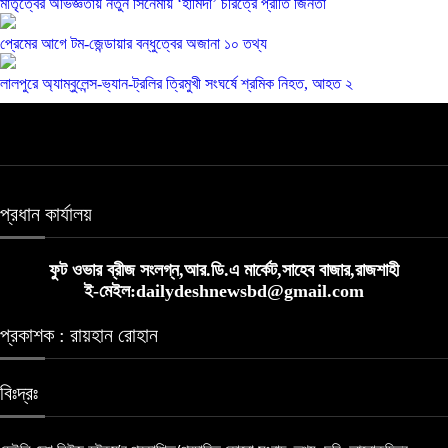
মাতৃত্বের অভিজ্ঞতায় নতুন সিনেমায় ‘হামিদা’ চরিত্রে প্রীতি জিনতা
প্রেমের আগে টম-জেন্ডায়ার বন্ধুত্বের অজানা ১০ তথ্য
লালপুরে অ্যাম্বুলেন্স-ভ্যান-ট্রলির ত্রিমুখী সংঘর্ষে শ্রমিক নিহত, আহত ২
প্রধান কার্যালয়
ফুট ওভার ব্রীজ সংলগ্ন,আর.ডি.এ মার্কেট,সাহেব বাজার,রাজশাহী
ই-মেইল:dailydeshnewsbd@gmail.com
প্রকাশক : রায়হান রোহান
বিঃদ্রঃ