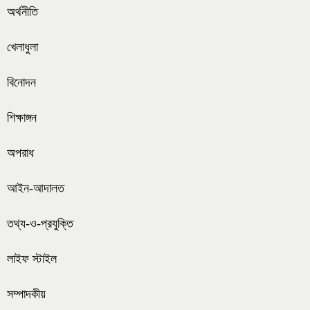
অর্থনীতি
খেলাধুলা
বিনোদন
শিক্ষাঙ্গন
অপরাধ
আইন-আদালত
তথ্য-ও-প্রযুক্তি
লাইফ স্টাইল
সম্পাদকীয়