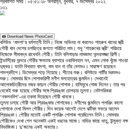
প্রকাশিত সময় : ০৫:৫১:২৮ অপরাহ্ন, বুধবার, ৭ ডিসেম্বর ২০২২
১৩১
📸 Download News PhotoCard
বলিউড ‘বাদশা’র ধর্মপত্নী তিনি। নিজে অভিনয় না করলেও শাহরুখ খানের স্ত্রী
গৌরী খান দেশের চলচ্চিত্র জগতে পরিচিত নাম। শুধু ‘শাহরুখের স্ত্রী’ পরিচয়ে
নিজেকে সীমাবদ্ধ রাখেননি গৌরী। তিনি বলিপাড়ার নামজাদা অন্দরসজ্জা শিল্পী।
ইন্ডাস্ট্রির অন্দরে গৌরীর ক্ষমতার ব্যাপারে ওয়াকিবহাল নন, এমন লোক খুঁজে পাওয়া
দুষ্কর। যতটা বিখ্যাত বাদশা, কম যান না তাঁর বেগমও। সারাক্ষণ রয়েছেন
পাদপ্রদীপে। ডিসেম্বর পড়ে গিয়েছে। শীতের শুরু। বলিউডে পার্টির মরশুমও
শুরু। সোমবার ছিল পোশাকশিল্পী মণীশ মলহোত্রর জন্মদিন। সেখানেই
আলোকচিত্রীদের নজর কাড়ল গৌরীর পোশাক। হাসিমুখে পোজ দিলেন। তার পর
থেকেই শুরু হয়েছে গৌরীর সঙ্গে প্রিয়ঙ্কা চোপড়ার তুলনা। নেটাগরিকরা
‘নকলনবিশ’-এর তকমা দিয়েছেন গৌরী খানকে।
তুলনা চলছে গৌরী আর প্রিয়ঙ্কার পোশাকের। মণীশের জন্মদিনে প্লাঞ্জিং কালো
পোশাকে দেখা মিলল গৌরীর। দিন কয়েক আগেই দেশে ঝটিকা সফরে আসেন
প্রিয়ঙ্কা। গৌরীর মতোই একটি প্লাঞ্জিং পোশাক পরেছিলেন তিনি। সোমবার
গৌরীকেও দেখা গেল অনেকটা একই ধরনের সাজে। নাভির কাছে ধাতু, উন্মুক্ত বক্ষ
বিভাজিকা। দু’জনের একই অবতার।