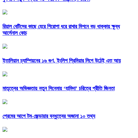
রিয়াল বেটিসের কাছে হেরে শিরোপা ধরে রাখার মিশনে বড় ধাক্কায় ক্ষুব্ধ
আর্সেনাল কোচ
ইতালিয়ান চ্যাম্পিয়নের ১৬ গুণ, ইংলিশ প্রিমিয়ার লিগে উঠেই এত আয়
মাতৃত্বের অভিজ্ঞতায় নতুন সিনেমায় ‘হামিদা’ চরিত্রে প্রীতি জিনতা
প্রেমের আগে টম-জেন্ডায়ার বন্ধুত্বের অজানা ১০ তথ্য