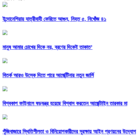
ইন্দোনেশিয়ায় যাত্রীবাহী ফেরিতে আগুন, নিহত ৫, নিখোঁজ ৪১
মানুষ আমার চোখের দিকে নয়, ব্রণের দিকেই তাকাত’
বিতর্ক আরও উস্কে দিতে পারে আর্জেন্টিনার নতুন জার্সি
বিশ্বকাপ ফাইনালে ষড়যন্ত্র হয়েছে বিশ্বাস করতেন আর্জেন্টাইন তারকার মা
পুঁজিবাজারে স্থিতিশীলতা ও বিনিয়োগকারীদের সুরক্ষায় আইন প্রণয়নের উদ্যোগ