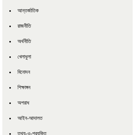
আন্তর্জাতিক
রাজনীতি
অর্থনীতি
খেলাধুলা
বিনোদন
শিক্ষাঙ্গন
অপরাধ
আইন-আদালত
তথ্য-ও-প্রযুক্তি