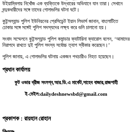
উইয়াম্বিলায় নিখোঁজ এক ব্যক্তিকে উদ্ধারের অভিযানে যান তারা। সেখানে
বন্দুকধারীদের সঙ্গে তাদের গোলাগুলির ঘটনা ঘটে।
কুইন্সল্যান্ড পুলিশ ইউনিয়নের প্রেসিডেন্ট ইয়ান লিভার্স জানান, বাংলোটিতে
ঢোকার সঙ্গে সঙ্গেই পুলিশ সদস্যদের লক্ষ্য করে গুলি চালানো হয়।
সংবাদ সম্মেলনে কুইন্সল্যান্ড পুলিশ কমান্ডার ক্যাটারিনা ক্যারোল বলেন, ‘আমাদের
নিরাপদে রাখতে দুই পুলিশ সদস্য সর্বোচ্চ ত্যাগ স্বীকার করেছেন।’
পুলিশ জানায়, এ গোলাগুলির ঘটনায় একজন পথচারীও নিহত হয়েছেন।
প্রধান কার্যালয়
ফুট ওভার ব্রীজ সংলগ্ন,আর.ডি.এ মার্কেট,সাহেব বাজার,রাজশাহী
ই-মেইল:dailydeshnewsbd@gmail.com
প্রকাশক : রায়হান রোহান