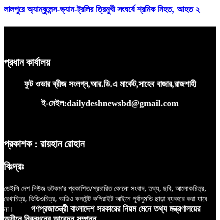
লালপুরে অ্যাম্বুলেন্স-ভ্যান-ট্রলির ত্রিমুখী সংঘর্ষে শ্রমিক নিহত, আহত ২
প্রধান কার্যালয়
ফুট ওভার ব্রীজ সংলগ্ন,আর.ডি.এ মার্কেট,সাহেব বাজার,রাজশাহী
ই-মেইল:dailydeshnewsbd@gmail.com
প্রকাশক : রায়হান রোহান
বিঃদ্রঃ
ডেইলি দেশ নিউজ ডটকম’র প্রকাশিত/প্রচারিত কোনো সংবাদ, তথ্য, ছবি, আলোকচিত্র,
রেখাচিত্র, ভিডিওচিত্র, অডিও কনটেন্ট কপিরাইট আইনে পূর্বানুমতি ছাড়া ব্যবহার করা যাবে
না।
গণপ্রজাতন্ত্রী বাংলাদেশ সরকারের নিয়ম মেনে তথ্য মন্ত্রণালয়ের
অধীনে নিবন্ধনের আবেদন সম্পন্ন