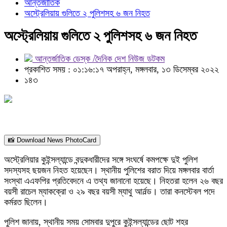
আন্তর্জাতিক
অস্ট্রেলিয়ায় গুলিতে ২ পুলিশসহ ৬ জন নিহত
অস্ট্রেলিয়ায় গুলিতে ২ পুলিশসহ ৬ জন নিহত
আন্তর্জাতিক ডেস্ক /দৈনিক দেশ নিউজ ডটকম
প্রকাশিত সময় : ০১:১৬:১৭ অপরাহ্ন, মঙ্গলবার, ১৩ ডিসেম্বর ২০২২
১৪৩
📸 Download News PhotoCard
অস্ট্রেলিয়ার কুইন্সল্যান্ডে বন্দুকধারীদের সঙ্গে সংঘর্ষে কমপক্ষে দুই পুলিশ
সদস্যসহ ছয়জন নিহত হয়েছেন। স্থানীয় পুলিশের বরাত দিয়ে মঙ্গলবার বার্তা
সংস্থা এএফপির প্রতিবেদনে এ তথ্য জানানো হয়েছে। নিহতরা হলেন ২৬ বছর
বয়সী রাচেল ম্যাকক্রো ও ২৯ বছর বয়সী ম্যাথু আর্নল্ড। তারা কনস্টেবল পদে
কর্মরত ছিলেন।
পুলিশ জানায়, স্থানীয় সময় সোমবার দুপুরে কুইন্সল্যান্ডের ছোট শহর