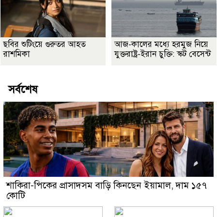
ছবির শুটিংয়ে গুরুতর আহত
আজ-কালের মধ্যে হরমুজ নিয়ে
রাশমিকা
যুক্তরাষ্ট্র-ইরান চুক্তি: স্কট বেসেন্ট
সর্বশেষ
শাকিরা-পিকের প্রাসাদসম বাড়ি কিনছেন ইয়ামাল, দাম ১৫৭
কোটি