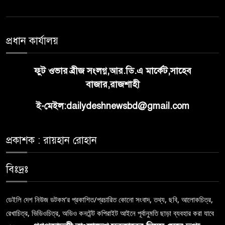
প্রধান কার্যালয়
ফুট ওভার ব্রীজ সংলগ্ন,আর.ডি.এ মার্কেট,সাহেব
বাজার,রাজশাহী
ই-মেইল:dailydeshnewsbd@gmail.com
প্রকাশক : রায়হান রোহান
বিঃদ্রঃ
ডেইলি দেশ নিউজ ডটকম’র প্রকাশিত/প্রচারিত কোনো সংবাদ, তথ্য, ছবি, আলোকচিত্র,
রেখাচিত্র, ভিডিওচিত্র, অডিও কনটেন্ট কপিরাইট আইনে পূর্বানুমতি ছাড়া ব্যবহার করা যাবে