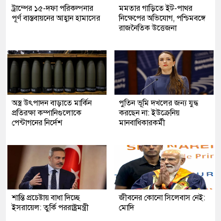
ট্রাম্পের ১৫-দফা পরিকল্পনার
মমতার গাড়িতে ইট-পাথর
পূর্ণ বাস্তবায়নের আহ্বান হামাসের
নিক্ষেপের অভিযোগ, পশ্চিমবঙ্গে
রাজনৈতিক উত্তেজনা
অস্ত্র উৎপাদন বাড়াতে মার্কিন
পুতিন ভূমি দখলের জন্য যুদ্ধ
প্রতিরক্ষা কম্পানিগুলোকে
করছেন না: ইউক্রেনিয়
পেন্টাগনের নির্দেশ
মানবাধিকারকর্মী
শান্তি প্রচেষ্টায় বাধা দিচ্ছে
জীবনের কোনো সিলেবাস নেই:
ইসরায়েল: তুর্কি পররাষ্ট্রমন্ত্রী
মোদি