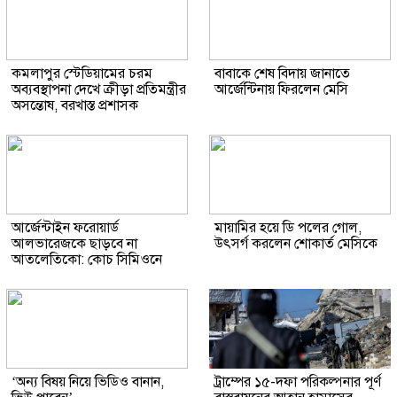
কমলাপুর স্টেডিয়ামের চরম
বাবাকে শেষ বিদায় জানাতে
অব্যবস্থাপনা দেখে ক্রীড়া প্রতিমন্ত্রীর
আর্জেন্টিনায় ফিরলেন মেসি
অসন্তোষ, বরখাস্ত প্রশাসক
আর্জেন্টাইন ফরোয়ার্ড
মায়ামির হয়ে ডি পলের গোল,
আলভারেজকে ছাড়বে না
উৎসর্গ করলেন শোকার্ত মেসিকে
আতলেতিকো: কোচ সিমিওনে
‘অন্য বিষয় নিয়ে ভিডিও বানান,
ট্রাম্পের ১৫-দফা পরিকল্পনার পূর্ণ