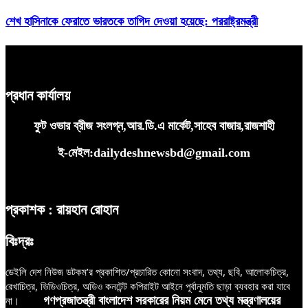
শেখ হাসিনাকে ফেরাতে ভারতকে তাগিদ দেওয়া হয়েছে: পররাষ্ট্রমন্ত্রী
প্রধান কার্যালয়
ফুট ওভার ব্রীজ সংলগ্ন,আর.ডি.এ মার্কেট,সাহেব বাজার,রাজশাহী
ই-মেইল:dailydeshnewsbd@gmail.com
প্রকাশক : রায়হান রোহান
বিঃদ্রঃ
ডেইলি দেশ নিউজ ডটকম’র প্রকাশিত/প্রচারিত কোনো সংবাদ, তথ্য, ছবি, আলোকচিত্র,
রেখাচিত্র, ভিডিওচিত্র, অডিও কনটেন্ট কপিরাইট আইনে পূর্বানুমতি ছাড়া ব্যবহার করা যাবে
না।
গণপ্রজাতন্ত্রী বাংলাদেশ সরকারের নিয়ম মেনে তথ্য মন্ত্রণালয়ের