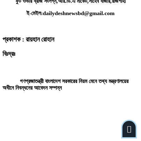
ফুট ওভার ব্রীজ সংলগ্ন,আর.ডি.এ মার্কেট,সাহেব বাজার,রাজশাহী
ই-মেইল:dailydeshnewsbd@gmail.com
প্রকাশক : রায়হান রোহান
বিঃদ্রঃ
ডেইলি দেশ নিউজ ডটকম’র প্রকাশিত/প্রচারিত কোনো সংবাদ, তথ্য, ছবি, আলোকচিত্র,
রেখাচিত্র, ভিডিওচিত্র, অডিও কনটেন্ট কপিরাইট আইনে পূর্বানুমতি ছাড়া ব্যবহার করা যাবে
না।
গণপ্রজাতন্ত্রী বাংলাদেশ সরকারের নিয়ম মেনে তথ্য মন্ত্রণালয়ের
অধীনে নিবন্ধনের আবেদন সম্পন্ন