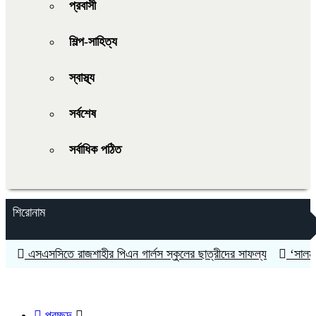
প্রবাসী
শিল্প-সাহিত্য
স্বাস্থ্য
সর্বশেষ
সর্বাধিক পঠিত
শিরোনাম
এসএসসিতে রাজশাহীর পিএন গার্লস স্কুলের ছাত্রীদের সাফল্য
‘সালমান শাহক
প্রচ্ছদ