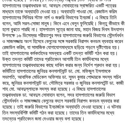
হাসপাতালের তত্ত্বাবধায়ক ডা. আবদুস সোবাহানের স্বাক্ষরিত একটি পত্রের
মাধ্যমে তাকে অব্যাহতি দেওয়া হয়। অব্যাহতি পাওয়া মো. রেজাউল করিম
হাসপাতালের সিনিয়র স্টাফ নার্স ও জরুরি বিভাগের ইনচার্জ। এ বিষয়ে তিনি
বলেন, আমি সরল-সোজা মানুষ। কিনে এনে বেলুন ফুলিয়েছি। কিন্তু কীভাবে কী
হলো বুঝতে পারছি না। হাসপাতাল সূত্রে জানা যায়, মহান বিজয় দিবস উদযাপন
উপলক্ষে ১৬ ডিসেম্বর শরীয়তপুর সদর হাসপাতালের জরুরি বিভাগের সৌন্দর্যবর্ধন
ও সাজসজ্জায় অংশ হিসেবে বেলুনের সঙ্গে সরকারি নিরাপদ কনডম ব্যবহার করেন
রেজাউল করিম, যা সামাজিক যোগাযোগমাধ্যমে ছড়িয়ে পড়লে দৃষ্টিগোচর হয়।
তাই হাসপাতালের কর্মকর্তাদের সমন্বয়ে একটি তদন্ত কমিটি গঠন করা হয়।
উক্ত তদন্ত কমিটি তাদের প্রতিবেদন আগামী তিন কার্যদিবসের মধ্যে
হাসপাতালের তত্ত্বাবধায়কের কাছে দাখিল করার জন্য নির্দেশ প্রদান করা হয়।
কমিটিতে হাসপাতালের জুনিয়র কনসালট্যান্ট ডা. মো. মফিজুল ইসলামকে
সভাপতি, আবাসিক মেডিকেল অফিসার ডা. সুমন কুমার পোদ্দারকে সদস্য সচিব
করে, জুনিয়র কনসালট্যান্ট ডা. সৌমিত্র সরকার ও জুনিয়র কনসালটেন্ট ডা. কাজী
শাহ মো. আবদুল্লাহকে সদস্য করা হয়েছে। এ বিষয়ে হাসপাতালের
তত্ত্বাবধায়ক ডা. আবদুস সোবাহান বলেন, সদর হাসপাতালের জরুরি বিভাগ
সৌন্দর্যবর্ধন ও সাজসজ্জায় বেলুনের বদলে সরকারি নিরাপদ কনডম ব্যবহার করা
হয়েছে। তাই জরুরি বিভাগের ইনচার্জকে অব্যাহতি দেওয়া হয়েছে। এ ঘটনায়
তিন সদস্যবিশিষ্ট কমিটি গঠন করা হয়েছে। তাদের তিন কার্যদিবসের মধ্যে
তদন্তের প্রতিবেদন জমা দেওয়ার জন্য বলা হয়েছে।