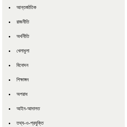
আন্তর্জাতিক
রাজনীতি
অর্থনীতি
খেলাধুলা
বিনোদন
শিক্ষাঙ্গন
অপরাধ
আইন-আদালত
তথ্য-ও-প্রযুক্তি