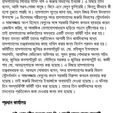
হাসপাতালের সিনিয়র স্টাফ নার্স ও জরুরি বিভাগের ইনচার্জ। এ বিষয়ে তিনি
বলেন, আমি সরল-সোজা মানুষ। কিনে এনে বেলুন ফুলিয়েছি। কিন্তু কীভাবে কী
হলো বুঝতে পারছি না। হাসপাতাল সূত্রে জানা যায়, মহান বিজয় দিবস উদযাপন
উপলক্ষে ১৬ ডিসেম্বর শরীয়তপুর সদর হাসপাতালের জরুরি বিভাগের সৌন্দর্যবর্ধন
ও সাজসজ্জায় অংশ হিসেবে বেলুনের সঙ্গে সরকারি নিরাপদ কনডম ব্যবহার করেন
রেজাউল করিম, যা সামাজিক যোগাযোগমাধ্যমে ছড়িয়ে পড়লে দৃষ্টিগোচর হয়।
তাই হাসপাতালের কর্মকর্তাদের সমন্বয়ে একটি তদন্ত কমিটি গঠন করা হয়।
উক্ত তদন্ত কমিটি তাদের প্রতিবেদন আগামী তিন কার্যদিবসের মধ্যে
হাসপাতালের তত্ত্বাবধায়কের কাছে দাখিল করার জন্য নির্দেশ প্রদান করা হয়।
কমিটিতে হাসপাতালের জুনিয়র কনসালট্যান্ট ডা. মো. মফিজুল ইসলামকে
সভাপতি, আবাসিক মেডিকেল অফিসার ডা. সুমন কুমার পোদ্দারকে সদস্য সচিব
করে, জুনিয়র কনসালট্যান্ট ডা. সৌমিত্র সরকার ও জুনিয়র কনসালটেন্ট ডা. কাজী
শাহ মো. আবদুল্লাহকে সদস্য করা হয়েছে। এ বিষয়ে হাসপাতালের
তত্ত্বাবধায়ক ডা. আবদুস সোবাহান বলেন, সদর হাসপাতালের জরুরি বিভাগ
সৌন্দর্যবর্ধন ও সাজসজ্জায় বেলুনের বদলে সরকারি নিরাপদ কনডম ব্যবহার করা
হয়েছে। তাই জরুরি বিভাগের ইনচার্জকে অব্যাহতি দেওয়া হয়েছে। এ ঘটনায়
তিন সদস্যবিশিষ্ট কমিটি গঠন করা হয়েছে। তাদের তিন কার্যদিবসের মধ্যে
তদন্তের প্রতিবেদন জমা দেওয়ার জন্য বলা হয়েছে।
প্রধান কার্যালয়