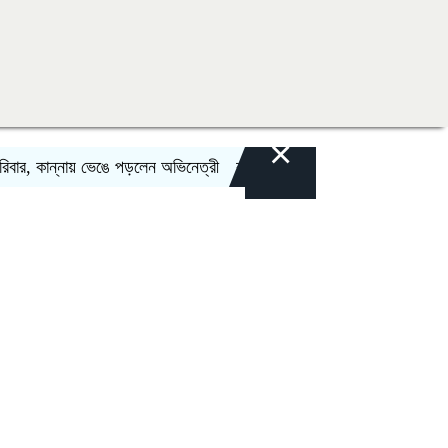
×
 কান্নায় ভেঙে পড়লেন অভিনেত্রী
কঙ্গনার পুরনো ভিডিও ফের ভাইরাল, উত্তাল নেট