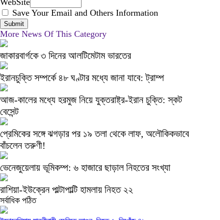
WebSite
Save Your Email and Others Information
More News Of This Category
জাকারবার্গকে ৩ দিনের আলটিমেটাম ভারতের
ইরানচুক্তি সম্পর্কে ৪৮ ঘণ্টার মধ্যে জানা যাবে: ট্রাম্প
আজ-কালের মধ্যে হরমুজ নিয়ে যুক্তরাষ্ট্র-ইরান চুক্তি: স্কট
বেসেন্ট
প্রেমিকের সঙ্গে ঝগড়ার পর ১৯ তলা থেকে লাফ, অলৌকিকভাবে
বাঁচলেন তরুণী!
ভেনেজুয়েলায় ভূমিকম্প: ৬ হাজারে ছাড়াল নিহতের সংখ্যা
রাশিয়া-ইউক্রেন পাল্টাপাল্টি হামলায় নিহত ২২
সর্বাধিক পঠিত