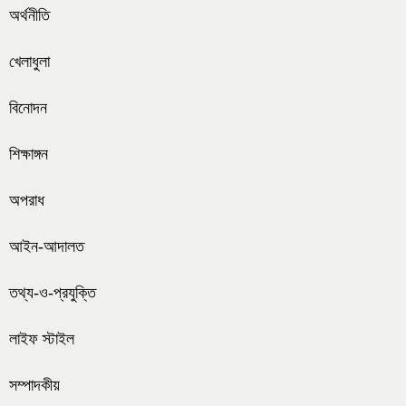
অর্থনীতি
খেলাধুলা
বিনোদন
শিক্ষাঙ্গন
অপরাধ
আইন-আদালত
তথ্য-ও-প্রযুক্তি
লাইফ স্টাইল
সম্পাদকীয়