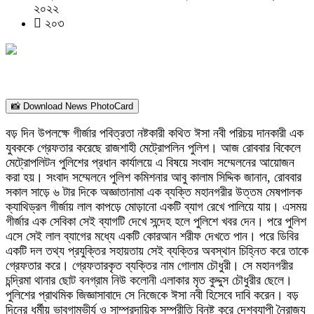
২০২২
২০৩
📸 Download News PhotoCard
বড় দিন উপলক্ষে গীর্জার পবিত্রতা নষ্টকারী কথিত ঈসা নবী পরিচয় দানকারী এক
যুবককে গ্রেফতার করেছে রাজশাহী মেট্রোপলিন পুলিশ। আজ রোববার বিকেলে
মেট্রোপলিটন পুলিশের প্রধান কার্যালয়ে এ বিষয়ে সংবাদ সম্মেলনের আয়োজন
করা হয়। সংবাদ সম্মেলনে পুলিশ কমিশনার আবু কালাম সিদ্দিক জানান, রোববার
সকাল সাড়ে ৬ টার দিকে অজ্ঞাতানামা এক ব্যক্তি মহানগরীর উত্তম মেষপালক
ক্যাথিড্রল গীর্জায় লাল কাপড়ে মোড়ানো একটি ব্যাগ রেখে পালিয়ে যায়। এসময়
গীর্জার এক সেবিকা সেই ব্যাগটি দেখে সন্দেহ হলে পুলিশে খবর দেন। পরে পুলিশ
এসে সেই লাল ব্যাগের মধ্যে একটি কোরআন শরীফ দেখতে পান। পরে ডিবির
একটি দল তথ্য প্রযুক্তির সহায়তায় সেই ব্যক্তির অবস্থান চিহ্নিত করে তাকে
গ্রেফতার করে। গ্রেফতারকৃত ব্যক্তির নাম গোলাম চৌধুরী। সে মহানগরীর
চন্দ্রিমা থানার ছোট বনগ্রাম নিউ কলোনী এলাকার মৃত কুদ্দুস চৌধুরীর ছেলে।
পুলিশের প্রাথমিক জিজ্ঞাসাবাদে সে নিজেকে ঈসা নবী হিসেবে দাবি করেন। বড়
দিনের ধর্মীয় ভাবগাম্ভীর্য ও সাম্প্রদায়িক সম্প্রীতি বিনষ্ট করে দেশব্যাপী নৈরাজ্য