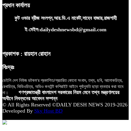
প্রধান কার্যালয়
ফুট ওভার ব্রীজ সংলগ্ন,আর.ডি.এ মার্কেট,সাহেব বাজার,রাজশাহী
ই-মেইল:dailydeshnewsbd@gmail.com
প্রকাশক : রায়হান রোহান
বিঃদ্রঃ
ডেইলি দেশ নিউজ ডটকম’র প্রকাশিত/প্রচারিত কোনো সংবাদ, তথ্য, ছবি, আলোকচিত্র,
রেখাচিত্র, ভিডিওচিত্র, অডিও কনটেন্ট কপিরাইট আইনে পূর্বানুমতি ছাড়া ব্যবহার করা যাবে
না।
গণপ্রজাতন্ত্রী বাংলাদেশ সরকারের নিয়ম মেনে তথ্য মন্ত্রণালয়ের
অধীনে নিবন্ধনের আবেদন সম্পন্ন
© All Rights Reserved ©DAILY DESH NEWS 2019-2026
Developed By
Sky Host BD