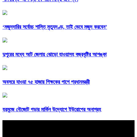
‘মজুদদারির সর্বোচ্চ শাস্তি মৃত্যুদণ্ড, তাই ভেবে মজুদ করবেন’
দুপুরের মধ্যে আট জেলায় ঝোড়ো হাওয়াসহ বজ্রবৃষ্টির আশঙ্কা
অবসরে যাওয়া ৭৫ হাজার শিক্ষকের পাশে প্রধানমন্ত্রী
হরমুজে নৌজোট গড়ার মার্কিন উদ্যোগে ইউরোপের অনাগ্রহ