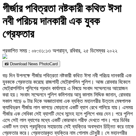
গীর্জার পবিত্রতা নষ্টকারী কথিত ঈসা
নবী পরিচয় দানকারী এক যুবক
গ্রেফতার
প্রকাশিত সময় : ০৮:৩১:১৩ অপরাহ্ন, রবিবার, ২৫ ডিসেম্বর ২০২২
📸 Download News PhotoCard
বড় দিন উপলক্ষে গীর্জার পবিত্রতা নষ্টকারী কথিত ঈসা নবী পরিচয় দানকারী এক
যুবককে গ্রেফতার করেছে রাজশাহী মেট্রোপলিন পুলিশ। আজ রোববার বিকেলে
মেট্রোপলিটন পুলিশের প্রধান কার্যালয়ে এ বিষয়ে সংবাদ সম্মেলনের আয়োজন
করা হয়। সংবাদ সম্মেলনে পুলিশ কমিশনার আবু কালাম সিদ্দিক জানান, রোববার
সকাল সাড়ে ৬ টার দিকে অজ্ঞাতানামা এক ব্যক্তি মহানগরীর উত্তম মেষপালক
ক্যাথিড্রল গীর্জায় লাল কাপড়ে মোড়ানো একটি ব্যাগ রেখে পালিয়ে যায়। এসময়
গীর্জার এক সেবিকা সেই ব্যাগটি দেখে সন্দেহ হলে পুলিশে খবর দেন। পরে পুলিশ
এসে সেই লাল ব্যাগের মধ্যে একটি কোরআন শরীফ দেখতে পান। পরে ডিবির
একটি দল তথ্য প্রযুক্তির সহায়তায় সেই ব্যক্তির অবস্থান চিহ্নিত করে তাকে
গ্রেফতার করে। গ্রেফতারকৃত ব্যক্তির নাম গোলাম চৌধুরী। সে মহানগরীর