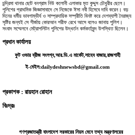
চন্দ্রিমা থানার ছোট বনগ্রাম নিউ কলোনী এলাকার মৃত কুদ্দুস চৌধুরীর ছেলে।
পুলিশের প্রাথমিক জিজ্ঞাসাবাদে সে নিজেকে ঈসা নবী হিসেবে দাবি করেন। বড়
দিনের ধর্মীয় ভাবগাম্ভীর্য ও সাম্প্রদায়িক সম্প্রীতি বিনষ্ট করে দেশব্যাপী নৈরাজ্য
সৃষ্টির জন্যই সে গীর্জায় কোরআন শরীফ রেখে আসে বলেও জানায় পুলিশ।
সংবাদ সম্মেলনে মেট্রাপলিটন পুলিশের উদ্ধর্তন কর্মকর্তাবৃন্দ উপস্থিত ছিলেন।
প্রধান কার্যালয়
ফুট ওভার ব্রীজ সংলগ্ন,আর.ডি.এ মার্কেট,সাহেব বাজার,রাজশাহী
ই-মেইল:dailydeshnewsbd@gmail.com
প্রকাশক : রায়হান রোহান
বিঃদ্রঃ
ডেইলি দেশ নিউজ ডটকম’র প্রকাশিত/প্রচারিত কোনো সংবাদ, তথ্য, ছবি, আলোকচিত্র,
রেখাচিত্র, ভিডিওচিত্র, অডিও কনটেন্ট কপিরাইট আইনে পূর্বানুমতি ছাড়া ব্যবহার করা যাবে
না।
গণপ্রজাতন্ত্রী বাংলাদেশ সরকারের নিয়ম মেনে তথ্য মন্ত্রণালয়ের