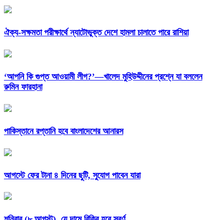
ঐক্য-সক্ষমতা পরীক্ষার্থে ন্যাটোভুক্ত দেশে হামলা চালাতে পারে রাশিয়া
‘আপনি কি গুপ্ত আওয়ামী লীগ?’—খালেদ মুহিউদ্দীনের প্রশ্নে যা বললেন
রুমিন ফারহানা
পাকিস্তানে রপ্তানি হবে বাংলাদেশের আনারস
আগস্টে ফের টানা ৪ দিনের ছুটি, সুযোগ পাবেন যারা
শনিবার (৮ আগস্ট), যে দামে বিক্রি হবে স্বর্ণ