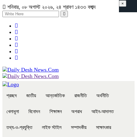
×
শনিবার, ০৮ অগাস্ট ২০২৬, ২৪ শ্রাবণ ১৪৩৩ বঙ্গাব্দ
প্রচ্ছদ
জাতীয়
আন্তর্জাতিক
রাজনীতি
অর্থনীতি
খেলাধুলা
বিনোদন
শিক্ষাঙ্গন
অপরাধ
আইন-আদালত
তথ্য-ও-প্রযুক্তি
লাইফ স্টাইল
সম্পাদকীয়
সাক্ষাৎকার